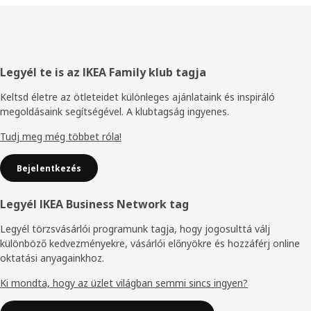
Élőláb
Legyél te is az IKEA Family klub tagja
Keltsd életre az ötleteidet különleges ajánlataink és inspiráló
megoldásaink segítségével. A klubtagság ingyenes.
Tudj meg még többet róla!
Bejelentkezés
Legyél IKEA Business Network tag
Legyél törzsvásárlói programunk tagja, hogy jogosulttá válj
különböző kedvezményekre, vásárlói előnyökre és hozzáférj online
oktatási anyagainkhoz.
Ki mondta, hogy az üzlet világban semmi sincs ingyen?