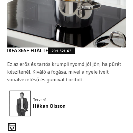
IKEA 365+ HJÄLTE
201.521.63
Ez az erős és tartós krumplinyomó jól jön, ha pürét
készítenél. Kiváló a fogása, mivel a nyele ívelt
vonalvezetésű és gumival borított.
Tervező
Håkan Olsson
Termékjellemzők