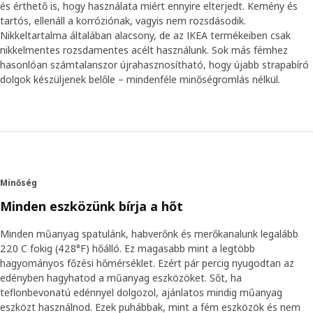
és érthető is, hogy használata miért ennyire elterjedt. Kemény és
tartós, ellenáll a korróziónak, vagyis nem rozsdásodik.
Nikkeltartalma általában alacsony, de az IKEA termékeiben csak
nikkelmentes rozsdamentes acélt használunk. Sok más fémhez
hasonlóan számtalanszor újrahasznosítható, hogy újabb strapabíró
dolgok készüljenek belőle – mindenféle minőségromlás nélkül.
Minőség
Minden eszközünk bírja a hőt
Minden műanyag spatulánk, habverőnk és merőkanalunk legalább
220 C fokig (428°F) hőálló. Ez magasabb mint a legtöbb
hagyományos főzési hőmérséklet. Ezért pár percig nyugodtan az
edényben hagyhatod a műanyag eszközöket. Sőt, ha
teflonbevonatú edénnyel dolgozol, ajánlatos mindig műanyag
eszközt használnod. Ezek puhábbak, mint a fém eszközök és nem