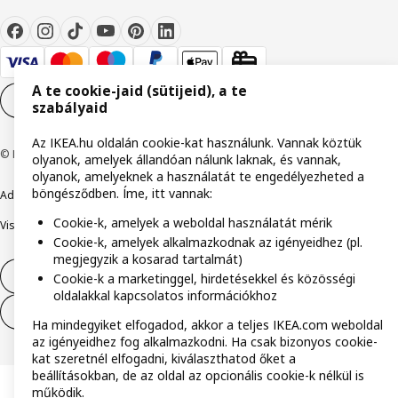
A te cookie-jaid (sütijeid), a te
Cookie-beállítások
HU
szabályaid
Az IKEA.hu oldalán cookie-kat használunk. Vannak köztük
© Inter IKEA Systems B.V. 1999-2026
olyanok, amelyek állandóan nálunk laknak, és vannak,
olyanok, amelyeknek a használatát te engedélyezheted a
böngésződben. Íme, itt vannak:
Adatvédelmi nyilatkozat
Cookie szabályzat
Együtt a biztonságért
Cookie-k, amelyek a weboldal használatát mérik
Visszaélés bejelentés
Digitális akadálymentesítési nyilatkozat
Cookie-k, amelyek alkalmazkodnak az igényeidhez (pl.
megjegyzik a kosarad tartalmát)
Elállás a szerződéstől
Cookie-k a marketinggel, hirdetésekkel és közösségi
oldalakkal kapcsolatos információkhoz
Elállás a szerződéstől (szolgáltatások)
Ha mindegyiket elfogadod, akkor a teljes IKEA.com weboldal
az igényeidhez fog alkalmazkodni. Ha csak bizonyos cookie-
kat szeretnél elfogadni, kiválaszthatod őket a
beállításokban, de az oldal az opcionális cookie-k nélkül is
működik.