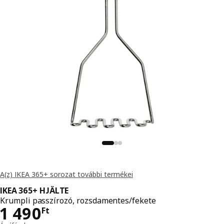
A(z) IKEA 365+ sorozat további termékei
IKEA 365+ HJÄLTE
Krumpli passzírozó, rozsdamentes/fekete
Ár 1490Ft
1 490
Ft