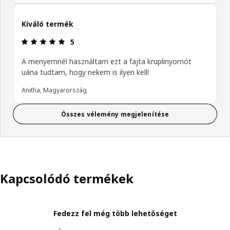
Kiváló termék
Értékelés: 5 / 5 csillagok.
5
A menyemnél használtam ezt a fajta kruplinyomót
uána tudtam, hogy nekem is ilyen kell!
Anitha, Magyarország
Összes vélemény megjelenítése
Kapcsolódó termékek
Fedezz fel még több lehetőséget