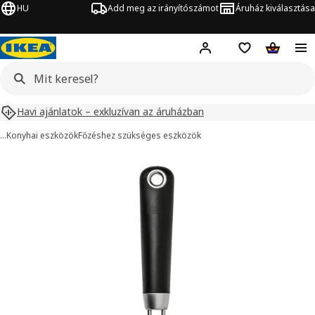
HU
Add meg az irányítószámot
Áruház kiválasztása
Hej!
Bejelentkezés
Bevásárlólista
Kosár
Havi ajánlatok – exkluzívan az áruházban
…
Konyhai eszközök
Főzéshez szükséges eszközök
IKEA 365+ HJÄLTE kép
ihagyása