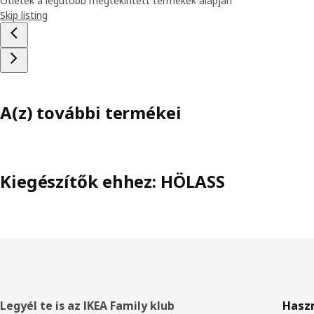
Ötletek a legutóbb megtekintett termékek alapján
Skip listing
A(z) további termékei
Kiegészítők ehhez: HÖLASS
Élőláb
Legyél te is az IKEA Family klub
Hasz