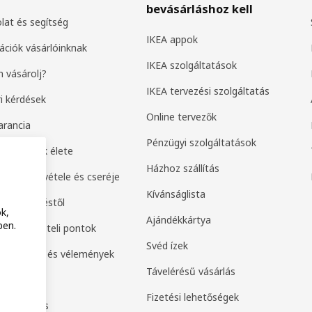
bevásárláshoz kell
lat és segítség
IKEA appok
ációk vásárlóinknak
IKEA szolgáltatások
 vásárolj?
IKEA tervezési szolgáltatás
i kérdések
Online tervezők
arancia
Pénzügyi szolgáltatások
k második élete
Házhoz szállítás
ek visszavétele és cseréje
Kívánságlista
 a szerződéstől
k,
Ajándékkártya
ben.
ak és átvételi pontok
Svéd ízek
értékelés és vélemények
Távelérésű vásárlás
amily
Fizetési lehetőségek
or Business