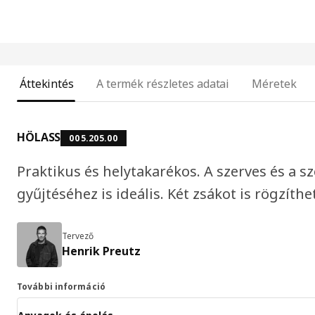
Áttekintés
A termék részletes adatai
Méretek
HÖLASS
005.205.00
Praktikus és helytakarékos. A szerves és a s
gyűjtéséhez is ideális. Két zsákot is rögzíth
Tervező
Henrik Preutz
További információ