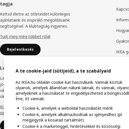
tagja
Kapcso
Keltsd életre az ötleteidet különleges
Inform
ajánlataink és inspiráló megoldásaink
segítségével. A klubtagság ingyenes.
Hogyan
Tudj meg még többet róla!
Gyakor
Bejelentkezés
IKEA g
Bútoro
Legyél IKEA Business Network tag
A te cookie-jaid (sütijeid), a te szabályaid
Termék
Legyél törzsvásárlói programunk tagja, hogy
Az IKEA.hu oldalán cookie-kat használunk. Vannak köztük
Elállás
jogosulttá válj különböző kedvezményekre,
olyanok, amelyek állandóan nálunk laknak, és vannak, olyano
vásárlói előnyökre és hozzáférj online
amelyeknek a használatát te engedélyezheted a böngésződ
Áruház
oktatási anyagainkhoz.
Íme, itt vannak:
Termék
Ki mondta, hogy az üzlet világban semmi
Cookie-k, amelyek a weboldal használatát mérik
sincs ingyen?
Cookie-k, amelyek alkalmazkodnak az igényeidhez (pl.
IKEA F
megjegyzik a kosarad tartalmát)
Miért legyél IKEA Business Network
IKEA f
Cookie-k a marketinggel, hirdetésekkel és közösségi
tag?