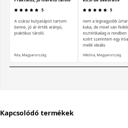
Értékelés: 5 / 5 csillagok.
Értékelés: 5
5
5
A száraz kutyatápot tartom
nem a legnagyobb űrta
benne, jó ár-érték arányú,
kuka, de mivel van fedel
praktikus tároló.
esztétikailag is rendben
ezért szerintem egy íróa
mellé ideális
Rita, Magyarország
Viktória, Magyarország
Kapcsolódó termékek