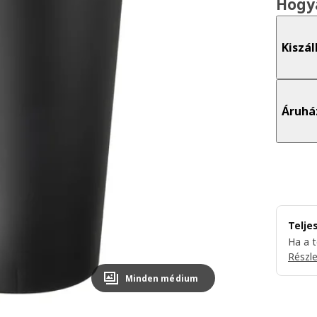
Hogy
Kiszál
Áruhá
Telje
Ha a 
Részl
Minden médium