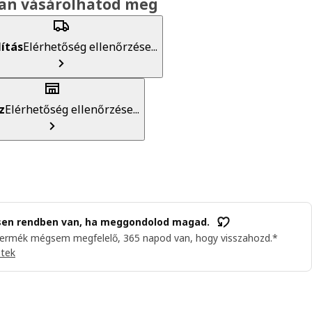
an vásárolhatod meg
lítás
Elérhetőség ellenőrzése...
z
Elérhetőség ellenőrzése...
sen rendben van, ha meggondolod magad.
termék mégsem megfelelő, 365 napod van, hogy visszahozd.*
etek