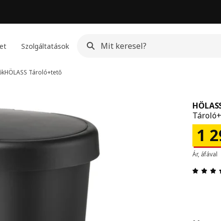
et
Szolgáltatások
ők
HÖLASS
Tároló+tető
HÖLAS
Tároló+
Ár 
1 
Ár, áfával