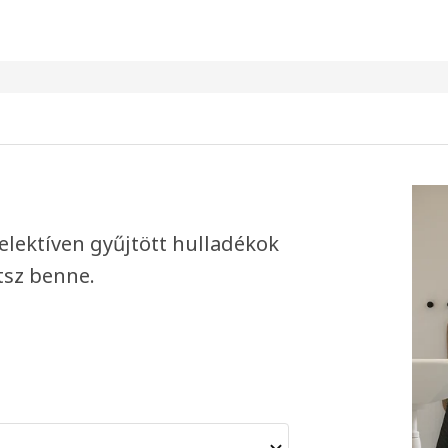
zelektíven gyűjtött hulladékok
etsz benne.