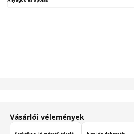
Anyagok és ápolás
Vásárlói vélemények
Vásárlói vélemények kihagyása
Praktikus, jó méretű tároló
kicsi de dekoratív