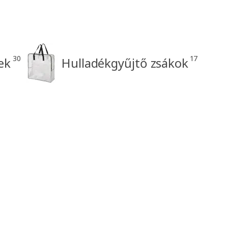
30
17
ek
Hulladékgyűjtő zsákok