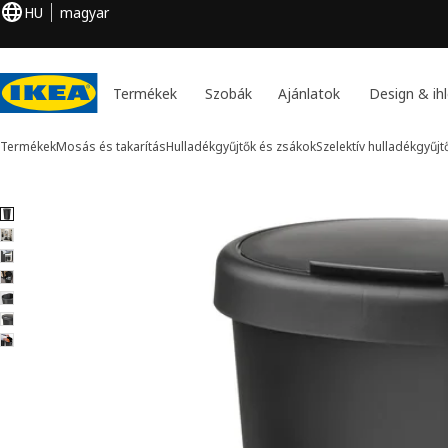
HU
magyar
Termékek
Szobák
Ajánlatok
Design & ihl
Termékek
Mosás és takarítás
Hulladékgyűjtők és zsákok
Szelektív hulladékgyűjt
7 HÖLASS kép
k kihagyása