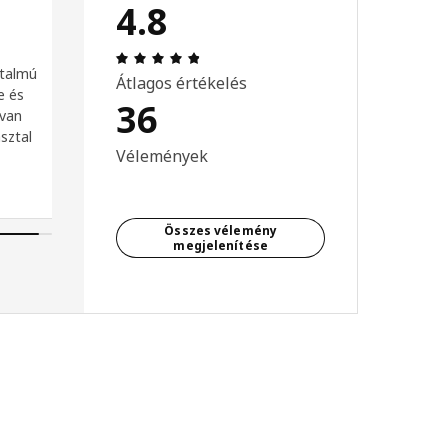
4.8
 / 5 csillagok.
Értékelés: 4.8 / 5 csillagok. Összes v
rtalmú
Átlagos értékelés
e és
36
 van
sztal
Vélemények
Összes vélemény
megjelenítése