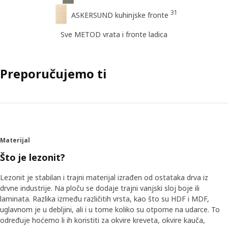
31
ASKERSUND kuhinjske fronte
Sve METOD vrata i fronte ladica
Preporučujemo ti
Materijal
Što je lezonit?
Lezonit je stabilan i trajni materijal izrađen od ostataka drva iz
drvne industrije. Na ploču se dodaje trajni vanjski sloj boje ili
laminata. Razlika između različitih vrsta, kao što su HDF i MDF,
uglavnom je u debljini, ali i u tome koliko su otporne na udarce. To
određuje hoćemo li ih koristiti za okvire kreveta, okvire kauča,