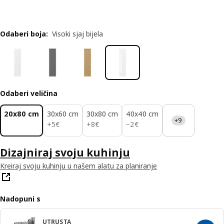
Odaberi boja
:
Visoki sjaj bijela
Odaberi veličina
20x80 cm
30x60 cm
30x80 cm
40x40 cm
+9
5€
8€
2€
+
5
€
+
8
€
−
2
€
Dizajniraj svoju kuhinju
Kreiraj svoju kuhinju u našem alatu za planiranje
Nadopuni s
UTRUSTA