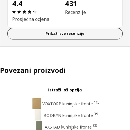
4.4
431
Ocjena i recenzija: 4.4 od 5 zvjezdica. Ukupno rec
Recenzije
Prosječna ocjena
Prikaži sve recenzije
Povezani proizvodi
Istraži još opcija
115
VOXTORP kuhinjske fronte
39
BODBYN kuhinjske fronte
38
AXSTAD kuhinjske fronte