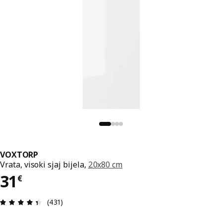
VOXTORP
Vrata, visoki sjaj bijela,
20x80 cm
Cijena 31€
31
€
Ocjena i recenzija: 4.4 od 5 zvjezdica. Ukupno re
(431)