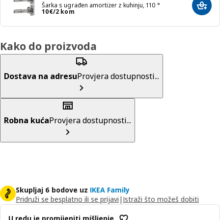
Šarka s ugrađen amortizer z kuhinju, 110 °
Dodaj
Cijena 10€/2 kom
10
€
/2 kom
Kako do proizvoda
Dostava na adresu
Provjera dostupnosti...
Robna kuća
Provjera dostupnosti...
Skupljaj 6 bodove uz
IKEA Family
Pridruži se besplatno ili se prijavi
|
Istraži što možeš dobiti
U redu je promijeniti mišljenje