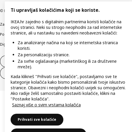
Ti upravljaš kolačićima koji se koriste.
© Inter IKEA Systems B.V 1999-2026
IKEA.hr zajedno s digitalnim partnerima koristi kolačiće na
Zaštita privatnosti
Kako koristimo kolačiće (Cookies)
Uvjeti poslovanja
ovoj stranici. Neki su strogo neophodni za rad internetske
stranice, ali u nastavku su navedeni neobavezni kolačići:
Podaci o tvrtki IKEA Hrvatska
Etično otkrivanje sigurnosnih nedostataka
Za analiziranje načina na koji se internetska stranica
Digitalna pristupačnost
koristi.
Za personalizaciju stranice.
Za svrhe oglašavanja (marketinškog ili za društvene
Jednostrani raskid ugovora
mreže).
Jednostrani raskid ugovora za usluge
Kada klikneš "Prihvati sve kolačiće", postavljamo sve te
kategorije kolačića kako bismo personalizirali tvoje iskustvo
stranice. Obavezni i neophodni kolačići uvijek su omogućeni.
Ako radije želiš samostalno postaviti kolačiće, klikni na
"Postavke kolačića".
Saznaj više o svim vrstama kolačića
Prihvati sve kolačiće