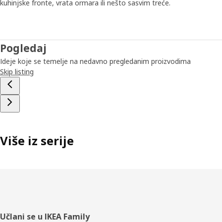
kuhinjske fronte, vrata ormara ili nešto sasvim treće.
Pogledaj
Ideje koje se temelje na nedavno pregledanim proizvodima
Skip listing
Više iz serije
Podnožje
Učlani se u IKEA Family