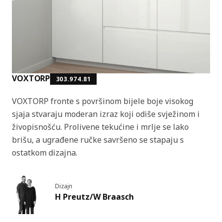
VOXTORP
303.974.81
VOXTORP fronte s površinom bijele boje visokog
sjaja stvaraju moderan izraz koji odiše svježinom i
živopisnošću. Prolivene tekućine i mrlje se lako
brišu, a ugrađene ručke savršeno se stapaju s
ostatkom dizajna.
Dizajn
H Preutz/W Braasch