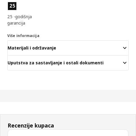
Značajke proizvoda
25
25 -godišnja
garancija
Više informacija
Materijali i održavanje
Uputstva za sastavljanje i ostali dokumenti
Recenzije kupaca