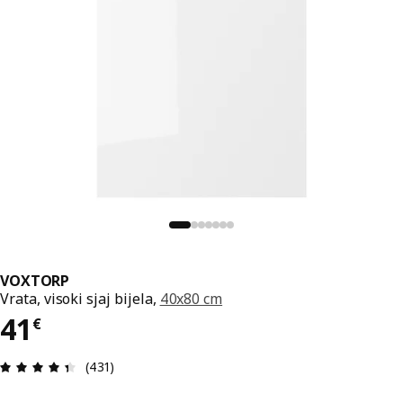
VOXTORP
Vrata, visoki sjaj bijela,
40x80 cm
Cijena 41€
41
€
Ocjena i recenzija: 4.4 od 5 zvjezdica. Ukupno re
(431)