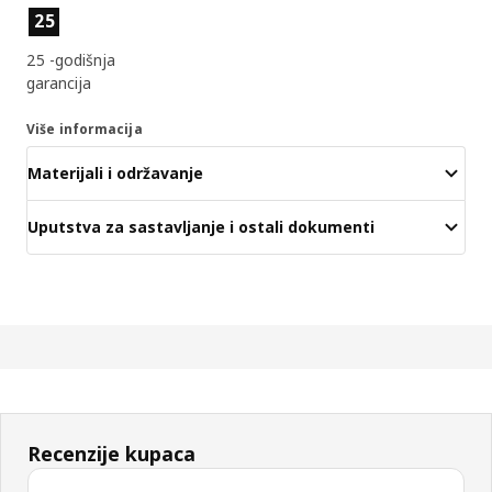
Značajke proizvoda
25
25 -godišnja
garancija
Više informacija
Materijali i održavanje
Uputstva za sastavljanje i ostali dokumenti
Recenzije kupaca