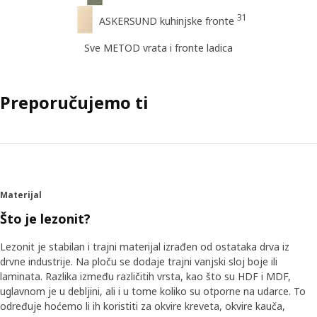
31
ASKERSUND kuhinjske fronte
Sve METOD vrata i fronte ladica
Preporučujemo ti
Materijal
Što je lezonit?
Lezonit je stabilan i trajni materijal izrađen od ostataka drva iz
drvne industrije. Na ploču se dodaje trajni vanjski sloj boje ili
laminata. Razlika između različitih vrsta, kao što su HDF i MDF,
uglavnom je u debljini, ali i u tome koliko su otporne na udarce. To
određuje hoćemo li ih koristiti za okvire kreveta, okvire kauča,