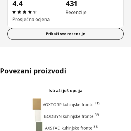
4.4
431
Ocjena i recenzija: 4.4 od 5 zvjezdica. Ukupno rec
Recenzije
Prosječna ocjena
Prikaži sve recenzije
Povezani proizvodi
Istraži još opcija
115
VOXTORP kuhinjske fronte
39
BODBYN kuhinjske fronte
38
AXSTAD kuhinjske fronte