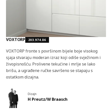
VOXTORP
203.974.86
VOXTORP fronte s površinom bijele boje visokog
sjaja stvaraju moderan izraz koji odiše svježinom i
živopisnošću. Prolivene tekućine i mrlje se lako
brišu, a ugrađene ručke savršeno se stapaju s
ostatkom dizajna.
Dizajn
H Preutz/W Braasch