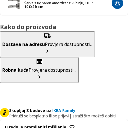
Šarka s ugrađen amortizer z kuhinju, 110 °
Dodaj
Cijena 10€/2 kom
10
€
/2 kom
Kako do proizvoda
Dostava na adresu
Provjera dostupnosti...
Robna kuća
Provjera dostupnosti...
Skupljaj 8 bodove uz
IKEA Family
Pridruži se besplatno ili se prijavi
|
Istraži što možeš dobiti
U redu je promijeniti mišljenje