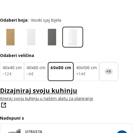
Odaberi boja
:
Visoki sjaj bijela
Odaberi veličina
40x40 cm
40x60 cm
40x80 cm
40x100 cm
+9
12€
6€
14€
−
12
€
−
6
€
+
14
€
Dizajniraj svoju kuhinju
Kreiraj svoju kuhinju u našem alatu za planiranje
Nadopuni s
UTRUSTA