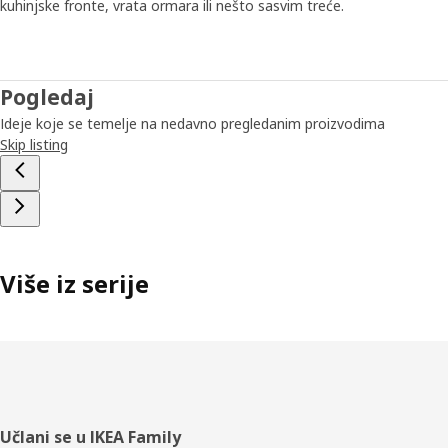
kuhinjske fronte, vrata ormara ili nešto sasvim treće.
Pogledaj
Ideje koje se temelje na nedavno pregledanim proizvodima
Skip listing
Više iz serije
Podnožje
Učlani se u IKEA Family