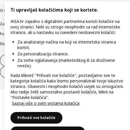
Ti upravljaš kolačićima koji se koriste.
© Inter IKEA Systems B.V 1999-2026
IKEA.hr zajedno s digitalnim partnerima koristi kolačiće na
Zaštita privatnosti
Kako koristimo kolačiće (Cookies)
Uvjeti poslovanja
ovoj stranici. Neki su strogo neophodni za rad internetske
stranice, ali u nastavku su navedeni neobavezni kolačići:
Podaci o tvrtki IKEA Hrvatska
Etično otkrivanje sigurnosnih nedostataka
Za analiziranje načina na koji se internetska stranica
Digitalna pristupačnost
koristi.
Za personalizaciju stranice.
Za svrhe oglašavanja (marketinškog ili za društvene
Jednostrani raskid ugovora
mreže).
Jednostrani raskid ugovora za usluge
Kada klikneš "Prihvati sve kolačiće", postavljamo sve te
kategorije kolačića kako bismo personalizirali tvoje iskustvo
stranice. Obavezni i neophodni kolačići uvijek su omogućeni.
Ako radije želiš samostalno postaviti kolačiće, klikni na
"Postavke kolačića".
Saznaj više o svim vrstama kolačića
Prihvati sve kolačiće