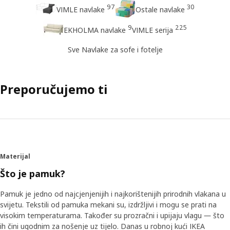
97
30
VIMLE navlake
Ostale navlake
9
225
EKHOLMA navlake
VIMLE serija
Sve Navlake za sofe i fotelje
Preporučujemo ti
Materijal
Što je pamuk?
Pamuk je jedno od najcjenjenijih i najkorištenijih prirodnih vlakana u
svijetu. Tekstili od pamuka mekani su, izdržljivi i mogu se prati na
visokim temperaturama. Također su prozračni i upijaju vlagu ― što
ih čini ugodnim za nošenje uz tijelo. Danas u robnoj kući IKEA