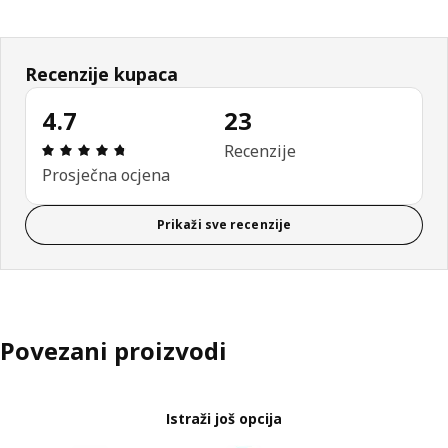
Recenzije kupaca
4.7
23
Ocjena i recenzija: 4.7 od 5 zvjezdica. Ukupno rec
Recenzije
Prosječna ocjena
Prikaži sve recenzije
Povezani proizvodi
Istraži još opcija