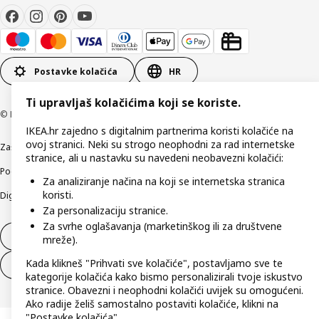
Postavke kolačića
HR
Ti upravljaš kolačićima koji se koriste.
© Inter IKEA Systems B.V 1999-2026
IKEA.hr zajedno s digitalnim partnerima koristi kolačiće na
ovoj stranici. Neki su strogo neophodni za rad internetske
Zaštita privatnosti
Kako koristimo kolačiće (Cookies)
Uvjeti poslovanja
stranice, ali u nastavku su navedeni neobavezni kolačići:
Podaci o tvrtki IKEA Hrvatska
Etično otkrivanje sigurnosnih nedostataka
Za analiziranje načina na koji se internetska stranica
koristi.
Digitalna pristupačnost
Za personalizaciju stranice.
Za svrhe oglašavanja (marketinškog ili za društvene
Jednostrani raskid ugovora
mreže).
Kada klikneš "Prihvati sve kolačiće", postavljamo sve te
Jednostrani raskid ugovora za usluge
kategorije kolačića kako bismo personalizirali tvoje iskustvo
stranice. Obavezni i neophodni kolačići uvijek su omogućeni.
Ako radije želiš samostalno postaviti kolačiće, klikni na
"Postavke kolačića".