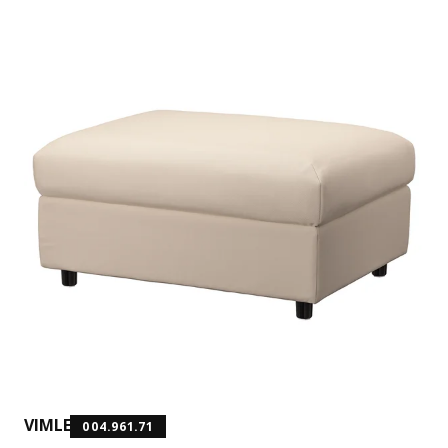
VIMLE
004.961.71