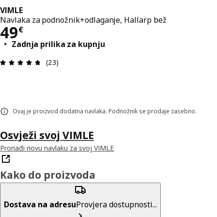
VIMLE
Navlaka za podnožnik+odlaganje, Hallarp bež
Cijena 49€
49
€
Zadnja prilika za kupnju
Ocjena i recenzija: 4.7 od 5 zvjezdica. Ukupno re
(23)
Ovaj je proizvod dodatna navlaka. Podnožnik se prodaje zasebno.
Osvježi svoj VIMLE
Pronađi novu navlaku za svoj VIMLE
Kako do proizvoda
Dostava na adresu
Provjera dostupnosti...