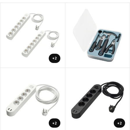
+2
+2
+2