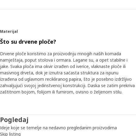
Materijal
Što su drvene ploče?
Drvene ploče koristimo za proizvodnju mnogih naših komada
namještaja, poput stolova i ormara. Lagane su, a opet stabilne i
jake. Svaka ploča ima okvir izrađen od iverice, vlaknaste ploče ili
masivnog drveta, dok je iznutra saćasta struktura za ispunu
izrađena od uglavnom recikliranog papira, što je posebno izdržljivo
zahvaljujući svojoj jedinstvenoj konstrukciji. Daska se zatim prekriva
zaštitnom bojom, folijom ili furnirom, ovisno o željenom stilu.
Pogledaj
Ideje koje se temelje na nedavno pregledanim proizvodima
Skip listing