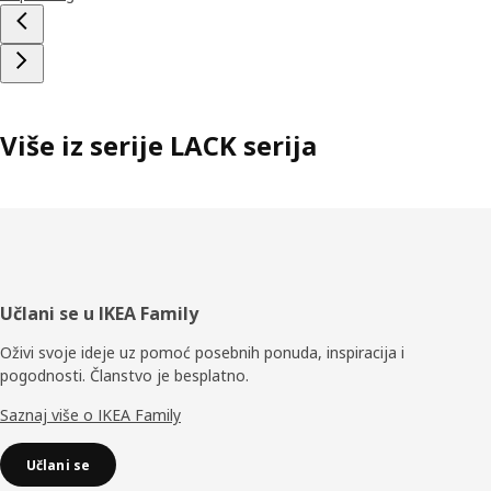
Više iz serije LACK serija
Podnožje
Učlani se u IKEA Family
Oživi svoje ideje uz pomoć posebnih ponuda, inspiracija i
pogodnosti. Članstvo je besplatno.
Saznaj više o IKEA Family
Učlani se