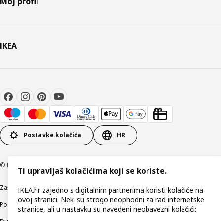
Moj profil
IKEA
Postavke kolačića
HR
© Inter IKEA Systems B.V 1999-2026
Ti upravljaš kolačićima koji se koriste.
Zaštita privatnosti
Kako koristimo kolačiće (Cookies)
Uvjeti poslovanja
IKEA.hr zajedno s digitalnim partnerima koristi kolačiće na
ovoj stranici. Neki su strogo neophodni za rad internetske
Podaci o tvrtki IKEA Hrvatska
Etično otkrivanje sigurnosnih nedostataka
stranice, ali u nastavku su navedeni neobavezni kolačići: