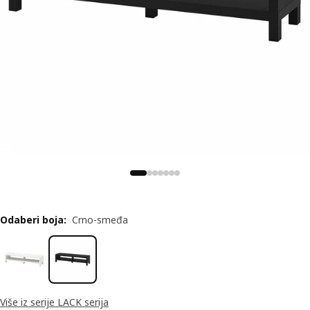
Odaberi boja
:
Crno-smeđa
Više iz serije LACK serija