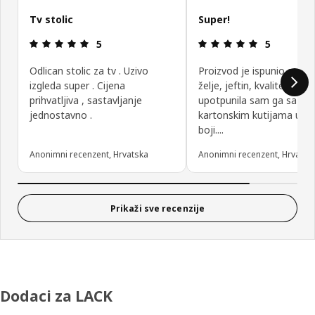
Tv stolic
Super!
Ocjena i recenzija: 5 od 5 zvjezdica.
Ocjena i rec
5
5
Odlican stolic za tv . Uzivo
Proizvod je ispunio sve 
izgleda super . Cijena
želje, jeftin, kvalitetan,
prihvatljiva , sastavljanje
upotpunila sam ga sa
jednostavno .
kartonskim kutijama u b
boji....
Anonimni recenzent, Hrvatska
Anonimni recenzent, Hrvatsk
Prikaži sve recenzije
Dodaci za LACK