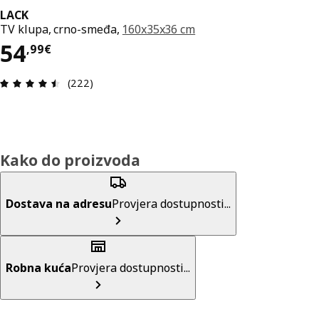
LACK
TV klupa, crno-smeđa,
160x35x36 cm
Cijena 54,99€
54
,
99
€
Ocjena i recenzija: 4.5 od 5 zvjezdica. Ukupno re
(222)
Kako do proizvoda
Dostava na adresu
Provjera dostupnosti...
Robna kuća
Provjera dostupnosti...