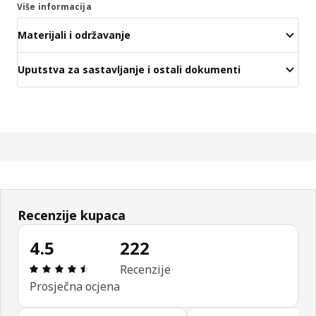
Više informacija
Materijali i održavanje
Uputstva za sastavljanje i ostali dokumenti
Recenzije kupaca
4.5
222
Ocjena i recenzija: 4.5 od 5 zvjezdica. Ukupno rec
Recenzije
Prosječna ocjena
Preskoči recenzije kupaca