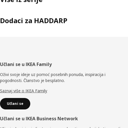
Dodaci za HADDARP
Podnožje
Učlani se u IKEA Family
Oživi svoje ideje uz pomoć posebnih ponuda, inspiracija i
pogodnosti. Članstvo je besplatno.
Saznaj više o IKEA Family
Učlani se
Učlani se u IKEA Business Network