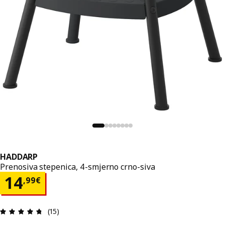
HADDARP
Prenosiva stepenica, 4-smjerno crno-siva
Cijena 14,99€
14
,
99
€
Ocjena i recenzija: 4.7 od 5 zvjezdica. Ukupno re
(15)