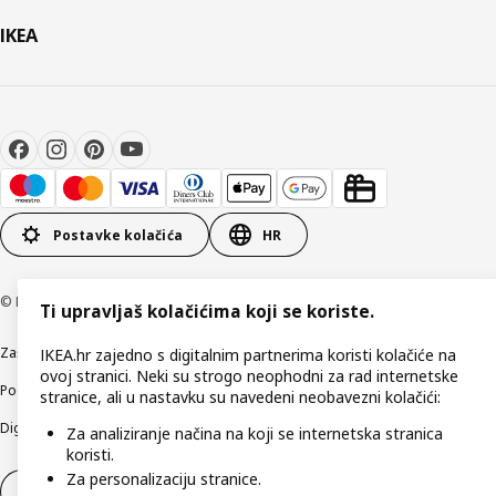
IKEA
Postavke kolačića
HR
© Inter IKEA Systems B.V 1999-2026
Ti upravljaš kolačićima koji se koriste.
Zaštita privatnosti
Kako koristimo kolačiće (Cookies)
Uvjeti poslovanja
IKEA.hr zajedno s digitalnim partnerima koristi kolačiće na
ovoj stranici. Neki su strogo neophodni za rad internetske
Podaci o tvrtki IKEA Hrvatska
Etično otkrivanje sigurnosnih nedostataka
stranice, ali u nastavku su navedeni neobavezni kolačići:
Digitalna pristupačnost
Za analiziranje načina na koji se internetska stranica
koristi.
Za personalizaciju stranice.
Jednostrani raskid ugovora