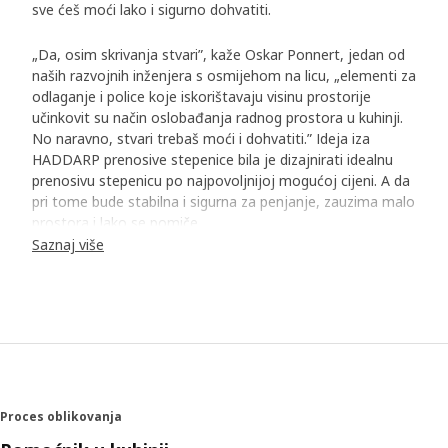
sve ćeš moći lako i sigurno dohvatiti.
„Da, osim skrivanja stvari”, kaže Oskar Ponnert, jedan od
naših razvojnih inženjera s osmijehom na licu, „elementi za
odlaganje i police koje iskorištavaju visinu prostorije
učinkovit su način oslobađanja radnog prostora u kuhinji.
No naravno, stvari trebaš moći i dohvatiti.” Ideja iza
HADDARP prenosive stepenice bila je dizajnirati idealnu
prenosivu stepenicu po najpovoljnijoj mogućoj cijeni. A da
pri tome bude stabilna i sigurna za penjanje, zauzima malo
prostora i lako se pomiče.
Saznaj više
Dizajnirano sa svrhom
Volimo dopustiti formi da prati funkciju. Kada smo radili na
HADDARP prenosivoj stepenici, funkcija je uglavnom
značila zadovoljavanje svih ključnih preduvjeta za
sigurnost i stabilnost. „Može se reći da preduvjeti
određuju osnovu za dizajn. No zajedno s dizajnerom
pretvorili smo geometrijska ograničenja u mogućnosti i
Proces oblikovanja
dio dizajna”, otkrio je Oskar. Kutovi i dimenzije nogu,
veličina i protuklizni uzorak stepenica, sve je pozorno