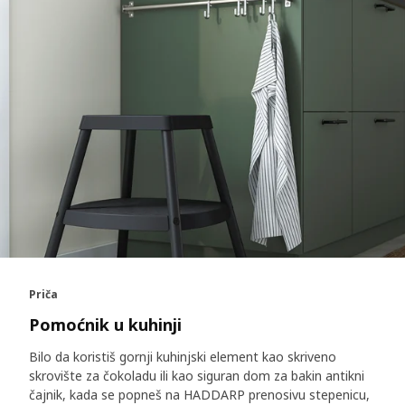
Priča
Pomoćnik u kuhinji
Bilo da koristiš gornji kuhinjski element kao skriveno
skrovište za čokoladu ili kao siguran dom za bakin antikni
čajnik, kada se popneš na HADDARP prenosivu stepenicu,