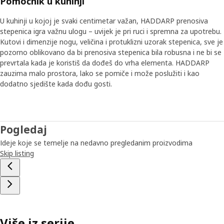
Pomoćnik u kuhinji
oblikovano da bi prenosiva stepenica bila robusna i ne bi se
prevrtala. Istovremeno, te značajke pridonose
U kuhinji u kojoj je svaki centimetar važan, HADDARP prenosiva
jedinstvenom izgledu prepunom karaktera.
stepenica igra važnu ulogu – uvijek je pri ruci i spremna za upotrebu.
Kutovi i dimenzije nogu, veličina i protuklizni uzorak stepenica, sve je
pozorno oblikovano da bi prenosiva stepenica bila robusna i ne bi se
Uvijek nadomak ruke
prevrtala kada je koristiš da dođeš do vrha elementa. HADDARP
Zahvaljujući dizajnu od 360 stupnjeva na prenosivu
zauzima malo prostora, lako se pomiče i može poslužiti i kao
stepenicu moguće je zakoračiti iz svih smjerova. „Djeluje
dodatno sjedište kada dođu gosti.
ugodno i prekrasno i nikada ti neće okrenuti leđa”, Otkriva
Oskar, koji se nada da će stepenica biti odan pratitelj
svakodnevnom životu. „U maloj kuhinji, gdje je svaki
centimetar važan, može poslužiti i kao dodatno rješenje
Pogledaj
za sjedenje. Kada završavaš pripremu večere, gosti se
Ideje koje se temelje na nedavno pregledanim proizvodima
mogu opustiti na HADDARP prenosivoj stepenici koja će
Skip listing
uvijek biti nadomak ruke i spremna kada je potrebno.”
Više iz serije