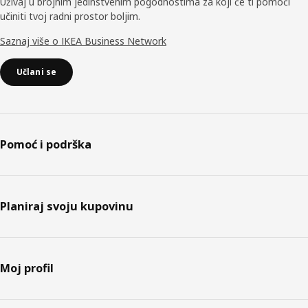
Uživaj u brojnim jedinstvenim pogodnostima za koji će ti pomoći
učiniti tvoj radni prostor boljim.
Saznaj više o IKEA Business Network
Učlani se
Pomoć i podrška
Planiraj svoju kupovinu
Moj profil