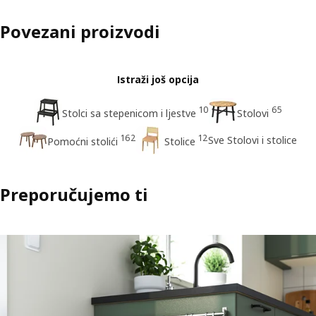
Povezani proizvodi
Istraži još opcija
10
65
Stolci sa stepenicom i ljestve
Stolovi
162
12
Sve Stolovi i stolice
Pomoćni stolići
Stolice
Preporučujemo ti