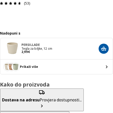
Ocjena i recenzija: 4.6 od 5 zvjezdica. Ukupno re
(53)
Nadopuni s
PERSILLADE
Tegla za biljke, 12 cm
Dodaj
Cijena 2,99€
2
,
99
€
Prikaži više
Kako do proizvoda
Dostava na adresu
Provjera dostupnosti...