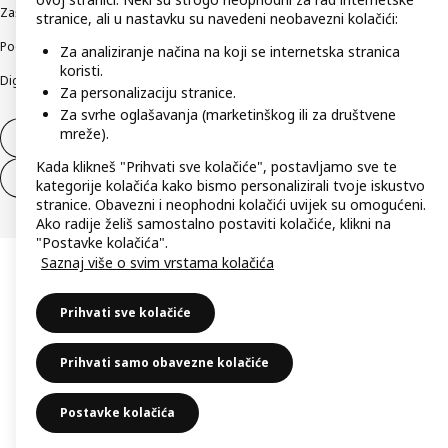
Zaštita privatnosti
Kako koristimo kolačiće (Cookies)
Uvjeti poslovanja
stranice, ali u nastavku su navedeni neobavezni kolačići:
Podaci o tvrtki IKEA Hrvatska
Etično otkrivanje sigurnosnih nedostataka
Za analiziranje načina na koji se internetska stranica
koristi.
Digitalna pristupačnost
Za personalizaciju stranice.
Za svrhe oglašavanja (marketinškog ili za društvene
mreže).
Jednostrani raskid ugovora
Kada klikneš "Prihvati sve kolačiće", postavljamo sve te
Jednostrani raskid ugovora za usluge
kategorije kolačića kako bismo personalizirali tvoje iskustvo
stranice. Obavezni i neophodni kolačići uvijek su omogućeni.
Ako radije želiš samostalno postaviti kolačiće, klikni na
"Postavke kolačića".
Saznaj više o svim vrstama kolačića
Prihvati sve kolačiće
Prihvati samo obavezne kolačiće
Postavke kolačića