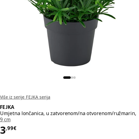
Više iz serije FEJKA serija
FEJKA
Umjetna lončanica, u zatvorenom/na otvorenom/ružmarin,
9 cm
Cijena 3,99€
3
,
99
€