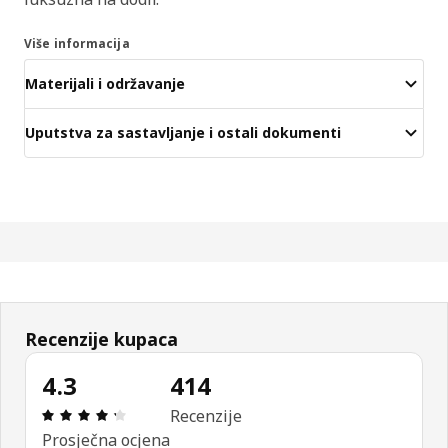
Više informacija
Materijali i održavanje
Uputstva za sastavljanje i ostali dokumenti
Recenzije kupaca
4.3
414
Ocjena i recenzija: 4.3 od 5 zvjezdica. Ukupno rec
Recenzije
Prosječna ocjena