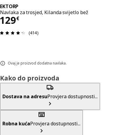
EKTORP
Navlaka za trosjed, Kilanda svijetlo bež
Cijena 129€
129
€
Ocjena i recenzija: 4.3 od 5 zvjezdica. Ukupno re
(414)
Ovaj je proizvod dodatna navlaka.
Kako do proizvoda
Dostava na adresu
Provjera dostupnosti...
Robna kuća
Provjera dostupnosti...