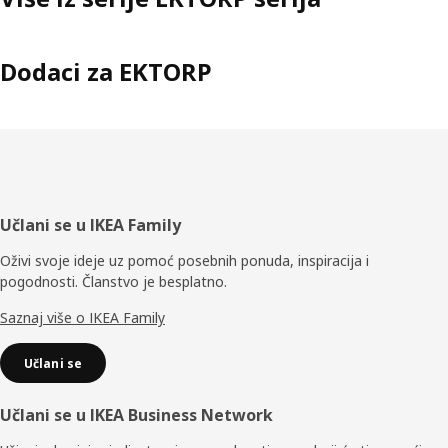
Dodaci za EKTORP
Podnožje
Učlani se u IKEA Family
Oživi svoje ideje uz pomoć posebnih ponuda, inspiracija i
pogodnosti. Članstvo je besplatno.
Saznaj više o IKEA Family
Učlani se
Učlani se u IKEA Business Network