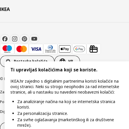
IKEA
Postavke kolačića
HR
Ti upravljaš kolačićima koji se koriste.
© Inter IKEA Systems B.V 1999-2026
IKEA.hr zajedno s digitalnim partnerima koristi kolačiće na
ovoj stranici. Neki su strogo neophodni za rad internetske
stranice, ali u nastavku su navedeni neobavezni kolačići:
Zaštita privatnosti
Kako koristimo kolačiće (Cookies)
Uvjeti poslovanja
Za analiziranje načina na koji se internetska stranica
Podaci o tvrtki IKEA Hrvatska
Etično otkrivanje sigurnosnih nedostataka
koristi.
Digitalna pristupačnost
Za personalizaciju stranice.
Za svrhe oglašavanja (marketinškog ili za društvene
mreže).
Jednostrani raskid ugovora