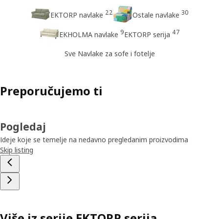
22
30
EKTORP navlake
Ostale navlake
9
47
EKHOLMA navlake
EKTORP serija
Sve Navlake za sofe i fotelje
Preporučujemo ti
Pogledaj
Ideje koje se temelje na nedavno pregledanim proizvodima
Skip listing
Više iz serije EKTORP serija