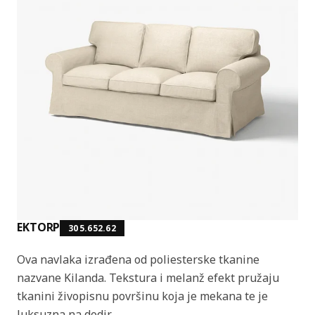
EKTORP
305.652.62
Ova navlaka izrađena od poliesterske tkanine
nazvane Kilanda. Tekstura i melanž efekt pružaju
tkanini živopisnu površinu koja je mekana te je
luksuzna na dodir.