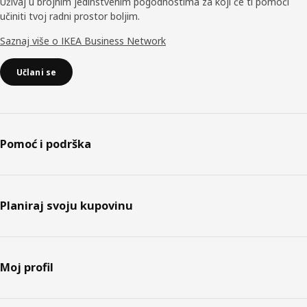
Uživaj u brojnim jedinstvenim pogodnostima za koji će ti pomoći
učiniti tvoj radni prostor boljim.
Saznaj više o IKEA Business Network
Učlani se
Pomoć i podrška
Planiraj svoju kupovinu
Moj profil