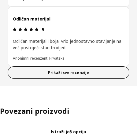
Odličan materijal
Ocjena i recenzija: 5 od 5 zvjezdica.
5
Odličan materijal i boja. Vrlo jednostavno stavljanje na
već postojeći stari trodjed.
Anonimni recenzent, Hrvatska
Prikaži sve recenzije
Povezani proizvodi
Istraži još opcija