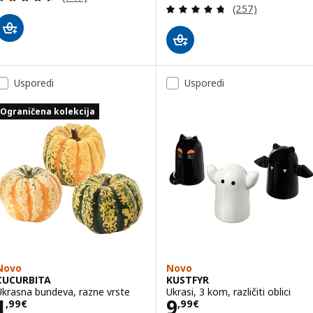
Revizija: 4.7 od 
(257)
Usporedi
Usporedi
Ograničena kolekcija
Novo
Novo
CUCURBITA
KUSTFYR
Ukrasna bundeva, razne vrste
Ukrasi, 3 kom, različiti oblici
Cijena 1,99€
Cijena 9,99€
1
9
,
99
€
,
99
€