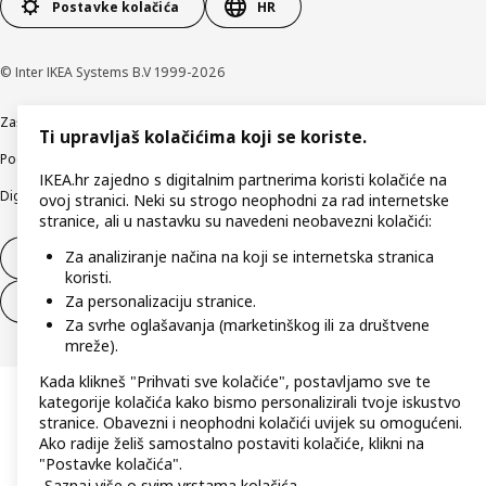
Postavke kolačića
HR
© Inter IKEA Systems B.V 1999-2026
Zaštita privatnosti
Kako koristimo kolačiće (Cookies)
Uvjeti poslovanja
Ti upravljaš kolačićima koji se koriste.
Podaci o tvrtki IKEA Hrvatska
Etično otkrivanje sigurnosnih nedostataka
IKEA.hr zajedno s digitalnim partnerima koristi kolačiće na
Digitalna pristupačnost
ovoj stranici. Neki su strogo neophodni za rad internetske
stranice, ali u nastavku su navedeni neobavezni kolačići:
Za analiziranje načina na koji se internetska stranica
Jednostrani raskid ugovora
koristi.
Za personalizaciju stranice.
Jednostrani raskid ugovora za usluge
Za svrhe oglašavanja (marketinškog ili za društvene
mreže).
Kada klikneš "Prihvati sve kolačiće", postavljamo sve te
kategorije kolačića kako bismo personalizirali tvoje iskustvo
stranice. Obavezni i neophodni kolačići uvijek su omogućeni.
Ako radije želiš samostalno postaviti kolačiće, klikni na
"Postavke kolačića".
Saznaj više o svim vrstama kolačića