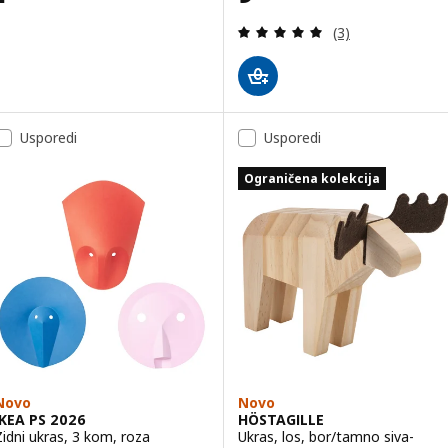
Revizija: 5 od 5 
(3)
Usporedi
Usporedi
Ograničena kolekcija
Novo
Novo
IKEA PS 2026
HÖSTAGILLE
Zidni ukras, 3 kom, roza
Ukras, los, bor/tamno siva-