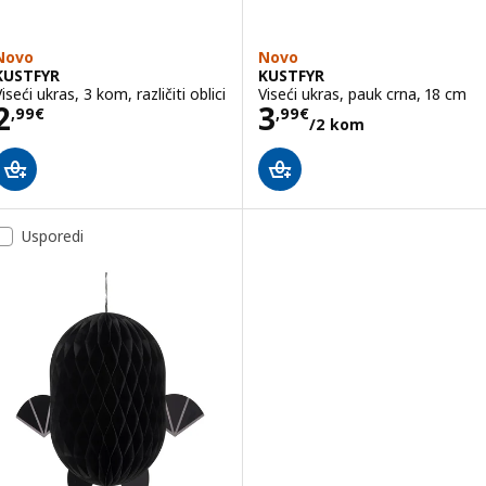
Novo
Novo
KUSTFYR
KUSTFYR
iseći ukras, 3 kom, različiti oblici
Viseći ukras, pauk crna, 18 cm
Cijena 2,99€
Cijena 3,99€/2
2
3
,
99
€
,
99
€
/2 kom
Usporedi