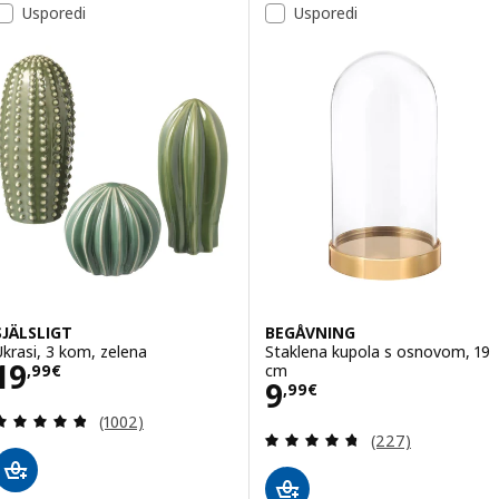
Popis rezultata
Usporedi
Usporedi
SJÄLSLIGT
BEGÅVNING
Ukrasi, 3 kom, zelena
Staklena kupola s osnovom, 19
Cijena 19,99€
19
cm
,
99
€
Cijena 9,99€
9
,
99
€
Revizija: 4.8 od 5 zvjezdica. Ukupno recenzija:
(1002)
Revizija: 4.7 od 
(227)