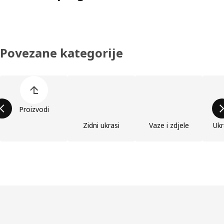
Povezane kategorije
Preskoči popis kategorija proizvoda
Proizvodi
Zidni ukrasi
Vaze i zdjele
Ukr