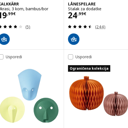
KALKKÄRR
LÅNESPELARE
Ukrasi, 3 kom, bambus/bor
Stalak za dodatke
Cijena 19,99€
Cijena 24,99€
19
24
,
99
€
,
99
€
Revizija: 3.8 od 5 zvjezdica. Ukupno recenzija:
Revizija: 4.5 od 
(5)
(244)
Usporedi
Usporedi
Ograničena kolekcija