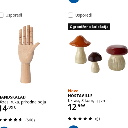
Usporedi
Usporedi
Ograničena kolekcija
Novo
HÖSTAGILLE
HANDSKALAD
Ukrasi, 3 kom, gljiva
Ukras, ruka, prirodna boja
Cijena 12,99€
12
Cijena 14,99€
14
,
99
€
,
99
€
Revizija: 5 od 5 
(6)
Revizija: 4.6 od 5 zvjezdica. Ukupno recenzija:
(668)