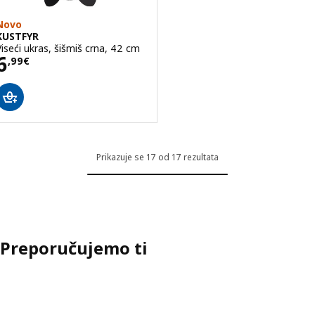
Novo
KUSTFYR
Viseći ukras, šišmiš crna, 42 cm
Cijena 6,99€
6
,
99
€
Prikazuje se 17 od 17 rezultata
Preporučujemo ti