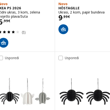
Novo
Novo
IKEA PS 2026
HÖSTAGILLE
Zidni ukras, 3 kom, zelena
Ukrasi, 2 kom, papir bundeva
Cijena 9,99€
9
svijetlo plava/žuta
,
99
€
Cijena 6,99€
6
,
99
€
Revizija: 4 od 5 zvjezdica. Ukupno recenzija:
(1)
Usporedi
Usporedi