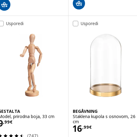
Usporedi
Usporedi
GESTALTA
BEGÅVNING
Model, prirodna boja, 33 cm
Staklena kupola s osnovom, 26
Cijena 9,99€
9
cm
,
99
€
Cijena 16,99€
16
,
99
€
Revizija: 4.5 od 5 zvjezdica. Ukupno recenzija:
(747)