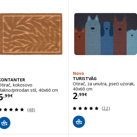
Novo
TURISTVÄG
KONTANTER
Otirač, za unutra, pseći uzorak,
Otirač, kokosovo
40x60 cm
vlakno/prirodan stil, 40x60 cm
Cijena 2,99€
2
Cijena 6,99€
6
,
99
€
,
99
€
Revizija: 4.8 od 
(22)
Revizija: 4.8 od 5 zvjezdica. Ukupno recenzija:
(48)