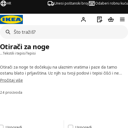
HR
Unesi poštanski broj
Odaberi robnu kuću
Hej!
Prijavi se
Popis za kupov
Košarica
Otirači za noge
…
Tekstili i tepisi
Tepisi
Otirači za noge te dočekuju na ulaznim vratima i paze da tamo
ostanu blato i prljavština. Uz njih su tvoji podovi i tepisi čišći i ne
moraš tako često usisavati. Mnogo naših otirača ima protukliznu
Pročitaj više
poleđinu koja ih drži čvrsto na mjestu i prikladni su za korištenje
unutra ili vani.
24 proizvoda
Sortiraj i filtriraj
Preskoči na rezultate
Popis rezultata
Usporedi
Usporedi