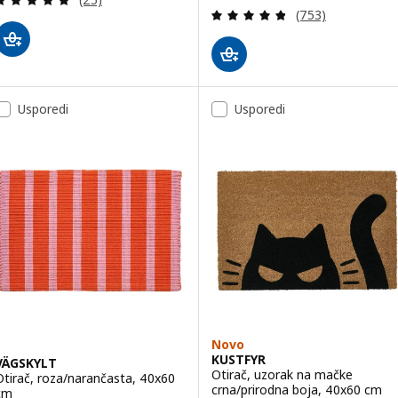
Revizija: 4.8 od 
(753)
Usporedi
Usporedi
Novo
KUSTFYR
VÄGSKYLT
Otirač, uzorak na mačke
Otirač, roza/narančasta, 40x60
crna/prirodna boja, 40x60 cm
cm