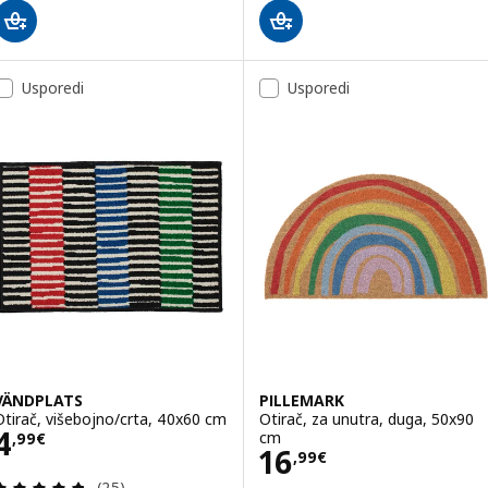
Usporedi
Usporedi
VÄNDPLATS
PILLEMARK
Otirač, višebojno/crta, 40x60 cm
Otirač, za unutra, duga, 50x90
Cijena 4,99€
4
cm
,
99
€
Cijena 16,99€
16
,
99
€
Revizija: 4.8 od 5 zvjezdica. Ukupno recenzija:
(25)