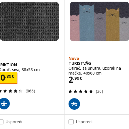
Novo
TURISTVÄG
FRIKTION
Otirač, za unutra, uzorak na
Otirač, siva, 38x58 cm
mačke, 40x60 cm
Cijena 0,89€
0
,
89
€
Cijena 2,99€
2
,
99
€
Revizija: 4.4 od 5 zvjezdica. Ukupno recenzija:
Revizija: 4.8 od 
(866)
(30)
Usporedi
Usporedi