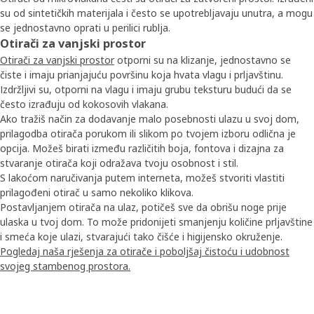
su od sintetičkih materijala i često se upotrebljavaju unutra, a mogu
se jednostavno oprati u perilici rublja.
Otirači za vanjski prostor
Otirači za vanjski prostor
otporni su na klizanje, jednostavno se
čiste i imaju prianjajuću površinu koja hvata vlagu i prljavštinu.
Izdržljivi su, otporni na vlagu i imaju grubu teksturu budući da se
često izrađuju od kokosovih vlakana.
Ako tražiš način za dodavanje malo posebnosti ulazu u svoj dom,
prilagodba otirača porukom ili slikom po tvojem izboru odlična je
opcija. Možeš birati između različitih boja, fontova i dizajna za
stvaranje otirača koji odražava tvoju osobnost i stil.
S lakoćom naručivanja putem interneta, možeš stvoriti vlastiti
prilagođeni otirač u samo nekoliko klikova.
Postavljanjem otirača na ulaz, potičeš sve da obrišu noge prije
ulaska u tvoj dom. To može pridonijeti smanjenju količine prljavštine
i smeća koje ulazi, stvarajući tako čišće i higijensko okruženje.
Pogledaj naša rješenja za otirače i poboljšaj čistoću i udobnost
svojeg stambenog prostora.