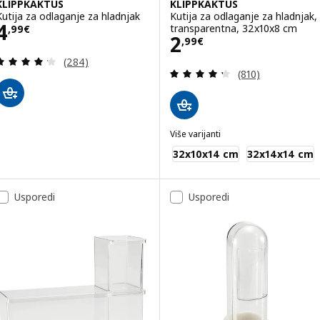
KLIPPKAKTUS
KLIPPKAKTUS
Kutija za odlaganje za hladnjak
Kutija za odlaganje za hladnjak,
Cijena 4,99€
4
transparentna, 32x10x8 cm
,
99
€
Cijena 2,99€
2
,
99
€
Revizija: 4.2 od 5 zvjezdica. Ukupno recenzija:
(284)
Revizija: 4.3 od 
(810)
Više varijanti
KLIPPKAKTUS
32x10x14 cm
32x14x14 cm
Usporedi
Usporedi