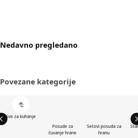
Nedavno pregledano
Povezane kategorije
Preskoči popis kategorija proizvoda
Sve za kuhanje
Posude za
Setovi posuda za
Stal
čuvanje hrane
hranu