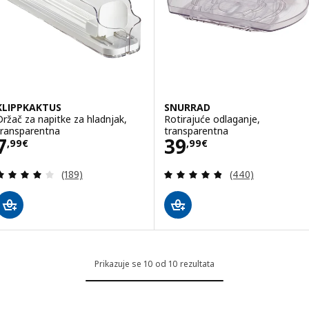
KLIPPKAKTUS
SNURRAD
Držač za napitke za hladnjak,
Rotirajuće odlaganje,
transparentna
transparentna
Cijena 7,99€
Cijena 39,99€
7
39
,
99
€
,
99
€
Revizija: 4.1 od 5 zvjezdica. Ukupno recenzija:
Revizija: 4.8 od 
(189)
(440)
Prikazuje se 10 od 10 rezultata