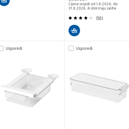
Cijena vrijedi od 1.8.2026. do
31.8.2026. ili dok traju zalihe
Revizija: 4.2 od 
(96)
Usporedi
Usporedi