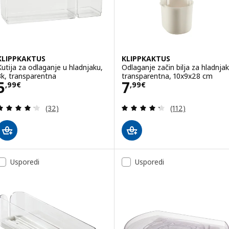
KLIPPKAKTUS
KLIPPKAKTUS
Kutija za odlaganje u hladnjaku,
Odlaganje začin bilja za hladnjak
3k, transparentna
transparentna, 10x9x28 cm
Cijena 5,99€
Cijena 7,99€
5
7
,
99
€
,
99
€
Revizija: 4.2 od 5 zvjezdica. Ukupno recenzija:
Revizija: 4.3 od 
(32)
(112)
Usporedi
Usporedi