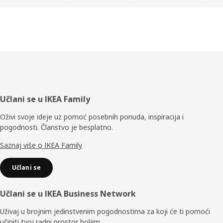
Podnožje
Učlani se u IKEA Family
Oživi svoje ideje uz pomoć posebnih ponuda, inspiracija i
pogodnosti. Članstvo je besplatno.
Saznaj više o IKEA Family
Učlani se
Učlani se u IKEA Business Network
Uživaj u brojnim jedinstvenim pogodnostima za koji će ti pomoći
učiniti tvoj radni prostor boljim.