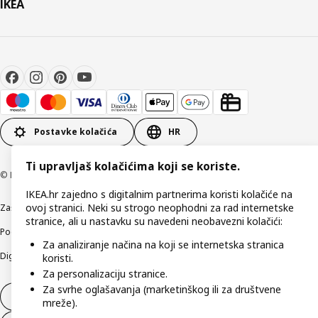
IKEA
Postavke kolačića
HR
Ti upravljaš kolačićima koji se koriste.
© Inter IKEA Systems B.V 1999-2026
IKEA.hr zajedno s digitalnim partnerima koristi kolačiće na
ovoj stranici. Neki su strogo neophodni za rad internetske
Zaštita privatnosti
Kako koristimo kolačiće (Cookies)
Uvjeti poslovanja
stranice, ali u nastavku su navedeni neobavezni kolačići:
Podaci o tvrtki IKEA Hrvatska
Etično otkrivanje sigurnosnih nedostataka
Za analiziranje načina na koji se internetska stranica
Digitalna pristupačnost
koristi.
Za personalizaciju stranice.
Za svrhe oglašavanja (marketinškog ili za društvene
Jednostrani raskid ugovora
mreže).