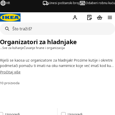
HR
Unesi poštanski broj
Odaberi robnu kuću
Hej!
Prijavi se
Popis za kupov
Košarica
Organizatori za hladnjake
…
Sve za kuhanje
Čuvanje hrane i organizacija
Riješi se kaosa uz organizatore za hladnjak! Prozirne kutije i okretni
podmetači pomažu ti imati na oku namirnice koje već imaš kod kuće
prije odlaska u trgovinu pa možeš umanjiti stvaranje prehrambenog
Pročitaj više
otpada i uštedjeti vrijeme i novac. Kombiniraj kutije različitih
namjena i oblika za optimalno iskorištavanje prostora u svom
10 proizvoda
Sortiraj i filtriraj
hladnjaku.
Preskoči na rezultate
Popis rezultata
Usporedi
Usporedi