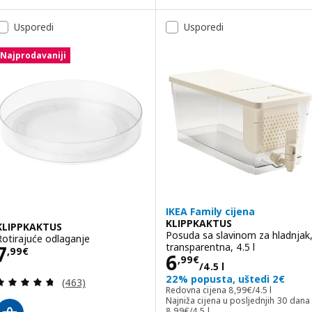
Usporedi
Usporedi
Najprodavaniji
IKEA Family cijena
KLIPPKAKTUS
KLIPPKAKTUS
Posuda sa slavinom za hladnjak
Rotirajuće odlaganje
Cijena 7,99€
transparentna, 4.5 l
7
,
99
€
Cijena 6,99€/4.5
6
,
99
€
/4.5 l
22% popusta, uštedi 2€
Revizija: 4.7 od 5 zvjezdica. Ukupno recenzija:
(463)
Redovna cijena 8,99€
Redovna cijena
8
,
99
€
/4.5 l
Najniža cijena u posljednjih 30 dana
Najniža cijena u posljednjih 30 dana 
8
,
99
€
/4.5 l