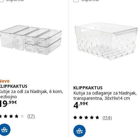
Novo
KLIPPKAKTUS
KLIPPKAKTUS
Kutije za odl za hladnjak, 6 kom,
Kutija za odlaganje za hladnjak,
bezbojno
transparentna, 30x19x14 cm
Cijena 19,99€
19
Cijena 4,99€
4
,
99
€
,
99
€
Revizija: 3.7 od 5 zvjezdica. Ukupno recenzija:
(17)
Revizija: 4.7 od 
(114)