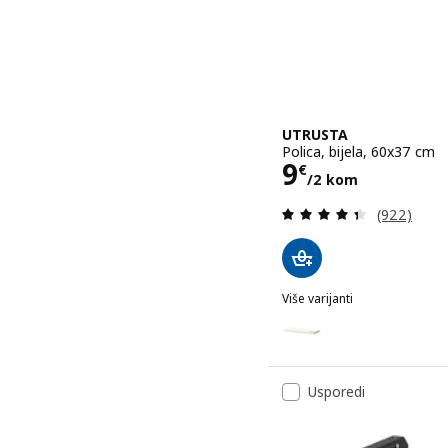
UTRUSTA
Polica, bijela, 60x37 cm
Cijena 9€/2
9
€
/2 kom
Revizija: 4
(922)
Više varijanti
UTRUSTA
Mogućnost: UTRUSTA, Poli
Mogućnost: UTRUSTA, Poli
Usporedi
Mogućnost: UTRUSTA, Poli
Mogućnost: UTRUSTA, Poli