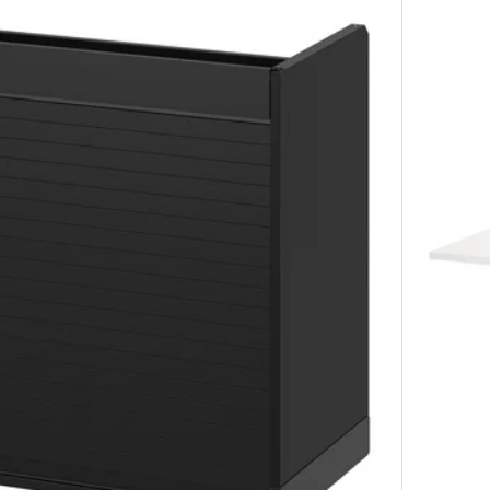
ca, bijela, 80x60 cm
ica, crno-siva, 60x37 cm