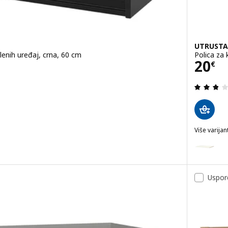
UTRUSTA
enih uređaj, crna, 60 cm
Polica za 
Cije
20
€
.9 od 5 zvjezdica. Ukupno recenzija:
Više varijant
UTRUSTA
Mogućnost
Mogućnost
Uspor
Mogućnost