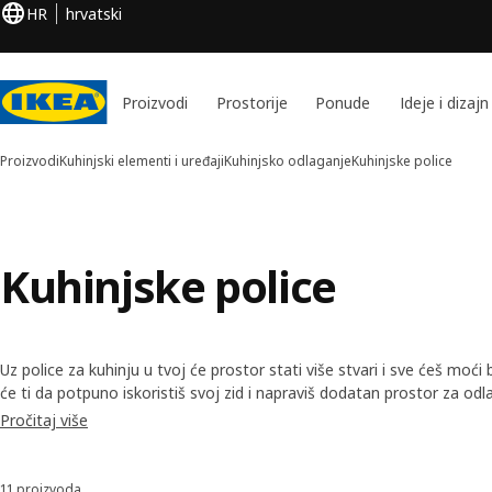
HR
hrvatski
Proizvodi
Prostorije
Ponude
Ideje i dizajn
Proizvodi
Kuhinjski elementi i uređaji
Kuhinjsko odlaganje
Kuhinjske police
Kuhinjske police
Uz police za kuhinju u tvoj će prostor stati više stvari i sve ćeš moći 
će ti da potpuno iskoristiš svoj zid i napraviš dodatan prostor za od
police, poput drvenih ili metalnih polica, mogu i upotpuniti stil tvoje
Pročitaj više
kombinacija za odlaganje i potraži još rješenja za odlaganje.
11 proizvoda