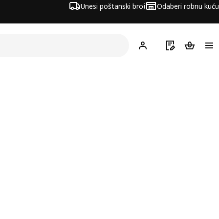
Unesi poštanski broj
Odaberi robnu kuću
Hej!
Prijavi se
Popis za kupov
Košarica