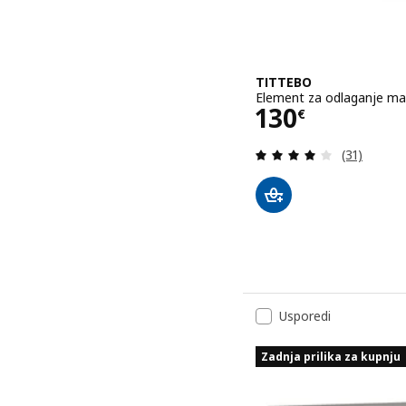
TITTEBO
Element za odlaganje mal
Cijena 130€
130
€
Revizija: 3
(31)
Usporedi
Zadnja prilika za kupnju