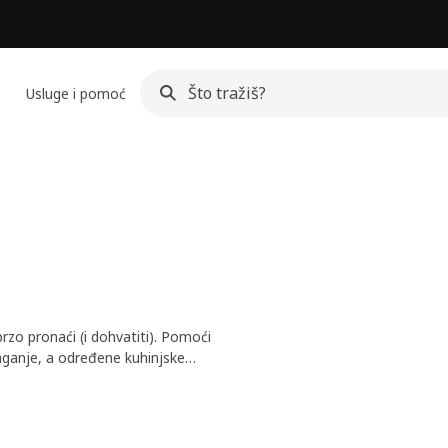
Usluge i pomoć
brzo pronaći (i dohvatiti). Pomoći
laganje, a određene kuhinjske
 kuhinje. Pogledaj naš asortiman