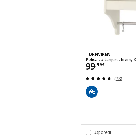
TORNVIKEN
Polica za tanjure, krem,
Cijena 99,99
99
,
99
€
Revizija: 4
(78)
Usporedi