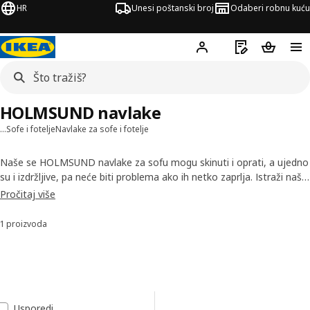
HR
Unesi poštanski broj
Odaberi robnu kuću
Hej!
Prijavi se
Popis za kupov
Košarica
HOLMSUND navlake
…
Sofe i fotelje
Navlake za sofe i fotelje
Naše se HOLMSUND navlake za sofu mogu skinuti i oprati, a ujedno
su i izdržljive, pa neće biti problema ako ih netko zaprlja. Istraži naše
opcije navlaka dostupne u različitim bojama i tkaninama te
Pročitaj više
jednostavno pronađi onu koja ti se najviše sviđa. Temeljito
testiramo svoje tkanine da bi podnijele svakodnevnu upotrebu u
1 proizvoda
Sortiraj i filtriraj
domu.
Preskoči na rezultate
Popis rezultata
Usporedi