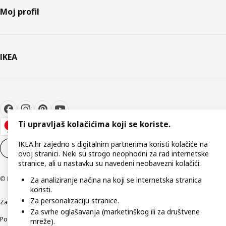
Moj profil
IKEA
Ti upravljaš kolačićima koji se koriste.
IKEA.hr zajedno s digitalnim partnerima koristi kolačiće na
Postavke kolačića
HR
ovoj stranici. Neki su strogo neophodni za rad internetske
stranice, ali u nastavku su navedeni neobavezni kolačići:
© Inter IKEA Systems B.V 1999-2026
Za analiziranje načina na koji se internetska stranica
koristi.
Za personalizaciju stranice.
Zaštita privatnosti
Kako koristimo kolačiće (Cookies)
Uvjeti poslovanja
Za svrhe oglašavanja (marketinškog ili za društvene
Podaci o tvrtki IKEA Hrvatska
Etično otkrivanje sigurnosnih nedostataka
mreže).