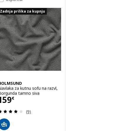
Zadnja prilika za kupnju
HOLMSUND
Navlaka za kutnu sofu na razvl,
Borgunda tamno siva
Cijena 159€
159
€
Revizija: 4 od 5 zvjezdica. Ukupno recenzija:
(9)