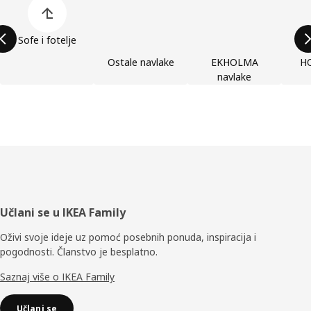
Sofe i fotelje
Ostale navlake
EKHOLMA
H
navlake
Podnožje
Učlani se u IKEA Family
Oživi svoje ideje uz pomoć posebnih ponuda, inspiracija i
pogodnosti. Članstvo je besplatno.
Saznaj više o IKEA Family
Učlani se