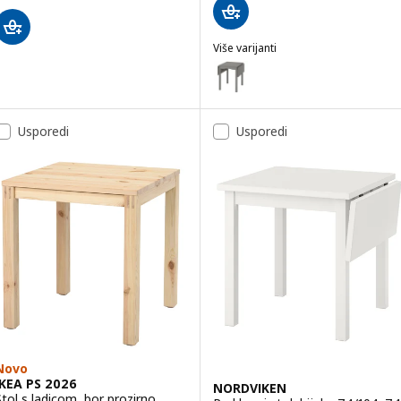
Više varijanti
HAUGA
Mogućnost: HAUGA, Preklopni sto
Usporedi
Usporedi
Novo
IKEA PS 2026
NORDVIKEN
Stol s ladicom, bor prozirno