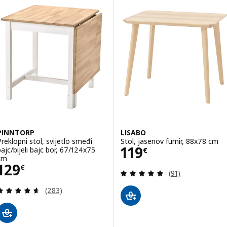
PINNTORP
LISABO
Preklopni stol, svijetlo smeđi
Stol, jasenov furnir, 88x78 cm
Cijena 119€
119
bajc/bijeli bajc bor, 67/124x75
€
cm
Cijena 129€
129
€
Revizija: 4.8 od 
(91)
Revizija: 4.6 od 5 zvjezdica. Ukupno recenzija:
(283)