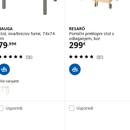
HAUGA
RESARÖ
Stol, siva/brezov furnir, 74x74
Pomični preklopni stol s
cm
odlaganjem, bor
Cijena 79,99€
Cijena 299€
79
299
,
99
€
€
Revizija: 4.7 od 5 zvjezdica. Ukupno recenzija:
Revizija: 4.7 od 
(16)
(91)
iše varijanti
HAUGA
ogućnost: HAUGA, Stol, bijela/brezov furnir, 74x74 cm
Usporedi
Usporedi