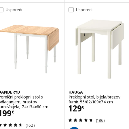
Usporedi
Usporedi
DANDERYD
HAUGA
Pomični preklopni stol s
Preklopni stol, bijela/brezov
odlaganjem, hrastov
furnir, 55/82/109x74 cm
Cijena 129€
129
furnir/bijela, 74/134x80 cm
€
Cijena 199€
199
€
Revizija: 4.7 od 
(186)
Revizija: 4.6 od 5 zvjezdica. Ukupno recenzija:
(162)