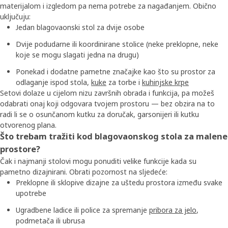
materijalom i izgledom pa nema potrebe za nagađanjem. Obično
uključuju:
Jedan blagovaonski stol za dvije osobe
Dvije podudarne ili koordinirane stolice (neke preklopne, neke
koje se mogu slagati jedna na drugu)
Ponekad i dodatne pametne značajke kao što su prostor za
odlaganje ispod stola,
kuke
za torbe i
kuhinjske krpe
Setovi dolaze u cijelom nizu završnih obrada i funkcija, pa možeš
odabrati onaj koji odgovara tvojem prostoru — bez obzira na to
radi li se o osunčanom kutku za doručak, garsonijeri ili kutku
otvorenog plana.
Što trebam tražiti kod blagovaonskog stola za malene
prostore?
Čak i najmanji stolovi mogu ponuditi velike funkcije kada su
pametno dizajnirani. Obrati pozornost na sljedeće:
Preklopne ili sklopive dizajne za uštedu prostora između svake
upotrebe
Ugradbene ladice ili police za spremanje
pribora za jelo
,
podmetača ili ubrusa