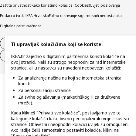
Zaštita privatnosti
Kako koristimo kolačiće (Cookies)
Uvjeti poslovanja
Podaci o tvrtki IKEA Hrvatska
Etično otkrivanje sigurnosnih nedostataka
Digitalna pristupačnost
Jednostrani raskid ugovora
Ti upravljaš kolačićima koji se koriste.
Jednostrani raskid ugovora za usluge
IKEA.hr zajedno s digitalnim partnerima koristi kolačiće na
ovoj stranici. Neki su strogo neophodni za rad internetske
stranice, ali u nastavku su navedeni neobavezni kolačići:
Za analiziranje načina na koji se internetska stranica
koristi.
Za personalizaciju stranice.
Za svrhe oglašavanja (marketinškog ili za društvene
mreže).
Kada klikneš "Prihvati sve kolačiće", postavljamo sve te
kategorije kolačića kako bismo personalizirali tvoje iskustvo
stranice. Obavezni i neophodni kolačići uvijek su omogućeni.
Ako radije želiš samostalno postaviti kolačiće, klikni na
"Postavke kolačića".