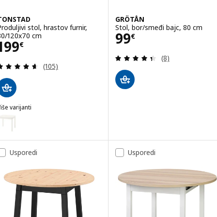
TONSTAD
GRÖTÅN
roduljivi stol, hrastov furnir,
Stol, bor/smeđi bajc, 80 cm
Cijena 99€
99
80/120x70 cm
€
Cijena 199€
199
€
Revizija: 4.4 od 
(8)
Revizija: 4.6 od 5 zvjezdica. Ukupno recenzija:
(105)
iše varijanti
TONSTAD
ogućnost: TONSTAD, Produljivi stol, krem, 80/120x70 cm
Usporedi
Usporedi