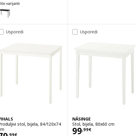
iše varijanti
SANDSBERG
Mogućnost: SANDSBERG, Stol, crna, 110x67 cm
Usporedi
Usporedi
VIHALS
NÄSINGE
Produljivi stol, bijela, 84/120x74
Stol, bijela, 80x60 cm
Cijena 99,99€
99
cm
,
99
€
Cijena 79,99€
79
,
99
€