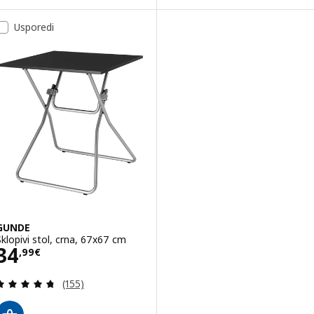
Usporedi
GUNDE
Sklopivi stol, crna, 67x67 cm
Cijena 34,99€
34
,
99
€
Revizija: 4.7 od 5 zvjezdica. Ukupno recenzija:
(155)