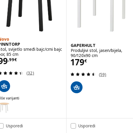
Novo
PINNTORP
GAPERHULT
Stol, svijetlo smeđi bajc/crni bajc
Produljivi stol, jasen/bijela,
bor, 85 cm
90/120x90 cm
Cijena 99,99€
99
Cijena 179€
179
,
99
€
€
Revizija: 4.4 od 5 zvjezdica. Ukupno recenzija:
(32)
Revizija: 4.5 od 
(59)
iše varijanti
PINNTORP
ogućnost: PINNTORP, Stol, svijetlo smeđi bajc/bijeli bajc bor, 85 cm
Usporedi
Usporedi