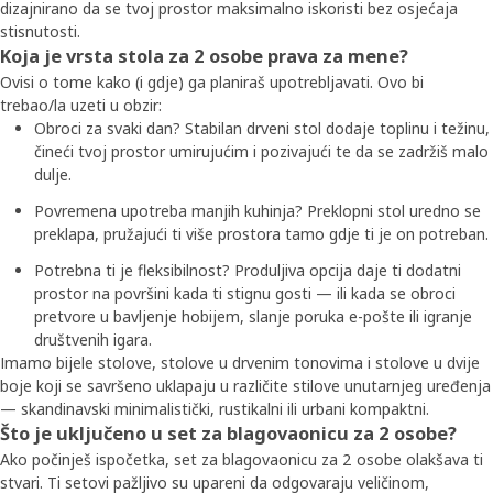
dizajnirano da se tvoj prostor maksimalno iskoristi bez osjećaja
stisnutosti.
Koja je vrsta stola za 2 osobe prava za mene?
Ovisi o tome kako (i gdje) ga planiraš upotrebljavati. Ovo bi
trebao/la uzeti u obzir:
Obroci za svaki dan? Stabilan drveni stol dodaje toplinu i težinu,
čineći tvoj prostor umirujućim i pozivajući te da se zadržiš malo
dulje.
Povremena upotreba manjih kuhinja? Preklopni stol uredno se
preklapa, pružajući ti više prostora tamo gdje ti je on potreban.
Potrebna ti je fleksibilnost? Produljiva opcija daje ti dodatni
prostor na površini kada ti stignu gosti — ili kada se obroci
pretvore u bavljenje hobijem, slanje poruka e-pošte ili igranje
društvenih igara.
Imamo bijele stolove, stolove u drvenim tonovima i stolove u dvije
boje koji se savršeno uklapaju u različite stilove unutarnjeg uređenja
— skandinavski minimalistički, rustikalni ili urbani kompaktni.
Što je uključeno u set za blagovaonicu za 2 osobe?
Ako počinješ ispočetka, set za blagovaonicu za 2 osobe olakšava ti
stvari. Ti setovi pažljivo su upareni da odgovaraju veličinom,