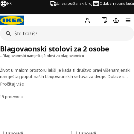
HR
Unesi poštanski broj
Odaberi robnu kuću
Hej!
Prijavi se
Popis za kupov
Košarica
Blagovaonski stolovi za 2 osobe
…
Blagovaonski namještaj
Stolovi za blagovaonicu
Život u malom prostoru lakši je kada ti društvo pravi višenamjenski
namještaj poput naših blagovaonskih setova za dvoje. Dolaze s
mnogo funkcija, u različitim materijalima i produljivim opcijama,
Pročitaj više
tako da možeš odabrati set koji odgovara tvojim potrebama i brzo
se prenamjenjuje za aktivnosti i goste.
19 proizvoda
Sortiraj i filtriraj
Preskoči na rezultate
Popis rezultata
Usporedi
Usporedi