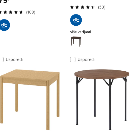
Revizija: 4.5 od 
(53)
Revizija: 4.6 od 5 zvjezdica. Ukupno recenzija:
(108)
Više varijanti
NÄSINGE
Mogućnost: NÄSINGE, Stol, tam
Usporedi
Usporedi