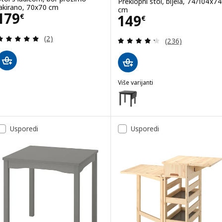
Preklopni stol, bijela, 74/104x74
lakirano, 70x70 cm
cm
Cijena 179€
179
Cijena 149€
149
€
€
Revizija: 5 od 5 zvjezdica. Ukupno recenzija:
(2)
Revizija: 4.3 od 
(236)
Više varijanti
NORDVIKEN
Mogućnost: NORDVIKEN, Preklop
Usporedi
Usporedi