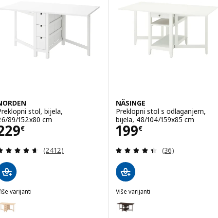
NORDEN
NÄSINGE
reklopni stol, bijela,
Preklopni stol s odlaganjem,
26/89/152x80 cm
bijela, 48/104/159x85 cm
Cijena 229€
Cijena 199€
229
199
€
€
Revizija: 4.6 od 5 zvjezdica. Ukupno recenzija:
Revizija: 4.4 od 
(2412)
(36)
iše varijanti
Više varijanti
NORDEN
NÄSINGE
Mogućnost: NORDEN, Preklopni stol, breza, 26/89/152x80 cm
Mogućnost: NÄSINGE, Preklopni 