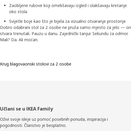
Zaobljene rubove koji omekšavaju izgled i olakšavaju kretanje
oko stola
Svijetle boje kao što je bijela za vizualno otvaranje prostorije
Dobro odabrani stol za 2 osobe ne pruža samo mjesto za jelo — on
stvara trenutak. Pauzu u danu. Zajednički tanjur. Sekundu za odmor.
Mali? Da. Ali moćan.
Krug blagovaonski stolovi za 2 osobe
Podnožje
Učlani se u IKEA Family
Oživi svoje ideje uz pomoć posebnih ponuda, inspiracija i
pogodnosti. Članstvo je besplatno.