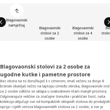
Preskoči popis kategorija proizvoda
Blagovaonski
namještaj
Blagovaonski
Blagovaonski
Bl
stolovi za 2
stolovi za 4
stolo
osobe
osobe
Blagovaonski stolovi za 2 osobe za
ugodne kutke i pametne prostore
Bez obzira na to doručkuješ li s cimerom, imaš večeru za dvoje ili
brzinski obavljaš nešto na laptopu između obroka, blagovaonski stol
za 2 osobe odlično se uklapa u svakodnevni ritam manjih prostora.
Odgovarajuće veličine za značajne trenutke i praktičan život, naša
kolekcija uključuje sve od kompaktnih sklopivih stolova do produljivih
opcija i cijelih setova blagovaonskih stolova za 2 osobe, a sve je