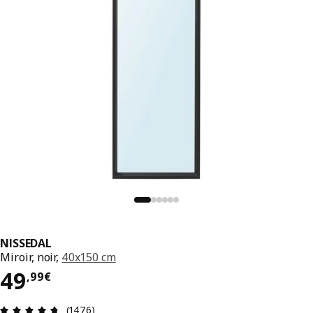
NISSEDAL
Miroir, noir,
40x150 cm
Prix 49,99€
49
,
99
€
Avis: 4.7 sur 5 étoiles Nombre total d'avis: 1476
(1476)