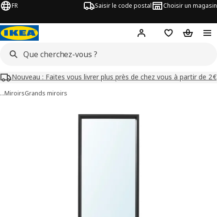
FR
Saisir le code postal
Choisir un magasin
Mon compte
Favoris
Panier
Nouveau : Faites vous livrer plus près de chez vous à partir de 2€
…
Miroirs
Grands miroirs
images de NISSEDAL
les images