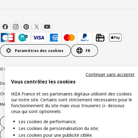
Paramètres des cookies
FR
© Inter IKEA Systems B.V 1999-2026
Continuer sans accepter
Vous contrôlez les cookies
Documents juridiques et informations légales
IKEA France et ses partenaires digitaux utilisent des cookies
Charte de protection des données
Politique relative aux cookies
sur notre site. Certains sont strictement nécessaires pour le
Mentions légales
Alertes fraude
Rappel produit
Accessibilité : non conforme
fonctionnement du site mais vous trouverez ci- dessous
ceux qui sont optionnels:
Les cookies de performance;
Formulaire de rétractation – produits
Les cookies de personnalisation du site;
Formulaire de rétractation – services
Les cookies pour une publicité ciblée.