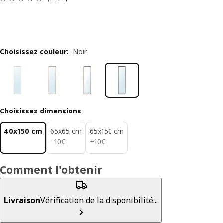
Choisissez couleur
:
Noir
Choisissez dimensions
40x150 cm
65x65 cm
65x150 cm
10€
10€
−
10
€
+
10
€
Comment l'obtenir
Livraison
Vérification de la disponibilité...