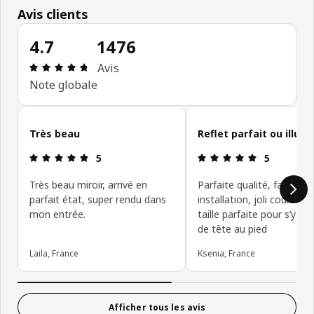
Avis clients
4.7
1476
Avis: 4.7 sur 5 étoiles Nombre total d'avis: 1476
Avis
Note globale
Ignorer les avis clients
Très beau
Reflet parfait ou illusi
Avis: 5 sur 5 étoiles
Avis: 5 sur 5
5
5
Très beau miroir, arrivé en
Parfaite qualité, facile en
parfait état, super rendu dans
installation, joli couleur e
mon entrée.
taille parfaite pour s’y re
de tête au pied
Laila, France
Ksenia, France
Afficher tous les avis