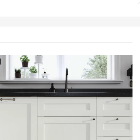
 / MAXIMERA Armoire 2 portes/4 tiroirs, blanc Enköping/blanc eff
 vidéo présente une démonstration de l’armoire haute METOD, qui a deu