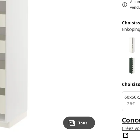
À com
vend
Choisis
Enköping
Choisis
60x60x
26€
−
26
€
Conce
Tous
Créez vo