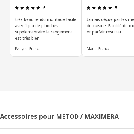
Avis: 5 sur 5 étoiles
Avis: 5 sur 
5
5
très beau rendu montage facile
Jamais déçue par les m
avec 1 jeu de planches
de cuisine. Facilité de 
supplementaire le rangement
et parfait résultat.
est très bien
Evelyne, France
Marie, France
Accessoires pour METOD / MAXIMERA