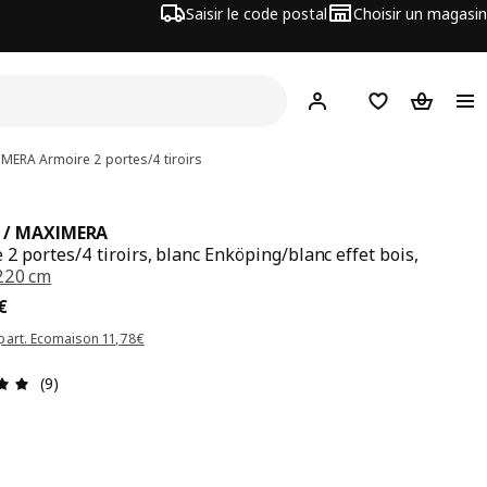
Saisir le code postal
Choisir un magasin
Mon compte
Favoris
Panier
IMERA
Armoire 2 portes/4 tiroirs
 / MAXIMERA
 2 portes/4 tiroirs, blanc Enköping/blanc effet bois,
220 cm
x 455€
€
part. Ecomaison 11,78€
Avis: 4.9 sur 5 étoiles Nombre total d'avis: 9
(9)