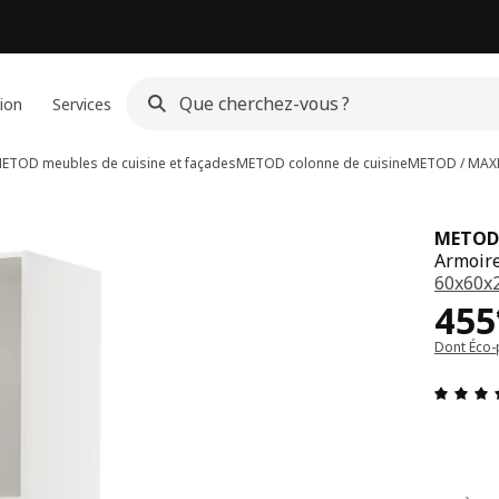
ion
Services
ETOD meubles de cuisine et façades
METOD colonne de cuisine
METOD / MAX
METOD
Armoire
60x60x
Pri
455
Dont Éco-