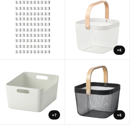
+6
+7
+6