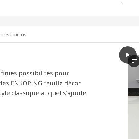
i est inclus
play
METOD
La
finies possibilités pour
çades ENKÖPING feuille décor
tyle classique auquel s'ajoute