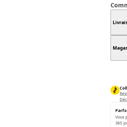
Comm
Livrai
Magas
Col
Rej
Déc
Parfo
Vous p
365 jo