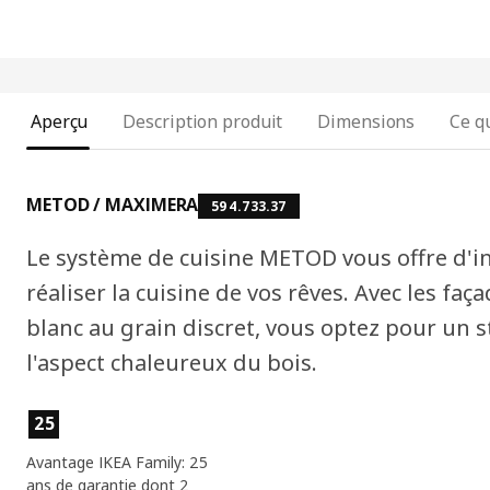
Aperçu
Description produit
Dimensions
Ce qu
METOD / MAXIMERA
594.733.37
Le système de cuisine METOD vous offre d'in
réaliser la cuisine de vos rêves. Avec les fa
blanc au grain discret, vous optez pour un s
l'aspect chaleureux du bois.
Caractéristiques du produit
25
Avantage IKEA Family: 25
ans de garantie dont 2