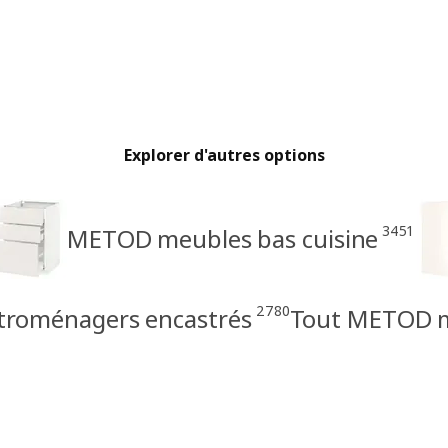
Explorer d'autres options
3451
METOD meubles bas cuisine
2780
troménagers encastrés
Tout METOD me