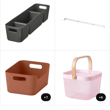
+7
+6