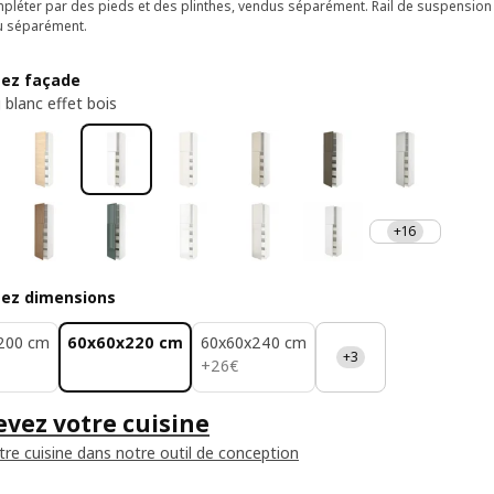
pléter par des pieds et des plinthes, vendus séparément. Rail de suspension
u séparément.
sez façade
 blanc effet bois
+16
sez dimensions
200 cm
60x60x220 cm
60x60x240 cm
+3
26€
+
26
€
vez votre cuisine
tre cuisine dans notre outil de conception