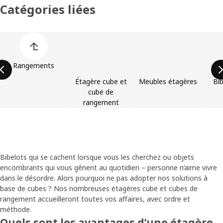
Catégories liées
Ignorer la liste des catégories de produits
Rangements
Étagère cube et
Meubles étagères
Bi
cube de
rangement
Bibelots qui se cachent lorsque vous les cherchez ou objets
encombrants qui vous gênent au quotidien – personne n’aime vivre
dans le désordre. Alors pourquoi ne pas adopter nos solutions à
base de cubes ? Nos nombreuses étagères cube et cubes de
rangement accueilleront toutes vos affaires, avec ordre et
méthode.
Quels sont les avantages d’une étagère