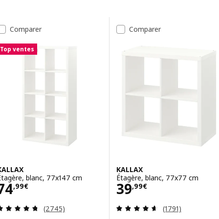
Passer aux résultats
Liste des résultats
Comparer
Comparer
Top ventes
KALLAX
KALLAX
Étagère, blanc, 77x147 cm
Étagère, blanc, 77x77 cm
Prix 74,99€
Prix 39,99€
74
39
,
99
€
,
99
€
Révision: 4.7 hors de 5 étoiles. Nombre total de
Révision: 4.6 ho
(2745)
(1791)