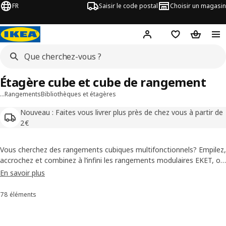
FR
Saisir le code postal
Choisir un magasin
Mon compte
Favoris
Panier
Étagère cube et cube de rangement
…
Rangements
Bibliothèques et étagères
Nouveau : Faites vous livrer plus près de chez vous à partir de
2€
Vous cherchez des rangements cubiques multifonctionnels? Empilez,
accrochez et combinez à l’infini les rangements modulaires EKET, ou
utilisez les étagères KALLAX pour transformer votre salon. En
En savoir plus
choisissant portes, paniers, inserts et autres, vous composez une
solution de rangement sur mesure pour tous vos besoins.
78 éléments
Trier et filtrer