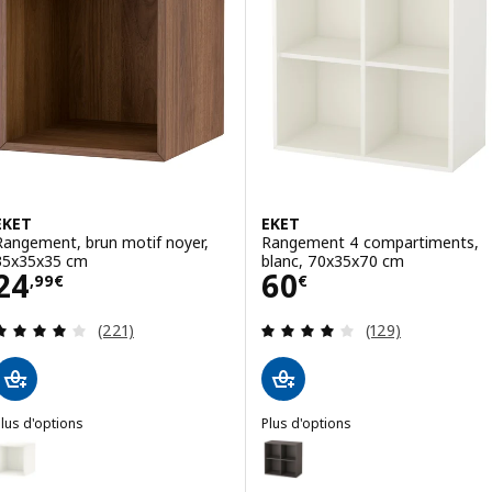
EKET
EKET
Rangement, brun motif noyer,
Rangement 4 compartiments,
35x35x35 cm
blanc, 70x35x70 cm
Prix 24,99€
Prix 60€
24
60
,
99
€
€
Révision: 4.1 hors de 5 étoiles. Nombre total de 
Révision: 3.9 ho
(221)
(129)
lus d'options
Plus d'options
KET
EKET
Option : EKET, Rangement, blanc, 35x35x35 cm
Option : EKET, Rangement 4 co