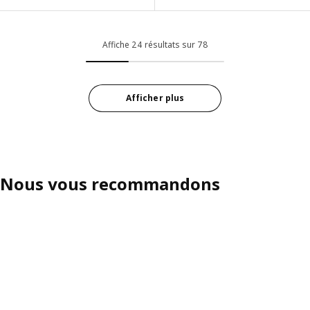
Option : EKET, Étagère murale, 
Option : EKET, Combinaison de rangement murale, beige, 140x35x35
Option : EKET, Étagère murale, 
Affiche 24 résultats sur 78
Option : EKET, Étagère murale, 
Option : EKET, Étagère murale,
Afficher plus
Option : EKET, Étagère murale, l
Nous vous recommandons