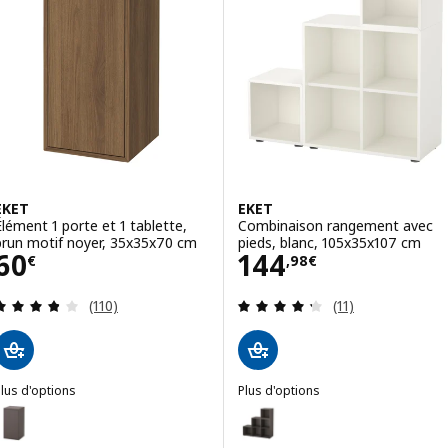
Option : KALLAX, Étagère avec s
Option : KALLAX, Étagère avec s
EKET
EKET
Élément 1 porte et 1 tablette,
Combinaison rangement avec
brun motif noyer, 35x35x70 cm
pieds, blanc, 105x35x107 cm
Prix 60€
Prix 144,98€
60
144
€
,
98
€
Révision: 3.8 hors de 5 étoiles. Nombre total de 
Révision: 4.3 ho
(110)
(11)
lus d'options
Plus d'options
KET
EKET
ption : EKET, Élément 1 porte et 1 tablette, gris foncé, 35x35x70 cm
Option : EKET, Combinaison ran