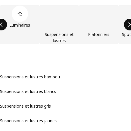
Ignorer la liste des catégories de produits
Luminaires
Suspensions et
Plafonniers
Spot
lustres
Suspensions et lustres bambou
Suspensions et lustres blancs
Suspensions et lustres gris
Suspensions et lustres jaunes