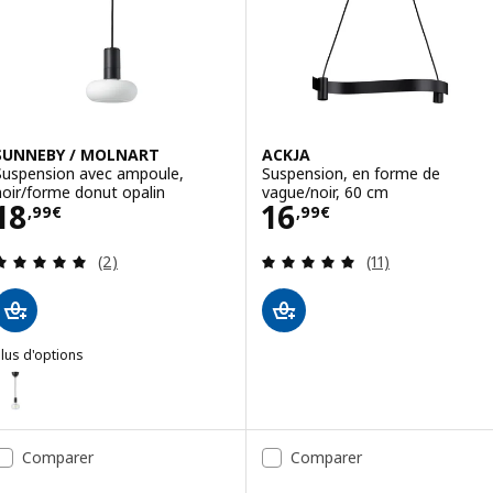
SUNNEBY / MOLNART
ACKJA
Suspension avec ampoule,
Suspension, en forme de
noir/forme donut opalin
vague/noir, 60 cm
Prix 18,99€
Prix 16,99€
18
16
,
99
€
,
99
€
Révision: 5 hors de 5 étoiles. Nombre total de c
Révision: 4.9 ho
(2)
(11)
lus d'options
SUNNEBY / MOLNART
ption : SUNNEBY / MOLNART, Suspension avec ampoule, noir/Ellipti
Comparer
Comparer