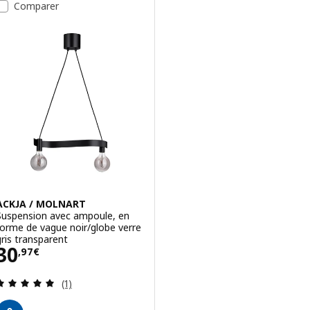
Comparer
ACKJA / MOLNART
Suspension avec ampoule, en
forme de vague noir/globe verre
gris transparent
Prix 30,97€
30
,
97
€
Révision: 5 hors de 5 étoiles. Nombre total de c
(1)