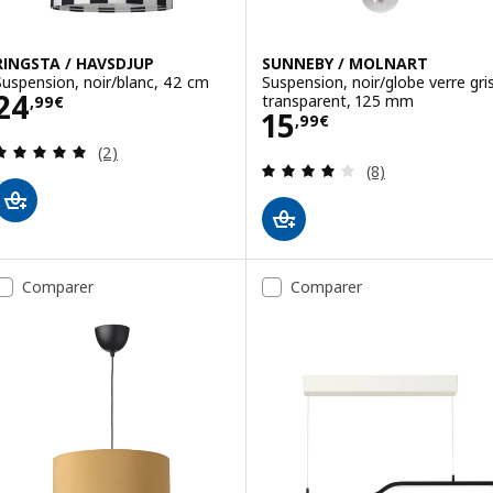
RINGSTA / HAVSDJUP
SUNNEBY / MOLNART
Suspension, noir/blanc, 42 cm
Suspension, noir/globe verre gri
Prix 24,99€
24
transparent, 125 mm
,
99
€
Prix 15,99€
15
,
99
€
Révision: 5 hors de 5 étoiles. Nombre total de c
(2)
Révision: 4.1 ho
(8)
Comparer
Comparer