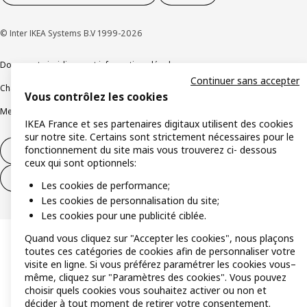
© Inter IKEA Systems B.V 1999-2026
Documents juridiques et informations légales
Continuer sans accepter
Charte de protection des données
Politique relative aux cookies
Vous contrôlez les cookies
Mentions légales
Alertes fraude
Rappel produit
Accessibilité : non conforme
IKEA France et ses partenaires digitaux utilisent des cookies
sur notre site. Certains sont strictement nécessaires pour le
fonctionnement du site mais vous trouverez ci- dessous
Formulaire de rétractation – produits
ceux qui sont optionnels:
Formulaire de rétractation – services
Les cookies de performance;
Les cookies de personnalisation du site;
Les cookies pour une publicité ciblée.
Quand vous cliquez sur "Accepter les cookies", nous plaçons
toutes ces catégories de cookies afin de personnaliser votre
visite en ligne. Si vous préférez paramétrer les cookies vous–
même, cliquez sur "Paramètres des cookies". Vous pouvez
choisir quels cookies vous souhaitez activer ou non et
décider à tout moment de retirer votre consentement.