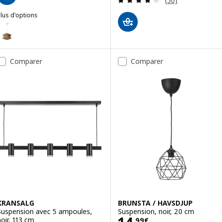
(50)
lus d'options
LÅSTÅNG / HAVSDJUP
Option : BLÅSTÅNG / HAVSDJUP, Suspension, beige/blanc, 45 cm
Comparer
Comparer
KRANSALG
BRUNSTA / HAVSDJUP
Suspension avec 5 ampoules,
Suspension, noir, 20 cm
noir, 113 cm
,
99
€