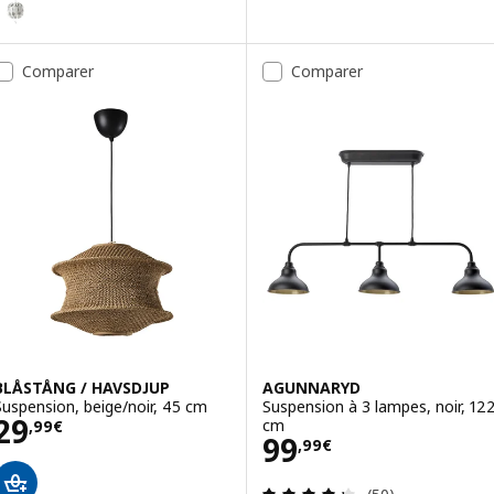
Comparer
Comparer
BLÅSTÅNG / HAVSDJUP
AGUNNARYD
Suspension, beige/noir, 45 cm
Suspension à 3 lampes, noir, 12
Prix 29,99€
29
cm
,
99
€
Prix 99,99€
99
,
99
€
Révision: 4.3 ho