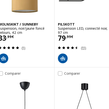
MOLNSKIKT / SUNNEBY
PILSKOTT
Suspension, noir/jaune foncé
Suspension LED, connecté noir,
velours, 42 cm
97 cm
Prix 33,99€
Prix 79,99€
33
79
,
99
€
,
99
€
Révision: 5 hors de 5 étoiles. Nombre total de c
Révision: 4.5 ho
(1)
(11)
Comparer
Comparer