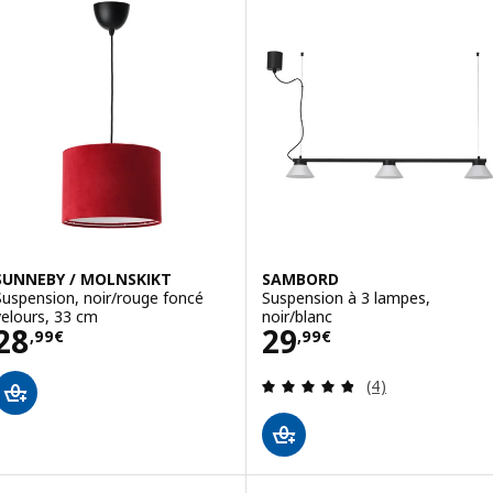
SUNNEBY / MOLNSKIKT
SAMBORD
Suspension, noir/rouge foncé
Suspension à 3 lampes,
velours, 33 cm
noir/blanc
Prix 28,99€
Prix 29,99€
28
29
,
99
€
,
99
€
Révision: 4.8 ho
(4)