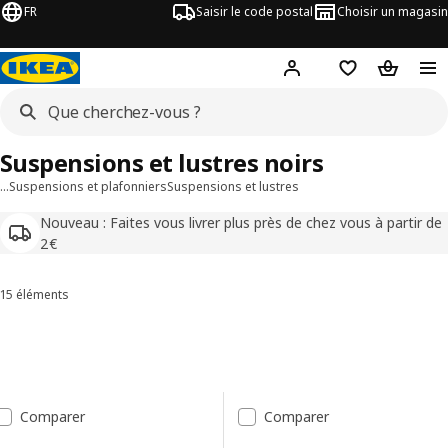
FR
Saisir le code postal
Choisir un magasin
Mon compte
Favoris
Panier
Suspensions et lustres noirs
…
Suspensions et plafonniers
Suspensions et lustres
Nouveau : Faites vous livrer plus près de chez vous à partir de
2€
15 éléments
Trier et filtrer
Passer aux résultats
Liste des résultats
Comparer
Comparer