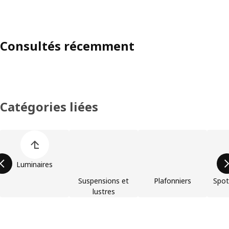
Consultés récemment
Catégories liées
Ignorer la liste des catégories de produits
Luminaires
Suspensions et
Plafonniers
Spot
lustres