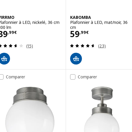
VIRRMO
KABOMBA
Plafonnier à LED, nickelé, 36 cm
Plafonnier à LED, mat/noir, 36
800 lm
cm
Prix 39,99€
Prix 59,99€
39
59
,
99
€
,
99
€
Révision: 3.6 hors de 5 étoiles. Nombre total de 
Révision: 4.6 ho
(15)
(23)
Comparer
Comparer