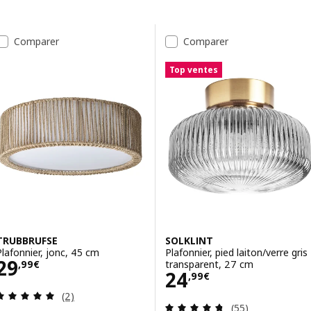
Passer aux résultats
Liste des résultats
Comparer
Comparer
Top ventes
TRUBBRUFSE
SOLKLINT
Plafonnier, jonc, 45 cm
Plafonnier, pied laiton/verre gris
Prix 29,99€
29
transparent, 27 cm
,
99
€
Prix 24,99€
24
,
99
€
Révision: 5 hors de 5 étoiles. Nombre total de c
(2)
Révision: 4.7 ho
(55)