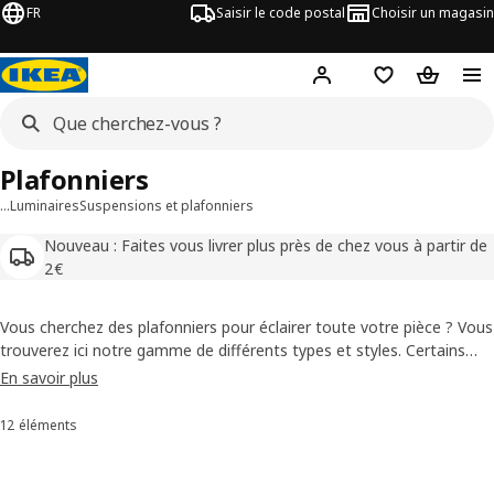
FR
Saisir le code postal
Choisir un magasin
Mon compte
Favoris
Panier
Plafonniers
…
Luminaires
Suspensions et plafonniers
Nouveau : Faites vous livrer plus près de chez vous à partir de
2€
Vous cherchez des plafonniers pour éclairer toute votre pièce ? Vous
trouverez ici notre gamme de différents types et styles. Certains
pendent alors que d'autres sont posés au plafond, vous permettant
En savoir plus
de trouver le plafonnier qui correspond à votre choix.
12 éléments
Trier et filtrer