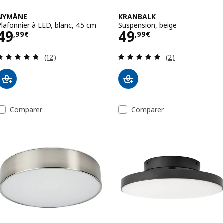
NYMÅNE
KRANBALK
Plafonnier à LED, blanc, 45 cm
Suspension, beige
Prix 49,99€
Prix 49,99€
49
49
,
99
€
,
99
€
Révision: 4.7 hors de 5 étoiles. Nombre total de
Révision: 5 hors
(12)
(2)
Comparer
Comparer