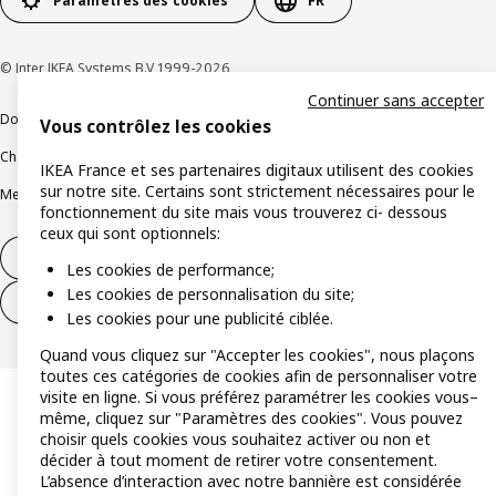
Paramètres des cookies
FR
© Inter IKEA Systems B.V 1999-2026
Continuer sans accepter
Documents juridiques et informations légales
Vous contrôlez les cookies
Charte de protection des données
Politique relative aux cookies
IKEA France et ses partenaires digitaux utilisent des cookies
sur notre site. Certains sont strictement nécessaires pour le
Mentions légales
Alertes fraude
Rappel produit
Accessibilité : non conforme
fonctionnement du site mais vous trouverez ci- dessous
ceux qui sont optionnels:
Formulaire de rétractation – produits
Les cookies de performance;
Les cookies de personnalisation du site;
Formulaire de rétractation – services
Les cookies pour une publicité ciblée.
Quand vous cliquez sur "Accepter les cookies", nous plaçons
toutes ces catégories de cookies afin de personnaliser votre
visite en ligne. Si vous préférez paramétrer les cookies vous–
même, cliquez sur "Paramètres des cookies". Vous pouvez
choisir quels cookies vous souhaitez activer ou non et
décider à tout moment de retirer votre consentement.
L’absence d’interaction avec notre bannière est considérée