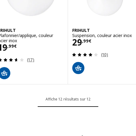
FRIHULT
FRIHULT
Plafonnier/applique, couleur
Suspension, couleur acier inox
Prix 29,99€
29
acier inox
,
99
€
Prix 19,99€
19
,
99
€
Révision: 4.1 ho
(10)
Révision: 3.6 hors de 5 étoiles. Nombre total de 
(17)
Affiche 12 résultats sur 12