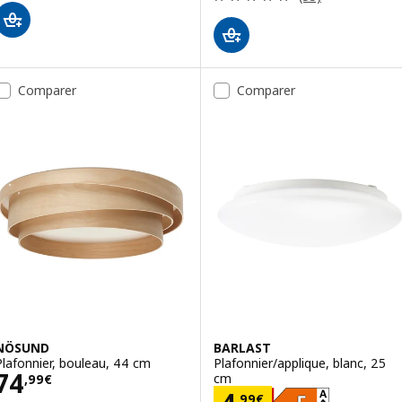
Comparer
Comparer
NÖSUND
BARLAST
Plafonnier, bouleau, 44 cm
Plafonnier/applique, blanc, 25
Prix 74,99€
74
cm
,
99
€
,
99
€