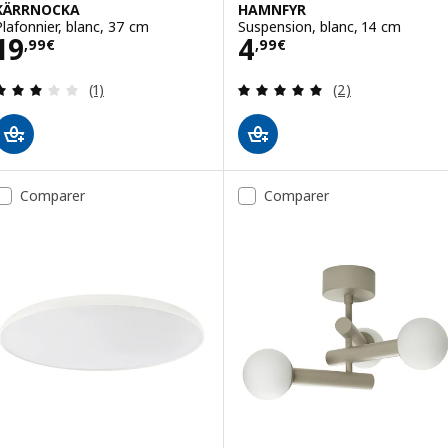
KÄRRNOCKA
HAMNFYR
Plafonnier, blanc, 37 cm
Suspension, blanc, 14 cm
Prix 19,99€
Prix 4,99€
19
4
,
99
€
,
99
€
Révision: 3 hors de 5 étoiles. Nombre total de c
Révision: 5 hors
(1)
(2)
Comparer
Comparer