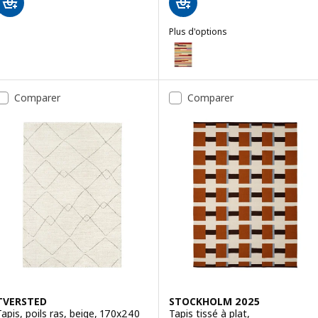
Plus d'options
BRÖNDEN
Option : BRÖNDEN, Tapis, poils 
Option : BRÖNDEN, Tapis, poils 
Comparer
Comparer
Option : BRÖNDEN, Tapis, poils 
TVERSTED
STOCKHOLM 2025
Tapis, poils ras, beige, 170x240
Tapis tissé à plat,