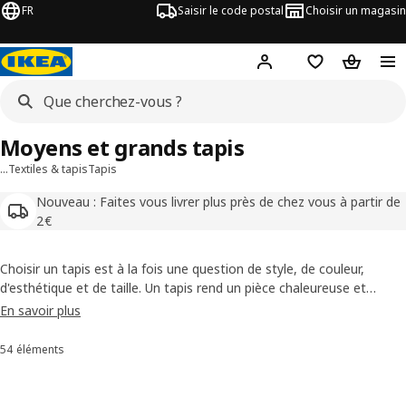
FR
Saisir le code postal
Choisir un magasin
Mon compte
Favoris
Panier
Moyens et grands tapis
…
Textiles & tapis
Tapis
Nouveau : Faites vous livrer plus près de chez vous à partir de
2€
Choisir un tapis est à la fois une question de style, de couleur,
d'esthétique et de taille. Un tapis rend un pièce chaleureuse et
accueillante tout en apportant une touche de confort pour vos
En savoir plus
pieds et une atténuation du bruit pour une pièce encore plus
agréable.
54 éléments
Trier et filtrer