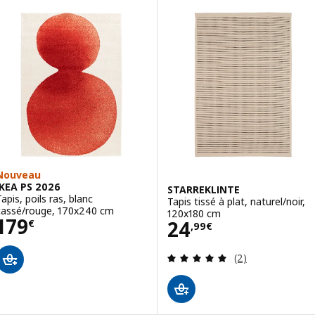
Option : TIDTABELL, Tapis tissé 
Option : TIDTABELL, Tapis tissé 
Option : TIDTABELL, Tapis tissé 
Nouveau
IKEA PS 2026
STARREKLINTE
apis, poils ras, blanc
Tapis tissé à plat, naturel/noir,
cassé/rouge, 170x240 cm
120x180 cm
Prix 179€
179
Prix 24,99€
24
€
,
99
€
Révision: 5 hors
(2)