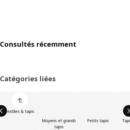
Consultés récemment
Catégories liées
Ignorer la liste des catégories de produits
Textiles & tapis
Moyens et grands
Petits tapis
Tapi
tapis