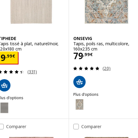
TIPHEDE
ONSEVIG
apis tissé à plat, naturel/noir,
Tapis, poils ras, multicolore,
120x180 cm
160x235 cm
Prix 79,99€
79
Prix 9,99€
,
99
€
9
,
99
€
Révision: 4.9 ho
(20)
Révision: 4.4 hors de 5 étoiles. Nombre total de
(331)
Plus d'options
lus d'options
ONSEVIG
Option : ONSEVIG, Tapis, poils r
IPHEDE
ption : TIPHEDE, Tapis tissé à plat, noir/naturel, 155x220 cm
Comparer
Comparer