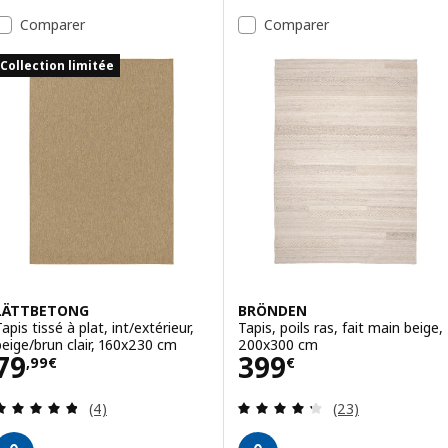
Comparer
Comparer
Collection limitée
LÄTTBETONG
BRÖNDEN
apis tissé à plat, int/extérieur,
Tapis, poils ras, fait main beige,
beige/brun clair, 160x230 cm
200x300 cm
Prix 79,99€
Prix 399€
79
399
,
99
€
€
Révision: 4.8 hors de 5 étoiles. Nombre total de 
Révision: 4.3 ho
(4)
(23)