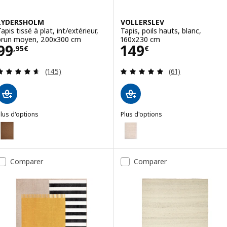
LYDERSHOLM
VOLLERSLEV
apis tissé à plat, int/extérieur,
Tapis, poils hauts, blanc,
brun moyen, 200x300 cm
160x230 cm
Prix 99,95€
Prix 149€
99
149
,
95
€
€
Révision: 4.6 hors de 5 étoiles. Nombre total de 
Révision: 4.8 ho
(145)
(61)
lus d'options
Plus d'options
LYDERSHOLM
VOLLERSLEV
ption : LYDERSHOLM, Tapis tissé à plat, int/extérieur, brun moyen,
Option : VOLLERSLEV, Tapis, poi
Option : VOLLERSLEV, Tapis, poi
Comparer
Comparer
Option : VOLLERSLEV, Tapis, poi