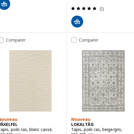
Révision: 5 hors
(1)
Comparer
Comparer
Nouveau
Nouveau
VÄXELFEL
LOKALTÅG
Tapis, poils ras, blanc cassé,
Tapis, poils ras, beige/gris,