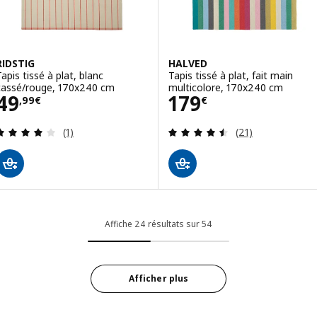
RIDSTIG
HALVED
Tapis tissé à plat, blanc
Tapis tissé à plat, fait main
cassé/rouge, 170x240 cm
multicolore, 170x240 cm
Prix 49,99€
Prix 179€
49
179
,
99
€
€
Révision: 4 hors de 5 étoiles. Nombre total de c
Révision: 4.5 ho
(1)
(21)
Affiche 24 résultats sur 54
Afficher plus