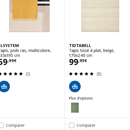
ELSYSTEM
TIDTABELL
Tapis, poils ras, multicolore,
Tapis tissé à plat, beige,
133x195 cm
170x240 cm
Prix 59,99€
Prix 99,95€
59
99
,
99
€
,
95
€
Révision: 5 hors de 5 étoiles. Nombre total de c
Révision: 4.9 ho
(1)
(9)
Plus d'options
TIDTABELL
Option : TIDTABELL, Tapis tissé
Option : TIDTABELL, Tapis tissé 
Comparer
Comparer
Option : TIDTABELL, Tapis tissé 