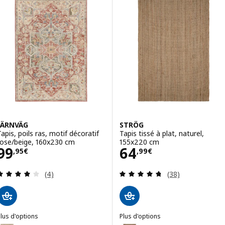
JÄRNVÄG
STRÖG
Tapis, poils ras, motif décoratif
Tapis tissé à plat, naturel,
rose/beige, 160x230 cm
155x220 cm
Prix 99,95€
Prix 64,99€
99
64
,
95
€
,
99
€
Révision: 4 hors de 5 étoiles. Nombre total de c
Révision: 4.7 ho
(4)
(38)
lus d'options
Plus d'options
JÄRNVÄG
STRÖG