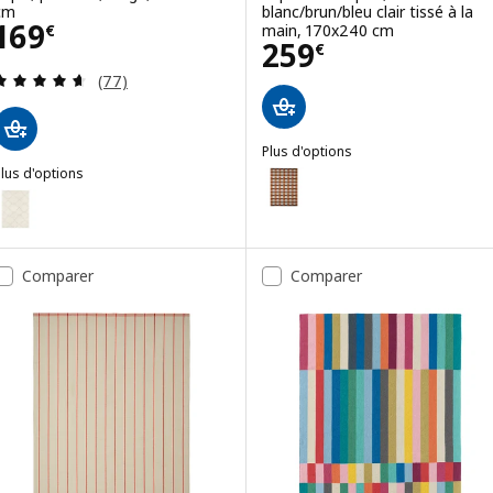
cm
blanc/brun/bleu clair tissé à la
Prix 169€
169
main, 170x240 cm
€
Prix 259€
259
€
Révision: 4.6 hors de 5 étoiles. Nombre total de 
(77)
Plus d'options
STOCKHOLM 2025
lus d'options
Option : STOCKHOLM 2025, Tapis 
TVERSTED
ption : TVERSTED, Tapis, poils ras, beige, 133x195 cm
Comparer
Comparer