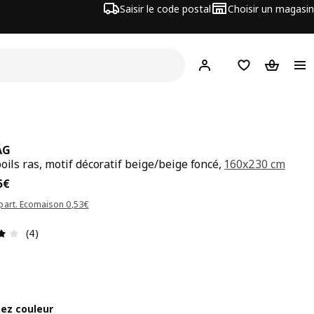
Saisir le code postal
Choisir un magasin
Mon compte
Favoris
Panier
ÄG
poils ras, motif décoratif beige/beige foncé,
160x230 cm
x 99,95€
5
€
part. Ecomaison 0,53€
Avis: 4 sur 5 étoiles Nombre total d'avis: 4
(4)
sez couleur