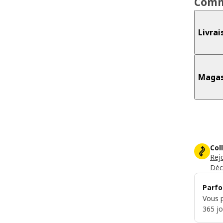
Comm
Livrai
Magas
Col
Rej
Déc
Parfo
Vous p
365 jo