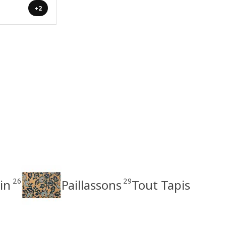
+2
26
29
in
Paillassons
Tout Tapis