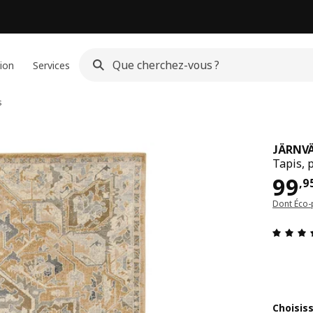
ion
Services
s
JÄRNV
Tapis, 
Pri
99
,
9
Dont Éco-
Choisis