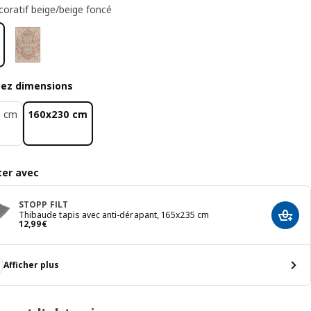
coratif beige/beige foncé
sez dimensions
5 cm
160x230 cm
er avec
STOPP FILT
Thibaude tapis avec anti-dérapant, 165x235 cm
Ajout
Prix 12,99€
12
,
99
€
Afficher plus