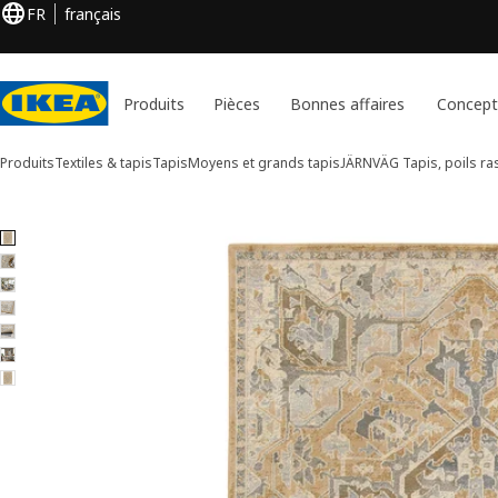
FR
français
Produits
Pièces
Bonnes affaires
Concept
Produits
Textiles & tapis
Tapis
Moyens et grands tapis
JÄRNVÄG
Tapis, poils ra
7 images de JÄRNVÄG
er les images