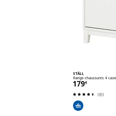
STÄLL
Range-chaussures 4 casie
Prix 179€
179
€
Révision: 
(41)