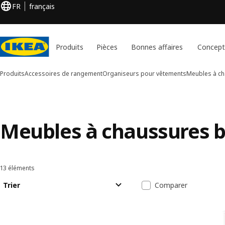
FR
français
Produits
Pièces
Bonnes affaires
Concept
Produits
Accessoires de rangement
Organiseurs pour vêtements
Meubles à c
Meubles à chaussures b
13 éléments
Trier et filtrer
Passer aux résultats
Liste des résul
Trier
Comparer