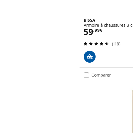
BISSA
Armoire à chaussures 3 c
Prix 59,99€
59
,
99
€
Révision: 
(118)
Comparer