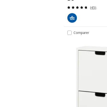
Révision: 
(45)
Comparer