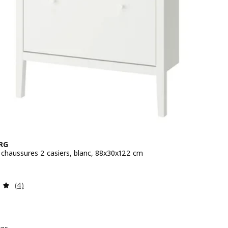
RG
 chaussures 2 casiers, blanc, 88x30x122 cm
 159€
Révision: 5 hors de 5 étoiles. Nombre total de commentai
(4)