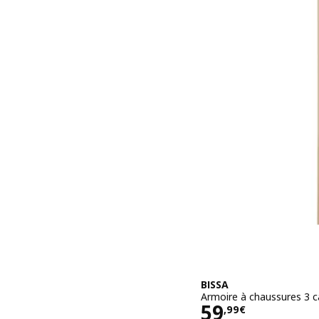
BISSA
Armoire à chaussures 3 c
Prix 59,99€
59
,
99
€