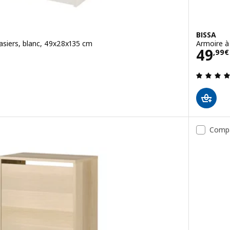
BISSA
asiers, blanc, 49x28x135 cm
Armoire à
Prix
49
,
99
€
4.6 hors de 5 étoiles. Nombre total de commentaires:
Comp