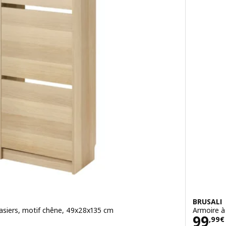
BRUSALI
asiers, motif chêne, 49x28x135 cm
Armoire à
Prix
99
,
99
€