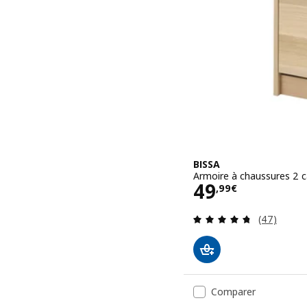
BISSA
Armoire à chaussures 2 c
Prix 49,99€
49
,
99
€
Révision: 
(47)
Comparer