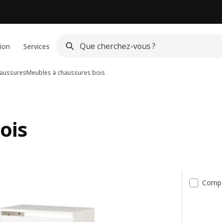
ion
Services
haussures
Meubles à chaussures bois
ois
tats
Comp