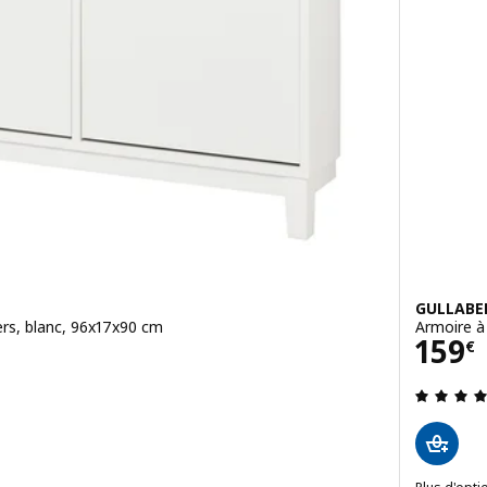
GULLABE
rs, blanc, 96x17x90 cm
Armoire à
Prix
159
€
4.5 hors de 5 étoiles. Nombre total de commentaires: