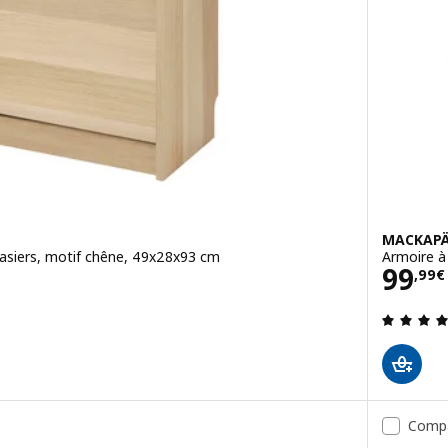
MACKAP
asiers, motif chêne, 49x28x93 cm
Armoire à
Prix
99
,
99
€
4.7 hors de 5 étoiles. Nombre total de commentaires:
Comp