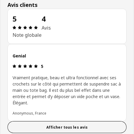
Avis clients
5
4
Avis: 5 sur 5 étoiles Nombre total d'avis: 4
Avis
Note globale
Genial
Avis: 5 sur 5 étoiles
5
Vraiment pratique, beau et ultra fonctionnel avec ses
crochets sur le côté qui permettent de suspendre sac à
main ou tote bag. Il est du plus bel effet dans une
entrée et permet d’y déposer un vide poche et un vase.
Élégant.
Anonymous, France
Afficher tous les avis