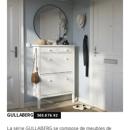
GULLABERG
505.876.92
La série GULLABERG se compose de meubles de