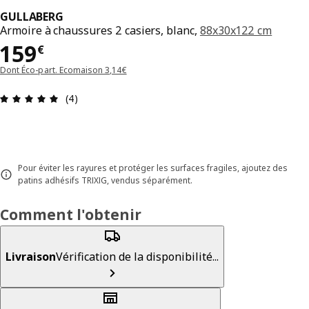
GULLABERG
Armoire à chaussures 2 casiers, blanc,
88x30x122 cm
Prix 159€
159
€
Dont Éco-part. Ecomaison 3,14€
Avis: 5 sur 5 étoiles Nombre total d'avis: 4
(4)
Pour éviter les rayures et protéger les surfaces fragiles, ajoutez des
patins adhésifs TRIXIG, vendus séparément.
Comment l'obtenir
Livraison
Vérification de la disponibilité...