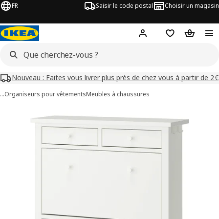
FR
Saisir le code postal
Choisir un magasin
Mon compte
Favoris
Panier
Nouveau : Faites vous livrer plus près de chez vous à partir de 2€
…
Organiseurs pour vêtements
Meubles à chaussures
images de GULLABERG
les images