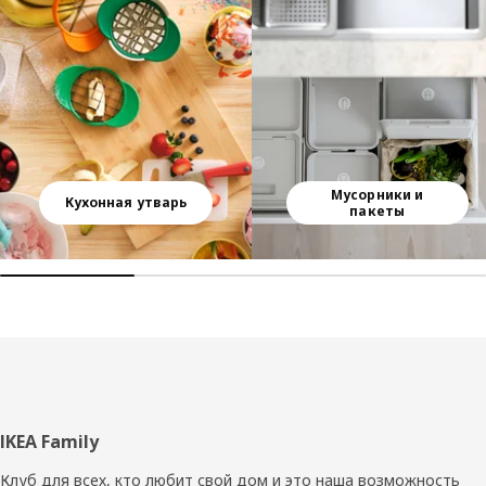
Мусорники и
Кухонная утварь
пакеты
Нижний
IKEA Family
колонтитул
Клуб для всех, кто любит свой дом и это наша возможность