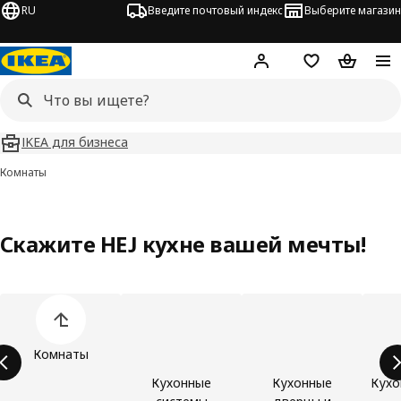
RU
Введите почтовый индекс
Выберите магазин
Hej!
Войти
Список покупо
Корзина 
IKEA для бизнеса
Комнаты
Скажите HEJ кухне вашей мечты!
Пропустить список категорий товаров
Комнаты
Кухонные
Кухонные
Кухо