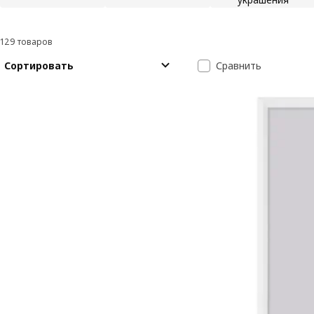
129 товаров
Фильтровать и сортировать
Перейти к результатам
Список резуль
Сортировать
Сравнить