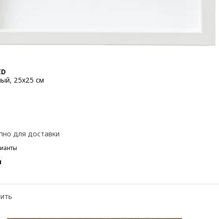
ED
лый, 25x25 см
 5,99€
пно для доставки
рианты
м
нить