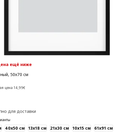
цена ещё ниже
рный, 50x70 см
 12,99€
Предыдущая цена 14,99€
ая цена
14
,
99
€
пно для доставки
рианты
м
40x50 см
13x18 см
21x30 см
10x15 см
61x91 см