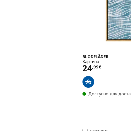
BLODFLÄDER
Картина
Цена 24,99
24
,
99
€
Доступно для доста