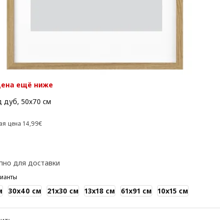
цена ещё ниже
д дуб, 50x70 см
 12,99€
Предыдущая цена 14,99€
ая цена
14
,
99
€
пно для доставки
рианты
м
30x40 см
21x30 см
13x18 см
61x91 см
10x15 см