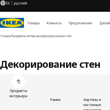
EE
русский
Товары
Комнаты
Предложения
Дизай
Товары
Предметы интерьера
Декорирование стен
Декорирование стен
Пропустить список категорий товаров
Предметы
интерьера
Рамки
Картины и
настенные
украшения