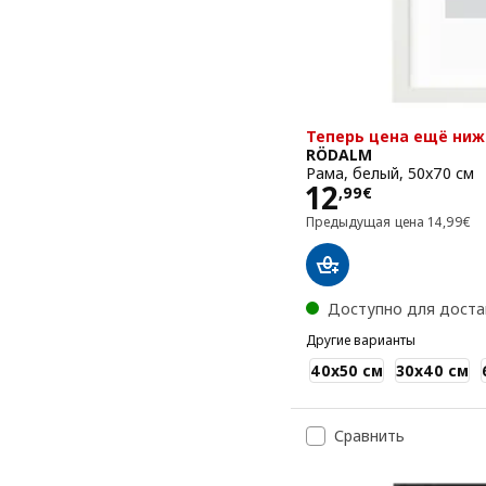
Теперь цена ещё ниж
RÖDALM
Рама, белый, 50x70 см
Цена 12,99€
12
,
99
€
Предыду
Предыдущая цена
14
,
99
€
Доступно для доста
Другие варианты
RÖDALM
40x50 см
30x40 см
Сравнить