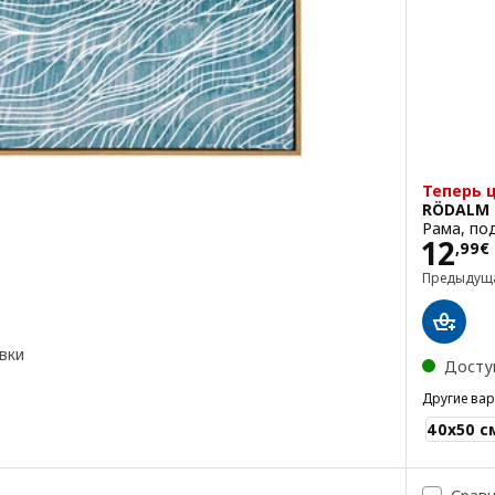
Теперь 
RÖDALM
Рама, по
Цена
12
€
,
99
€
Предыдущ
вки
Досту
Другие ва
RÖDALM
40x50 с