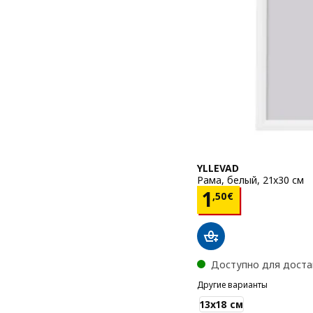
YLLEVAD
Рама, белый, 21x30 см
Цена 1,50€
1
,
50
€
Доступно для доста
Другие варианты
YLLEVAD
13x18 см