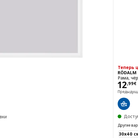
Теперь 
RÖDALM
Рама, чё
Цена
12
,
99
€
Предыдущ
Досту
вки
Другие ва
RÖDALM
30x40 с