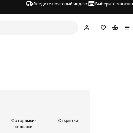
Введите почтовый индекс
Выберите магазин
Hej!
Войти
Список покупо
Корзина 
Фоторамки-
Открытки
коллажи