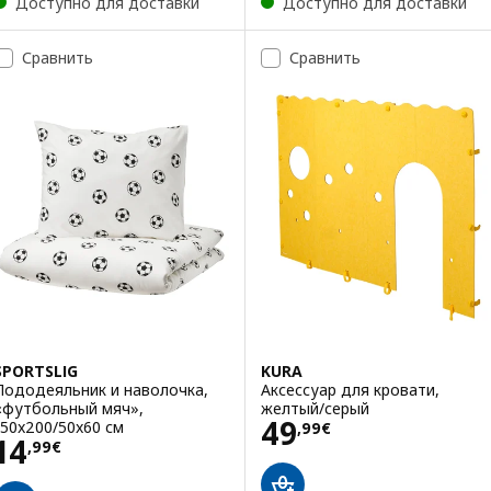
Доступно для доставки
Доступно для доставки
Сравнить
Сравнить
SPORTSLIG
KURA
Пододеяльник и наволочка,
Аксессуар для кровати,
«футбольный мяч»,
желтый/серый
Цена 49,99€
49
150x200/50x60 см
,
99
€
Цена 14,99€
14
,
99
€