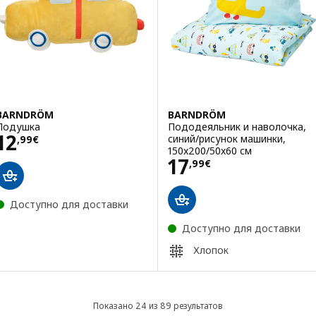
BARNDRÖM
BARNDRÖM
Подушка
Пододеяльник и наволочка,
Цена 12,99€
12
синий/рисунок машинки,
,
99
€
150x200/50x60 см
Цена 17,99€
17
,
99
€
Доступно для доставки
Доступно для доставки
Хлопок
Показано 24 из 89 результатов