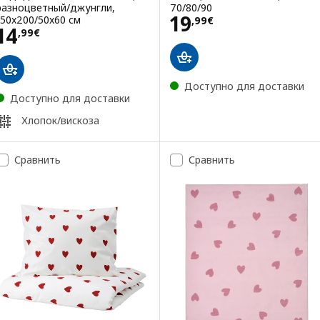
разноцветный/джунгли,
70/80/90
Цена 19,99€
19
150x200/50x60 см
,
99
€
Цена 14,99€
14
,
99
€
Доступно для доставки
Доступно для доставки
Хлопок/вискоза
Сравнить
Сравнить