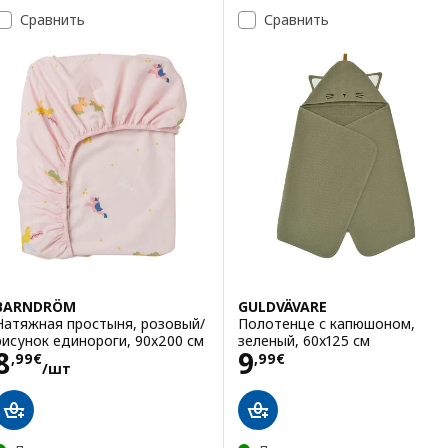
Сравнить
Сравнить
BARNDRÖM
GULDVÄVARE
Натяжная простыня, розовый/
Полотенце с капюшоном,
рисунок единороги, 90x200 см
зеленый, 60x125 см
Цена 8,99€/шт
Цена 9,99€
8
9
,
99
€
,
99
€
/шт