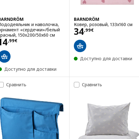
BARNDRÖM
BARNDRÖM
Пододеяльник и наволочка,
Ковер, розовый, 133x160 см
Цена 34,99€
34
орнамент «сердечки»/белый
,
99
€
красный, 150x200/50x60 см
Цена 14,99€
14
,
99
€
Доступно для доставки
Доступно для доставки
Сравнить
Сравнить