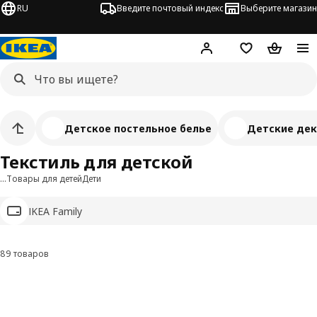
RU
Введите почтовый индекс
Выберите магазин
Hej!
Войти
Список покупо
Корзина 
Детское постельное белье
Детские дек
Текстиль для детской
…
Товары для детей
Дети
IKEA Family
89 товаров
Фильтровать и сортировать