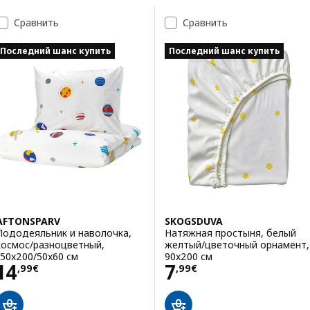
Перейти к результатам
Список результатов поиска
Сравнить
Сравнить
Последний шанс купить
Последний шанс купить
AFTONSPARV
SKOGSDUVA
Пододеяльник и наволочка,
Натяжная простыня, белый
космос/разноцветный,
желтый/цветочный орнамент,
150x200/50x60 см
90x200 см
Цена 14,99€
Цена 7,99€
14
7
,
99
€
,
99
€