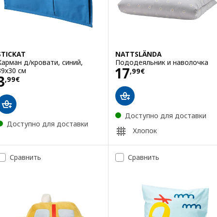
STICKAT
NATTSLÄNDA
Карман д/кровати, синий,
Пододеяльник и наволочка
Цена 17,99€
17
39x30 см
,
99
€
Цена 3,99€
3
,
99
€
Доступно для доставки
Доступно для доставки
Хлопок
Сравнить
Сравнить