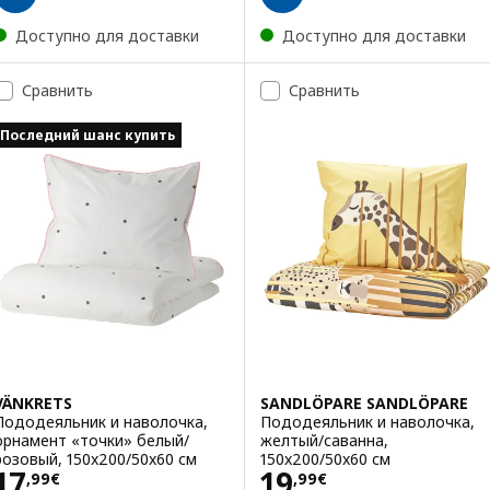
Доступно для доставки
Доступно для доставки
Сравнить
Сравнить
Последний шанс купить
VÄNKRETS
SANDLÖPARE SANDLÖPARE
Пододеяльник и наволочка,
Пододеяльник и наволочка,
орнамент «точки» белый/
желтый/саванна,
розовый, 150x200/50x60 см
150x200/50x60 см
Цена 17,99€
Цена 19,99€
17
19
,
99
€
,
99
€