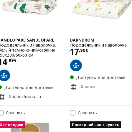
SANDLÖPARE SANDLÖPARE
BARNDRÖM
Пододеяльник и наволочка,
Пододеяльник и наволочка
Цена 17,99€
17
белый темно-синий/саванна,
,
99
€
150x200/50x60 см
Цена 14,99€
14
,
99
€
Доступно для доставки
Хлопок
Доступно для доставки
Хлопок/вискоза
Сравнить
Сравнить
Хит продаж
Последний шанс купить