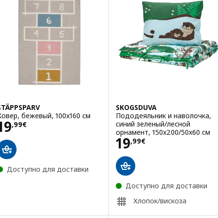
STÄPPSPARV
SKOGSDUVA
Ковер, бежевый, 100x160 см
Пододеяльник и наволочка,
Цена 19,99€
19
синий зеленый/лесной
,
99
€
орнамент, 150x200/50x60 см
Цена 19,99€
19
,
99
€
Доступно для доставки
Доступно для доставки
Хлопок/вискоза