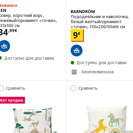
Новинка
LEN
BARNDRÖM
Ковер, короткий ворс,
Пододеяльник и наволочка,
бежевый/орнамент «точки»,
белый желтый/орнамент
133x160 см
«точки», 150x200/50x60 см
Цена 34,99€
34
,
99
€
Цена 9€
9
€
Доступно для доставки
Доступно для доставки
Хлопок/вискоза
Сравнить
Сравнить
Хит продаж