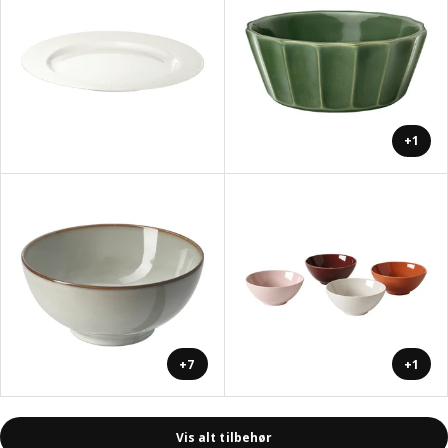
+1
+7
+1
Vis alt tilbehør