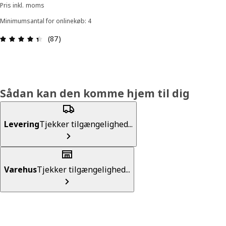
Pris inkl. moms
Minimumsantal for onlinekøb: 4
Anmeldelse: 4.4 Ud af 5 Stjerner. Anmeldelser i a
(87)
Sådan kan den komme hjem til dig
Levering
Tjekker tilgængelighed...
Varehus
Tjekker tilgængelighed...