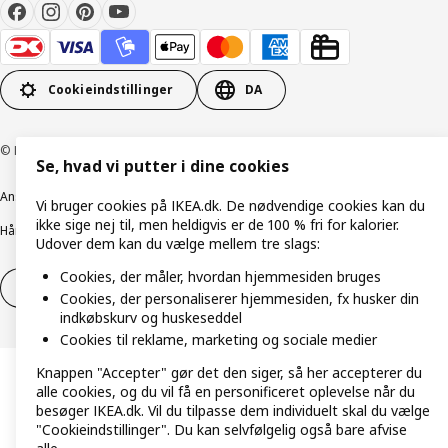
Cookieindstillinger
DA
© Inter IKEA Systems B.V. 1999-2026
Se, hvad vi putter i dine cookies
Ansvarlig rapportering
Cookiepolitik
Digital tilgængelighed
Vi bruger cookies på IKEA.dk. De nødvendige cookies kan du
ikke sige nej til, men heldigvis er de 100 % fri for kalorier.
Håndtering af persondata
Salgs- og leveringsbetingelser
Udover dem kan du vælge mellem tre slags:
Cookies, der måler, hvordan hjemmesiden bruges
Fortryd dit køb
Fortryd dit køb af service
Cookies, der personaliserer hjemmesiden, fx husker din
indkøbskurv og huskeseddel
Cookies til reklame, marketing og sociale medier
Knappen "Accepter" gør det den siger, så her accepterer du
alle cookies, og du vil få en personificeret oplevelse når du
besøger IKEA.dk. Vil du tilpasse dem individuelt skal du vælge
"Cookieindstillinger". Du kan selvfølgelig også bare afvise