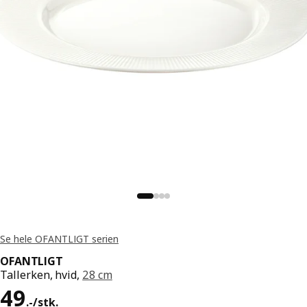
Se hele OFANTLIGT serien
OFANTLIGT
Tallerken, hvid,
28 cm
Pris 49.-/stk.
49
.
-
/stk.