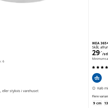
IKEA 365
Skål, afru
Pris 
29
.-
/st
Minimumsan
: 6
 ud af 5 Stjerner. Anmeldelser i alt:
Køb mi
eller stykvis i varehuset
Flere varian
IKEA 365+
9 cm
1