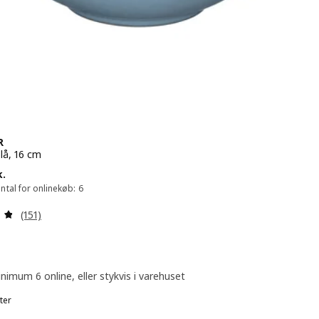
R
blå, 16 cm
19.-/stk.
k.
tal for onlinekøb: 6
Anmeld: 4.8 ud af 5 Stjerner. Anmeldelser i alt:
(151)
nimum 6 online, eller stykvis i varehuset
ter
FÄRGKLAR, Skål, lilla, 16 cm