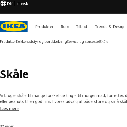
DK
dansk
Produkter
Rum
Tilbud
Trends & Design
Produkter
Køkkenudstyr og borddækning
Service og spisestel
Skåle
Skåle
Vi bruger skåle til mange forskellige ting – til morgenmad, forretter, d
eller peanuts til en god film. I vores udvalg af både store og små skål
opfylder netop dit behov. Du finder både skåle af glas, porcelæn og 
Læs mere
32 varer