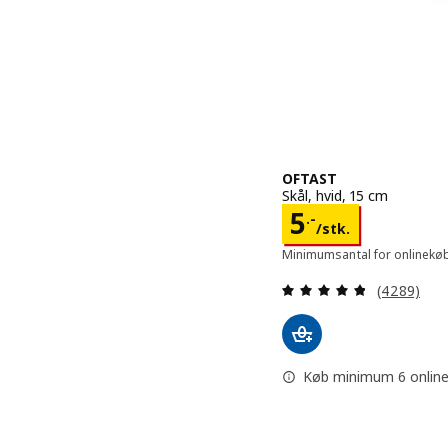
OFTAST
Skål, hvid, 15 cm
Pris 5.-/stk.
5
.-
/stk.
Minimumsantal for onlinekøb
Anmeld: 4.8
(4289)
Køb minimum 6 online, 