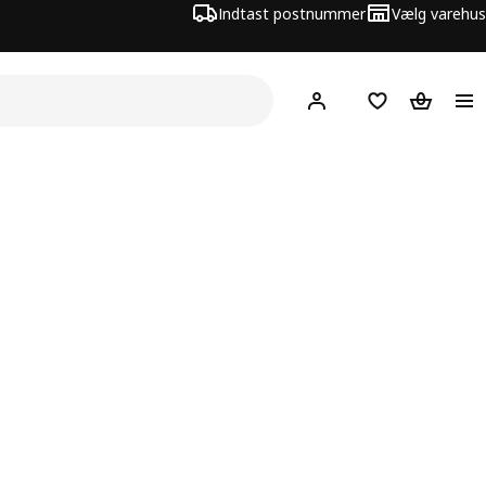
Indtast postnummer
Vælg varehus
Hej!
Log ind her
Huskeliste
Kurv