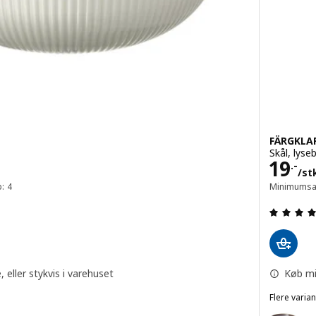
FÄRGKLA
Skål, lyse
.
Pris 
19
.-
/st
: 4
Minimumsan
 ud af 5 Stjerner. Anmeldelser i alt:
eller stykvis i varehuset
Køb mi
Flere varian
FÄRGKLAR
Mulighed: 