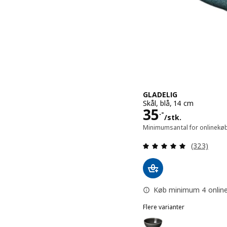
GLADELIG
Skål, blå, 14 cm
Pris 35.-/stk
35
.-
/stk.
Minimumsantal for onlinekøb
Anmeld: 4.9
(323)
Køb minimum 4 online, 
Flere varianter
GLADELIG
Mulighed: GLADELIG, Skå