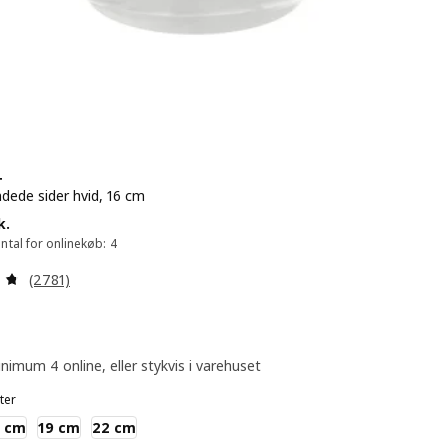
+
ndede sider hvid, 16 cm
29.-/stk.
k.
tal for onlinekøb: 4
Anmeld: 4.7 ud af 5 Stjerner. Anmeldelser i alt:
(2781)
nimum 4 online, eller stykvis i varehuset
ter
3 cm
19 cm
22 cm