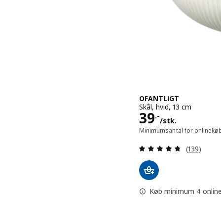
OFANTLIGT
Skål, hvid, 13 cm
Pris 39.-/stk
39
.-
/stk.
Minimumsantal for onlinekøb
Anmeld: 4.7
(139)
Køb minimum 4 online, 