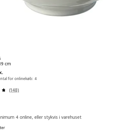
G
 19 cm
55.-/stk.
k.
tal for onlinekøb: 4
Anmeld: 4.7 ud af 5 Stjerner. Anmeldelser i alt:
(148)
nimum 4 online, eller stykvis i varehuset
ter
GLADELIG, Skål, blå, 19 cm