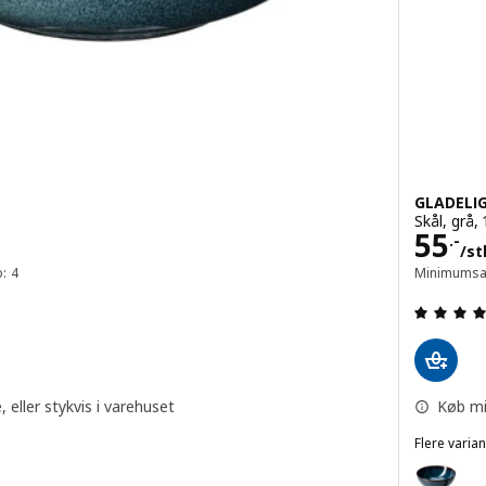
GLADELI
Skål, grå,
.
Pris 
55
.-
/st
: 4
Minimumsan
 ud af 5 Stjerner. Anmeldelser i alt:
eller stykvis i varehuset
Køb mi
Flere varian
GLADELIG
l, mørkegrå, 14 cm
Mulighed: 