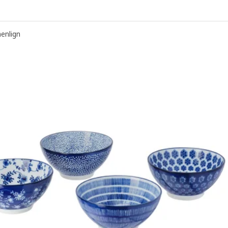
 FÄRGKLAR, Skål, lyserød, 16 cm
nlign