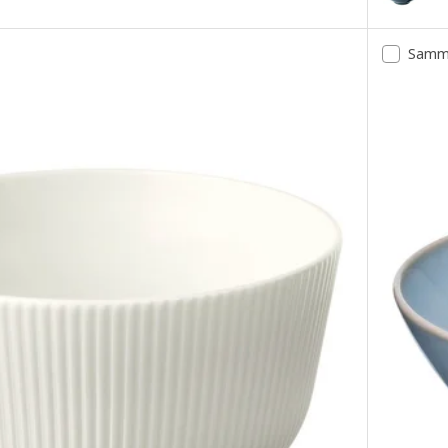
, grå, 14 cm
Samme