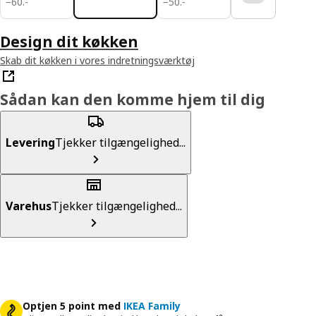
−
60
.
-
−
50
.
-
Design dit køkken
Skab dit køkken i vores indretningsværktøj
Sådan kan den komme hjem til dig
Levering
Tjekker tilgængelighed...
Varehus
Tjekker tilgængelighed...
Optjen 5 point med
IKEA Family