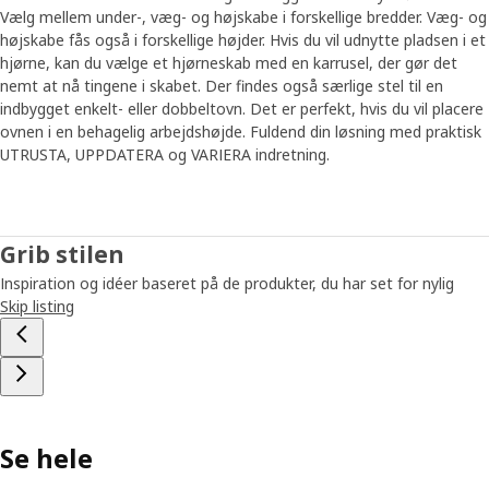
ikke færdigt og afsluttet,” siger Klas-Ola. “Forestillingerne om,
Vælg mellem under-, væg- og højskabe i forskellige bredder. Væg- og
hvad et drømmekøkken skal kunne, udvikler sig hele tiden. Og for
højskabe fås også i forskellige højder. Hvis du vil udnytte pladsen i et
at opfylde fremtidens behov, bliver METOD også ved med at
hjørne, kan du vælge et hjørneskab med en karrusel, der gør det
udvikle sig.”
nemt at nå tingene i skabet. Der findes også særlige stel til en
indbygget enkelt- eller dobbeltovn. Det er perfekt, hvis du vil placere
ovnen i en behagelig arbejdshøjde. Fuldend din løsning med praktisk
UTRUSTA, UPPDATERA og VARIERA indretning.
Grib stilen
Inspiration og idéer baseret på de produkter, du har set for nylig
Skip listing
Se hele