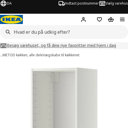
DA
Indtast postnummer
Vælg varehus
Hej!
Log ind her
Huskeliste
Kurv
Besøg varehuset, og få dine nye favoritter med hjem i dag
…
METOD køkken, alle dele
Vægskabe til køkkenet
illeder af METOD
lleder over