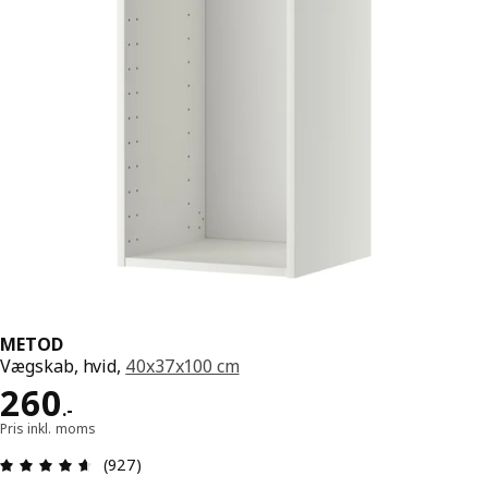
METOD
Vægskab, hvid,
40x37x100 cm
Pris 260.-
260
.
-
Pris inkl. moms
Anmeldelse: 4.6 Ud af 5 Stjerner. Anmeldelser i a
(927)