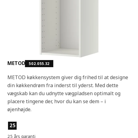
METOD
502.055.32
METOD køkkensystem giver dig frihed til at designe
din køkkendrøm fra inderst til yderst. Med dette
vægskab kan du udnytte vægpladsen optimalt og
placere tingene der, hvor du kan se dem – i
øjenhøjde.
Produktfunktioner
25
25 års garanti