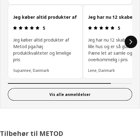
Spring kundeanmeldelser over
Jeg køber altid produkter af
Jeg har nu 12 skabe
Anmeldelse: 5 Ud af 5 Stjerner.
Anmeldelse: 
5
5
Jeg køber altid produkter af
Jeg har nu 12 skabe rundt
Metod pga.høj
lille hus og er så glad fo
produktkvaliteter og limelige
Pæne let at samle og
pris
overkommelig i pris
Supannee, Danmark
Lene, Danmark
Vis alle anmeldelser
Tilbehør til METOD