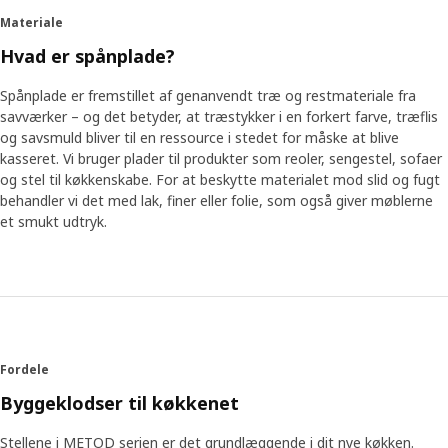
åbent rum, som der er mennesker, der har et lille rum, der ikke
Materiale
kan ændres ret meget.”
Hvad er spånplade?
Fra research til resultat
Spånplade er fremstillet af genanvendt træ og restmateriale fra
Et element blev det allervigtigste. “Vi blev klar over, at vi havde
savværker – og det betyder, at træstykker i en forkert farve, træflis
brug for et køkkensystem, der skulle kunne tilpasses rum i
og savsmuld bliver til en ressource i stedet for måske at blive
forskellige størrelser på en hidtil uset måde,” siger Klas-Ola.
kasseret. Vi bruger plader til produkter som reoler, sengestel, sofaer
“Derfor designede vi skabe, der kunne passe ind næsten overalt.”
og stel til køkkenskabe. For at beskytte materialet mod slid og fugt
Forskellige størrelser kan kombineres, så de udnytter pladsen i
behandler vi det med lak, finer eller folie, som også giver møblerne
rummet optimalt og også passer sammen – uden at resultatet
et smukt udtryk.
ser underligt ud. Den praktiske plads indvendigt kan gøres
personlig, så den matcher dit behov og dine aktiviteter i
køkkenet.
Klar til fremtiden
Et køkken, der kan tilpasses, passer bedre til din madlavningsstil,
Fordele
både nu og i fremtiden. Uanset om du drømmer om at få et
mere professionelt køkken, eller du begynder at bruge dit køkken
Byggeklodser til køkkenet
til flere aktiviteter, er det vores største ønske, at METOD
hjælper dig med at gøre det. “Men arbejdet med METOD er slet
Stellene i METOD serien er det grundlæggende i dit nye køkken.