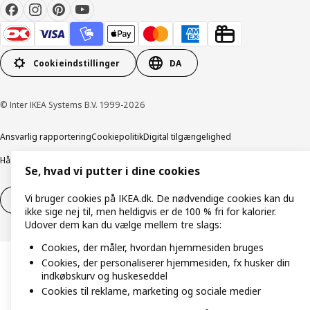
Cookieindstillinger
DA
© Inter IKEA Systems B.V. 1999-2026
Ansvarlig rapportering
Cookiepolitik
Digital tilgængelighed
Håndtering af persondata
Salgs- og leveringsbetingelser
Se, hvad vi putter i dine cookies
Vi bruger cookies på IKEA.dk. De nødvendige cookies kan du
Fortryd dit køb
Fortryd dit køb af service
ikke sige nej til, men heldigvis er de 100 % fri for kalorier.
Udover dem kan du vælge mellem tre slags:
Cookies, der måler, hvordan hjemmesiden bruges
Cookies, der personaliserer hjemmesiden, fx husker din
indkøbskurv og huskeseddel
Cookies til reklame, marketing og sociale medier