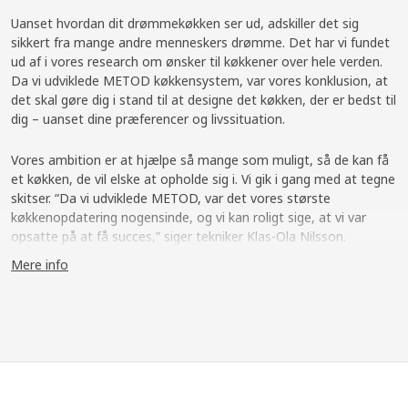
Uanset hvordan dit drømmekøkken ser ud, adskiller det sig
sikkert fra mange andre menneskers drømme. Det har vi fundet
ud af i vores research om ønsker til køkkener over hele verden.
Da vi udviklede METOD køkkensystem, var vores konklusion, at
det skal gøre dig i stand til at designe det køkken, der er bedst til
dig – uanset dine præferencer og livssituation.
Vores ambition er at hjælpe så mange som muligt, så de kan få
et køkken, de vil elske at opholde sig i. Vi gik i gang med at tegne
skitser. “Da vi udviklede METOD, var det vores største
køkkenopdatering nogensinde, og vi kan roligt sige, at vi var
opsatte på at få succes,” siger tekniker Klas-Ola Nilsson.
Mere info
Research fra hele verden
Så hvordan ser menneskers drømmekøkken ud? Vi undersøgte
tusindvis af mennesker, besøgte hundredvis af hjem og
arbejdede med eksperter fra fødevareindustrien. “Vi fandt ud af,
at hvis der er én ting, køkkener rundt omkring i verden har til
fælles, så er det, at de er forskellige,” siger Klas-Ola. “Der er lige
så mange mennesker, der drømmer om at have et køkken i et