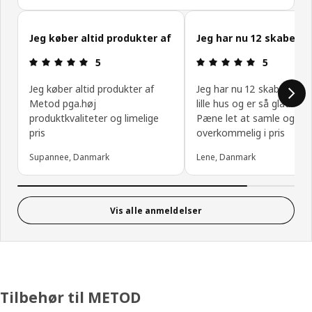
Spring kundeanmeldelser over
Jeg køber altid produkter af
Jeg har nu 12 skabe
Anmeldelse: 5 Ud af 5 Stjerner.
Anmeldelse: 
5
5
Jeg køber altid produkter af
Jeg har nu 12 skabe rundt
Metod pga.høj
lille hus og er så glad fo
produktkvaliteter og limelige
Pæne let at samle og
pris
overkommelig i pris
Supannee, Danmark
Lene, Danmark
Vis alle anmeldelser
Tilbehør til METOD