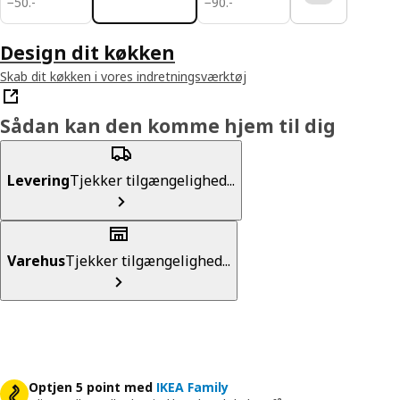
−
50
.
-
−
90
.
-
Design dit køkken
Skab dit køkken i vores indretningsværktøj
Sådan kan den komme hjem til dig
Levering
Tjekker tilgængelighed...
Varehus
Tjekker tilgængelighed...
Optjen 5 point med
IKEA Family