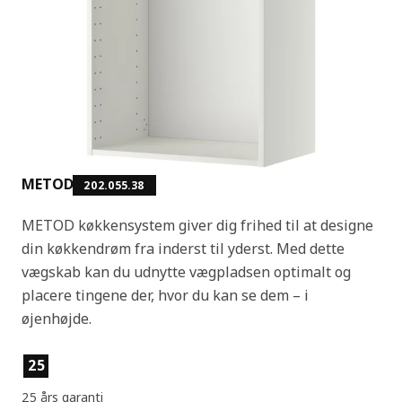
METOD
202.055.38
METOD køkkensystem giver dig frihed til at designe
din køkkendrøm fra inderst til yderst. Med dette
vægskab kan du udnytte vægpladsen optimalt og
placere tingene der, hvor du kan se dem – i
øjenhøjde.
Produktfunktioner
25
25 års garanti