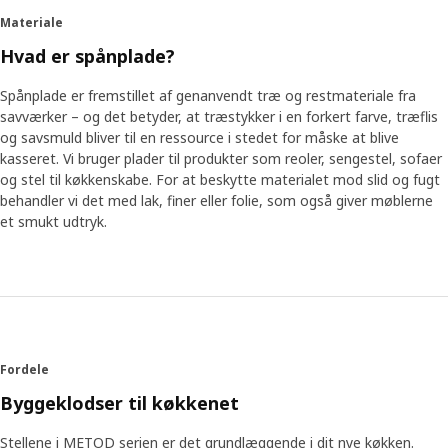
åbent rum, som der er mennesker, der har et lille rum, der ikke
Materiale
kan ændres ret meget.”
Hvad er spånplade?
Fra research til resultat
Spånplade er fremstillet af genanvendt træ og restmateriale fra
Et element blev det allervigtigste. “Vi blev klar over, at vi havde
savværker – og det betyder, at træstykker i en forkert farve, træflis
brug for et køkkensystem, der skulle kunne tilpasses rum i
og savsmuld bliver til en ressource i stedet for måske at blive
forskellige størrelser på en hidtil uset måde,” siger Klas-Ola.
kasseret. Vi bruger plader til produkter som reoler, sengestel, sofaer
“Derfor designede vi skabe, der kunne passe ind næsten overalt.”
og stel til køkkenskabe. For at beskytte materialet mod slid og fugt
Forskellige størrelser kan kombineres, så de udnytter pladsen i
behandler vi det med lak, finer eller folie, som også giver møblerne
rummet optimalt og også passer sammen – uden at resultatet
et smukt udtryk.
ser underligt ud. Den praktiske plads indvendigt kan gøres
personlig, så den matcher dit behov og dine aktiviteter i
køkkenet.
Klar til fremtiden
Et køkken, der kan tilpasses, passer bedre til din madlavningsstil,
Fordele
både nu og i fremtiden. Uanset om du drømmer om at få et
mere professionelt køkken, eller du begynder at bruge dit køkken
Byggeklodser til køkkenet
til flere aktiviteter, er det vores største ønske, at METOD
hjælper dig med at gøre det. “Men arbejdet med METOD er slet
Stellene i METOD serien er det grundlæggende i dit nye køkken.