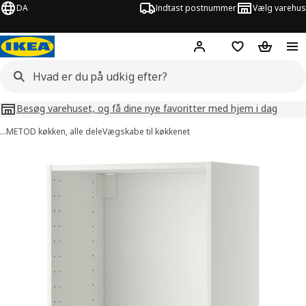
DA
Indtast postnummer
Vælg varehus
Hej!
Log ind her
Huskeliste
Kurv
Besøg varehuset, og få dine nye favoritter med hjem i dag
…
METOD køkken, alle dele
Vægskabe til køkkenet
illeder af METOD
lleder over