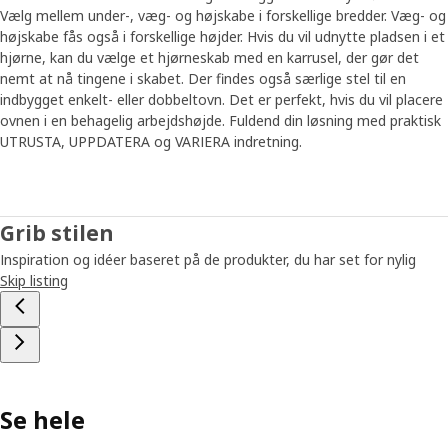
ikke færdigt og afsluttet,” siger Klas-Ola. “Forestillingerne om,
Vælg mellem under-, væg- og højskabe i forskellige bredder. Væg- og
hvad et drømmekøkken skal kunne, udvikler sig hele tiden. Og for
højskabe fås også i forskellige højder. Hvis du vil udnytte pladsen i et
at opfylde fremtidens behov, bliver METOD også ved med at
hjørne, kan du vælge et hjørneskab med en karrusel, der gør det
udvikle sig.”
nemt at nå tingene i skabet. Der findes også særlige stel til en
indbygget enkelt- eller dobbeltovn. Det er perfekt, hvis du vil placere
ovnen i en behagelig arbejdshøjde. Fuldend din løsning med praktisk
UTRUSTA, UPPDATERA og VARIERA indretning.
Grib stilen
Inspiration og idéer baseret på de produkter, du har set for nylig
Skip listing
Se hele