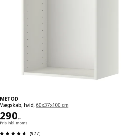
METOD
Vægskab, hvid,
60x37x100 cm
Pris 290.-
290
.
-
Pris inkl. moms
Anmeldelse: 4.6 Ud af 5 Stjerner. Anmeldelser i a
(927)