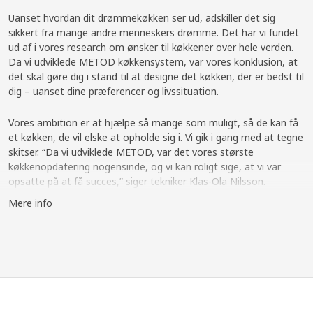
Uanset hvordan dit drømmekøkken ser ud, adskiller det sig
sikkert fra mange andre menneskers drømme. Det har vi fundet
ud af i vores research om ønsker til køkkener over hele verden.
Da vi udviklede METOD køkkensystem, var vores konklusion, at
det skal gøre dig i stand til at designe det køkken, der er bedst til
dig – uanset dine præferencer og livssituation.
Vores ambition er at hjælpe så mange som muligt, så de kan få
et køkken, de vil elske at opholde sig i. Vi gik i gang med at tegne
skitser. “Da vi udviklede METOD, var det vores største
køkkenopdatering nogensinde, og vi kan roligt sige, at vi var
opsatte på at få succes,” siger tekniker Klas-Ola Nilsson.
Mere info
Research fra hele verden
Så hvordan ser menneskers drømmekøkken ud? Vi undersøgte
tusindvis af mennesker, besøgte hundredvis af hjem og
arbejdede med eksperter fra fødevareindustrien. “Vi fandt ud af,
at hvis der er én ting, køkkener rundt omkring i verden har til
fælles, så er det, at de er forskellige,” siger Klas-Ola. “Der er lige
så mange mennesker, der drømmer om at have et køkken i et