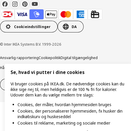
Cookieindstillinger
DA
© Inter IKEA Systems B.V. 1999-2026
Ansvarlig rapportering
Cookiepolitik
Digital tilgængelighed
Håndtering af persondata
Salgs- og leveringsbetingelser
Se, hvad vi putter i dine cookies
Vi bruger cookies på IKEA.dk. De nødvendige cookies kan du
Fortryd dit køb
Fortryd dit køb af service
ikke sige nej til, men heldigvis er de 100 % fri for kalorier.
Udover dem kan du vælge mellem tre slags:
Cookies, der måler, hvordan hjemmesiden bruges
Cookies, der personaliserer hjemmesiden, fx husker din
indkøbskurv og huskeseddel
Cookies til reklame, marketing og sociale medier