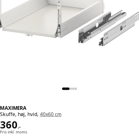
MAXIMERA
Skuffe, høj, hvid,
40x60 cm
Pris 360.-
360
.
-
Pris inkl. moms