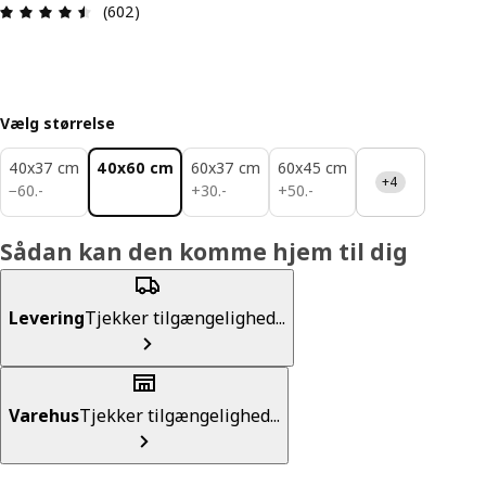
Anmeldelse: 4.5 Ud af 5 Stjerner. Anmeldelser i a
(602)
Vælg størrelse
40x37 cm
40x60 cm
60x37 cm
60x45 cm
+4
60.-
30.-
50.-
−
60
.
-
+
30
.
-
+
50
.
-
Sådan kan den komme hjem til dig
Levering
Tjekker tilgængelighed...
Varehus
Tjekker tilgængelighed...