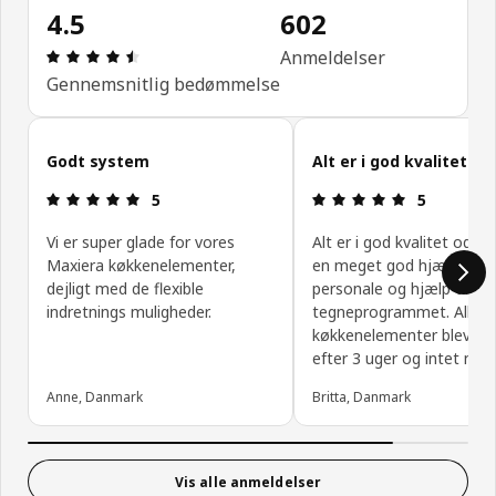
4.5
602
Anmeldelse: 4.5 Ud af 5 Stjerner. Anmeldelser i al
Anmeldelser
Gennemsnitlig bedømmelse
Spring kundeanmeldelser over
Godt system
Alt er i god kvalitet
Anmeldelse: 5 Ud af 5 Stjerner.
Anmeldelse: 
5
5
Vi er super glade for vores
Alt er i god kvalitet og de
Maxiera køkkenelementer,
en meget god hjælp hos 
dejligt med de flexible
personale og hjælp til
indretnings muligheder.
tegneprogrammet. Alle
køkkenelementer blev lev
efter 3 uger og intet man
Anne, Danmark
Britta, Danmark
Vis alle anmeldelser