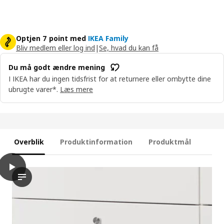
Optjen 7 point med
IKEA Family
Bliv medlem eller log ind
|
Se, hvad du kan få
Du må godt ændre mening
I IKEA har du ingen tidsfrist for at returnere eller ombytte dine
ubrugte varer*.
Læs mere
Overblik
Produktinformation
Produktmål
play
MAXIMERA Skuffe, høj, hvid, 40x60 cm
Videoen viser en demonstration af MAXIMERA-skuffen, der frem