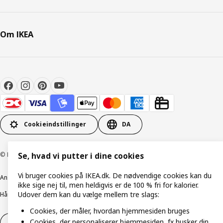
Om IKEA
Cookieindstillinger
DA
© Inter IKEA Systems B.V. 1999-2026
Se, hvad vi putter i dine cookies
Vi bruger cookies på IKEA.dk. De nødvendige cookies kan du
Ansvarlig rapportering
Cookiepolitik
Digital tilgængelighed
ikke sige nej til, men heldigvis er de 100 % fri for kalorier.
Udover dem kan du vælge mellem tre slags:
Håndtering af persondata
Salgs- og leveringsbetingelser
Cookies, der måler, hvordan hjemmesiden bruges
Cookies, der personaliserer hjemmesiden, fx husker din
Fortryd dit køb
Fortryd dit køb af service