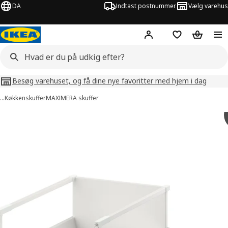
DA
Indtast postnummer
Vælg varehus
Hej!
Log ind her
Huskeliste
Kurv
Besøg varehuset, og få dine nye favoritter med hjem i dag
…
Køkkenskuffer
MAXIMERA skuffer
illeder af MAXIMERA
lleder over