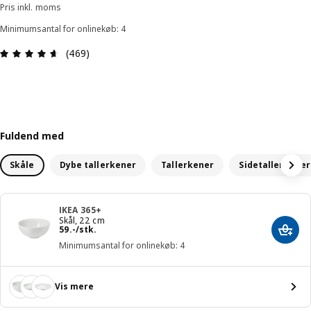
Pris inkl. moms
Minimumsantal for onlinekøb: 4
Anmeldelse: 4.6 Ud af 5 Stjerner. Anmeldelser i a
(469)
Fuldend med
Skåle
Dybe tallerkener
Tallerkener
Sidetallerkener
IKEA 365+
Skål, 22 cm
Pris 59.-/stk.
59
.
-
/stk.
Læg i
Minimumsantal for onlinekøb: 4
Vis mere