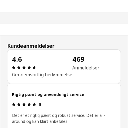
Kundeanmeldelser
4.6
469
Anmeldelse: 4.6 Ud af 5 Stjerner. Anmeldelser i al
Anmeldelser
Gennemsnitlig bedømmelse
Rigtig pænt og anvendeligt service
Anmeldelse: 5 Ud af 5 Stjerner.
5
Det er et rigtig pænt og robust service. Det er all-
around og kan klart anbefales