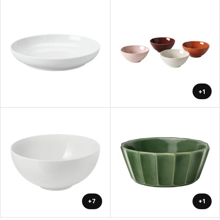
+1
+7
+1