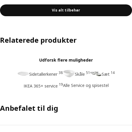
Vis alt tilbehør
Relaterede produkter
Udforsk flere muligheder
38
51
14
Sidetallerkener
Skåle
Sæt
19
Alle Service og spisestel
IKEA 365+ service
Anbefalet til dig