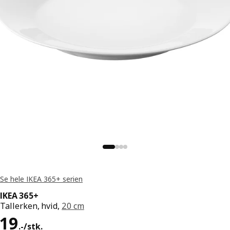
Se hele IKEA 365+ serien
IKEA 365+
Tallerken, hvid,
20 cm
Pris 19.-/stk.
19
.
-
/stk.