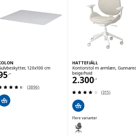
KOLON
HATTEFJÄLL
Gulvbeskytter, 120x100 cm
Kontorstol m armlæn, Gunnare
Pris 95.-
95
beige/hvid
.-
Pris 2300.-
2.300
.-
Anmeld: 4.4 ud af 5 Stjerner. Anmeldelser i alt:
(3896)
Anmeld: 4.1 ud af
(315)
Flere varianter
HATTEFJÄLL
Mulighed: HATTEFJÄLL, Kontors