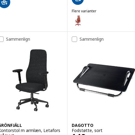
Flere varianter
STYRSPEL
Mulighed: STYRSPEL, Gamerstol
Mulighed: STYRSPEL, Gamerstol,
Sammenlign
Sammenlign
GRÖNFJÄLL
DAGOTTO
Kontorstol m armlæn, Letafors
Fodstøtte, sort