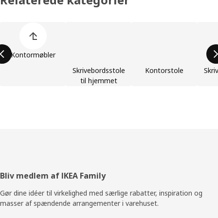
Spring listen med produktkategorier over
Kontormøbler
Skrivebordsstole
Kontorstole
Skri
til hjemmet
Footer
Bliv medlem af IKEA Family
Gør dine idéer til virkelighed med særlige rabatter, inspiration og
masser af spændende arrangementer i varehuset.