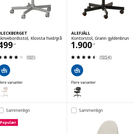
BLECKBERGET
ALEFJÄLL
Skrivebordsstol, Klovsta hvid/grå
Kontorstol, Grann gyldenbrun
Pris 499.-
Pris 1900.-
499
1.900
.-
.-
Anmeld: 4.2 ud af 5 Stjerner. Anmeldelser i alt:
Anmeld: 4.5 ud af
(101)
(1054)
lere varianter
Flere varianter
BLECKBERGET
ALEFJÄLL
ulighed: BLECKBERGET, Skrivebordsstol, Klovsta hvid/orange-brun
Mulighed: ALEFJÄLL, Kontorstol,
Sammenlign
Sammenlign
Populær