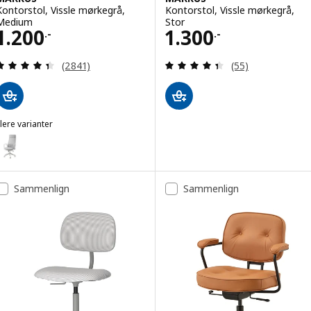
Kontorstol, Vissle mørkegrå,
Kontorstol, Vissle mørkegrå,
Medium
Stor
Pris 1200.-
Pris 1300.-
1.200
1.300
.-
.-
Anmeld: 4.4 ud af 5 Stjerner. Anmeldelser i alt:
Anmeld: 4.4 ud af
(2841)
(55)
lere varianter
MARKUS
ulighed: MARKUS, Kontorstol, Vissle lysegrå, Medium
Sammenlign
Sammenlign