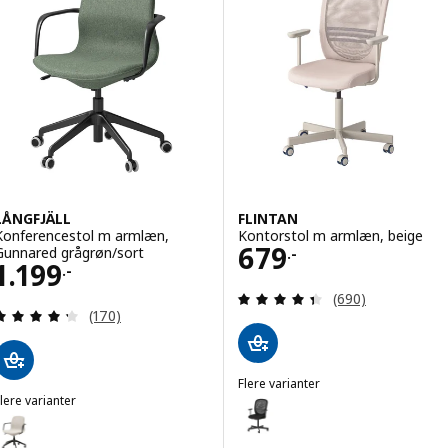
LÅNGFJÄLL
FLINTAN
Konferencestol m armlæn,
Kontorstol m armlæn, beige
Pris 679.-
679
Gunnared grågrøn/sort
.-
Pris 1199.-
1.199
.-
Anmeld: 4.4 ud af
(690)
Anmeld: 4.3 ud af 5 Stjerner. Anmeldelser i alt:
(170)
Flere varianter
lere varianter
FLINTAN
Mulighed: FLINTAN, Kontorstol
ÅNGFJÄLL
Mulighed: LÅNGFJÄLL, Konferencestol m armlæn, Gunnared beige/so