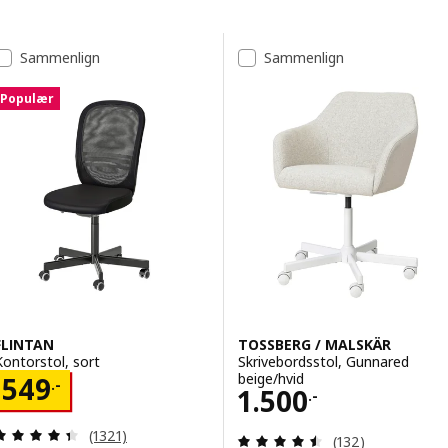
Spring til resultater
Resultatliste
Sammenlign
Sammenlign
Populær
FLINTAN
TOSSBERG / MALSKÄR
Kontorstol, sort
Skrivebordsstol, Gunnared
beige/hvid
Pris 549.-
549
.-
Pris 1500.-
1.500
.-
Anmeld: 4.4 ud af 5 Stjerner. Anmeldelser i alt:
(1321)
Anmeld: 4.5 ud af
(132)