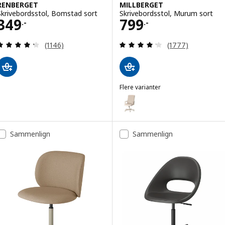
RENBERGET
MILLBERGET
Skrivebordsstol, Bomstad sort
Skrivebordsstol, Murum sort
Pris 349.-
Pris 799.-
349
799
.-
.-
Anmeld: 4.3 ud af 5 Stjerner. Anmeldelser i alt:
Anmeld: 4.2 ud af
(1146)
(1777)
Flere varianter
MILLBERGET
Mulighed: MILLBERGET, Skriveb
Sammenlign
Sammenlign