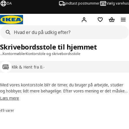
DA
Indtast postnummer
Vælg varehus
Hej!
Log ind her
Huskeliste
Kurv
Skrivebordsstole til hjemmet
…
Kontormøbler
Kontorstole og skrivebordsstole
Klik & Hent fra 0.-
Med vores kontorstole bli’r de timer, du bruger på arbejde, studier
og hobbyer, lidt mere behagelige. Efter vores mening er det måske
hjemmets bedste stol. Hvilken anden stol gi’r dig komfort i
Læs mere
hverdagen, vippefunktioner og sæder, der kan indstilles i højden – og
et par sjove, velfortjente snurreture?
49 varer
Sorter og filtrer