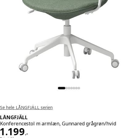
Se hele LÅNGFJÄLL serien
LÅNGFJÄLL
Konferencestol m armlæn, Gunnared grågrøn/hvid
Pris 1199.-
1.199
.
-