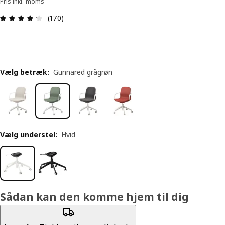
Pris inkl. moms
Anmeldelse: 4.3 Ud af 5 Stjerner. Anmeldelser i a
(170)
Vælg betræk
:
Gunnared grågrøn
Vælg understel
:
Hvid
Sådan kan den komme hjem til dig