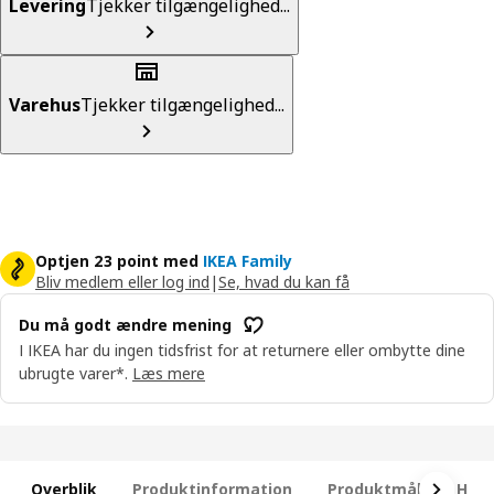
Levering
Tjekker tilgængelighed...
Varehus
Tjekker tilgængelighed...
Optjen 23 point med
IKEA Family
Bliv medlem eller log ind
|
Se, hvad du kan få
Du må godt ændre mening
I IKEA har du ingen tidsfrist for at returnere eller ombytte dine
ubrugte varer*.
Læs mere
Overblik
Produktinformation
Produktmål
Hvad