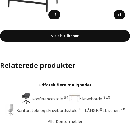
+7
+1
Vis alt tilbehør
Relaterede produkter
Udforsk flere muligheder
34
828
Konferencestole
Skriveborde
165
28
Kontorstole og skrivebordsstole
LÅNGFJÄLL serien
Alle Kontormøbler