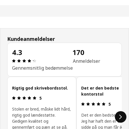
Kundeanmeldelser
4.3
170
Anmeldelse: 4.3 Ud af 5 Stjerner. Anmeldelser i alt
Anmeldelser
Gennemsnitlig bedømmelse
Spring kundeanmeldelser over
Rigtig god skrivebordsstol.
Det er den bedste
kontorstol
Anmeldelse: 5 Ud af 5 Stjerner.
5
Anmeldelse: 
5
Stolen er bred, måske lidt hård,
rigtig god lændestøtte.
Det er den bedste kontor
Gedigen kvalitet og
Jeg har haft den er dejlig 
gennemført og pæn at se på.
sidde på og man får ikke 