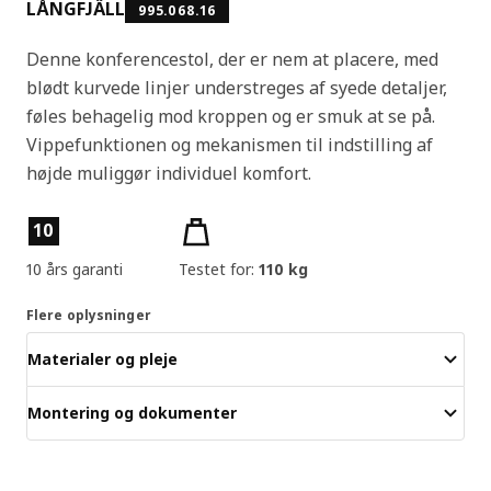
LÅNGFJÄLL
995.068.16
Denne konferencestol, der er nem at placere, med
blødt kurvede linjer understreges af syede detaljer,
føles behagelig mod kroppen og er smuk at se på.
Vippefunktionen og mekanismen til indstilling af
højde muliggør individuel komfort.
Produktfunktioner
10
10 års garanti
Testet for:
110 kg
Flere oplysninger
Materialer og pleje
Montering og dokumenter