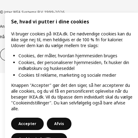
© Inter IKEA Systems B.V. 1999-2026
Se, hvad vi putter i dine cookies
Ansvarlig rapportering
Cookiepolitik
Digital tilgængelighed
Vi bruger cookies på IKEA.dk. De nødvendige cookies kan du
Håndtering af persondata
Salgs- og leveringsbetingelser
ikke sige nej til, men heldigvis er de 100 % fri for kalorier.
Udover dem kan du vælge mellem tre slags:
Fortryd dit køb
Fortryd dit køb af service
Cookies, der måler, hvordan hjemmesiden bruges
Cookies, der personaliserer hjemmesiden, fx husker din
indkøbskurv og huskeseddel
Cookies til reklame, marketing og sociale medier
Knappen "Accepter" gør det den siger, så her accepterer du
alle cookies, og du vil få en personificeret oplevelse når du
besøger IKEA.dk. Vil du tilpasse dem individuelt skal du vælge
"Cookieindstillinger". Du kan selvfølgelig også bare afvise
alle.
Accepter
Afvis