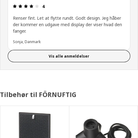
Anmeldelse: 4 Ud af 5 Stjerner.
4
Renser fint. Let at flytte rundt. Godt design. Jeg håber
der kommer en udgave med display der viser hvad den
fanger.
Sonja, Danmark
Vis alle anmeldelser
Tilbehør til FÖRNUFTIG