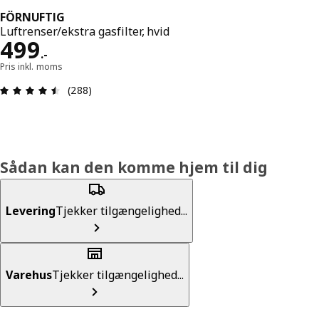
FÖRNUFTIG
Luftrenser/ekstra gasfilter, hvid
Pris 499.-
499
.
-
Pris inkl. moms
Anmeldelse: 4.5 Ud af 5 Stjerner. Anmeldelser i a
(288)
Sådan kan den komme hjem til dig
Levering
Tjekker tilgængelighed...
Varehus
Tjekker tilgængelighed...