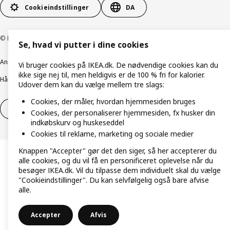
Cookieindstillinger
DA
© Inter IKEA Systems B.V. 1999-2026
Se, hvad vi putter i dine cookies
Ansvarlig rapportering
Cookiepolitik
Digital tilgængelighed
Vi bruger cookies på IKEA.dk. De nødvendige cookies kan du
ikke sige nej til, men heldigvis er de 100 % fri for kalorier.
Håndtering af persondata
Salgs- og leveringsbetingelser
Udover dem kan du vælge mellem tre slags:
Cookies, der måler, hvordan hjemmesiden bruges
Fortryd dit køb
Fortryd dit køb af service
Cookies, der personaliserer hjemmesiden, fx husker din
indkøbskurv og huskeseddel
Cookies til reklame, marketing og sociale medier
Knappen "Accepter" gør det den siger, så her accepterer du
alle cookies, og du vil få en personificeret oplevelse når du
besøger IKEA.dk. Vil du tilpasse dem individuelt skal du vælge
"Cookieindstillinger". Du kan selvfølgelig også bare afvise
alle.
Accepter
Afvis