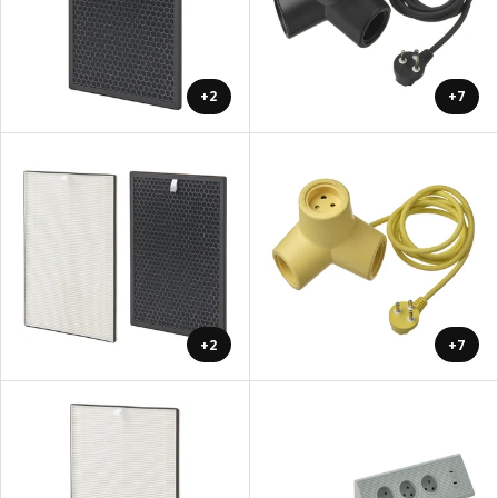
+2
+7
+2
+7