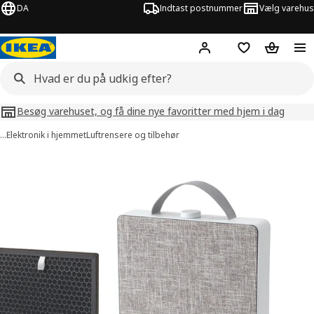
DA
Indtast postnummer
Vælg varehus
Hej!
Log ind her
Huskeliste
Kurv
Besøg varehuset, og få dine nye favoritter med hjem i dag
…
Elektronik i hjemmet
Luftrensere og tilbehør
illeder af FÖRNUFTIG
lleder over