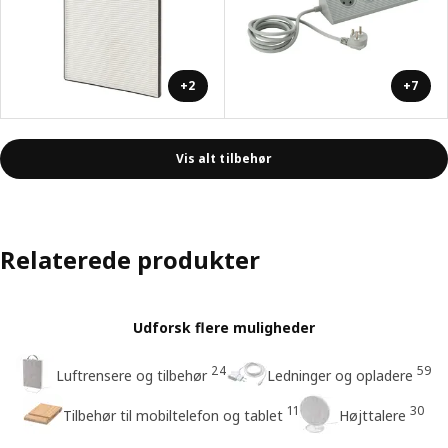
+2
+7
Vis alt tilbehør
Relaterede produkter
Udforsk flere muligheder
24
59
Luftrensere og tilbehør
Ledninger og opladere
11
30
Tilbehør til mobiltelefon og tablet
Højttalere