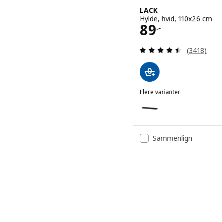
LACK
Hylde, hvid, 110x26 cm
Pris 89.-
89
.-
Anmeld: 4.5
(3418)
Flere varianter
LACK
Mulighed: LACK, Hylde, s
Mulighed: LACK, Hylde, s
Sammenlign