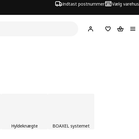
Indtast postnummer
Vælg varehus
Hej!
Log ind her
Huskeliste
Kurv
Hyldeknægte
BOAXEL systemet