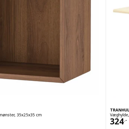
TRANHUL
smønster, 35x25x35 cm
Væghylde,
Pris 
324
.-