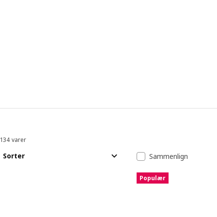
134 varer
Sorter og filtrer
Spring til resultater
Resultatliste
Sorter
Sammenlign
Populær