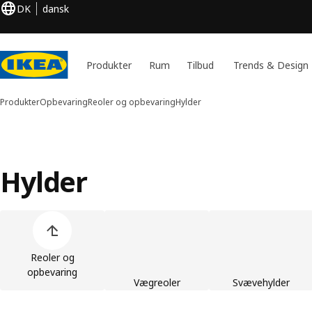
DK
dansk
Produkter
Rum
Tilbud
Trends & Design
Produkter
Opbevaring
Reoler og opbevaring
Hylder
Hylder
Spring listen med produktkategorier over
Reoler og
opbevaring
Vægreoler
Svævehylder