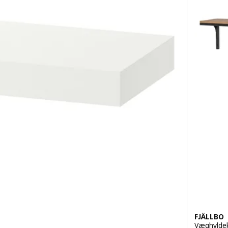
FJÄLLBO
Væghyldek