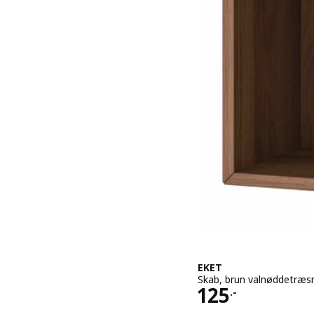
EKET
Skab, brun valnøddetræ
Pris 125.-
125
.-