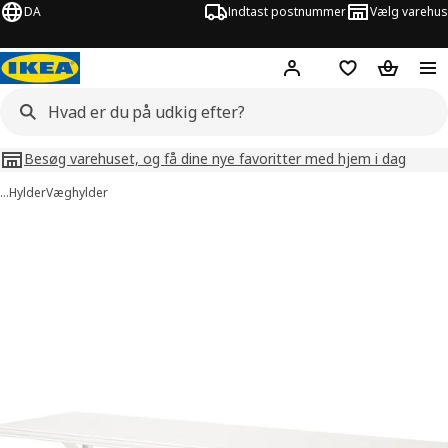
DA
Indtast postnummer
Vælg varehus
Hej!
Log ind her
Huskeliste
Kurv
Besøg varehuset, og få dine nye favoritter med hjem i dag
…
Hylder
Væghylder
billeder af BERGSHULT / SANDSHULT
lleder over