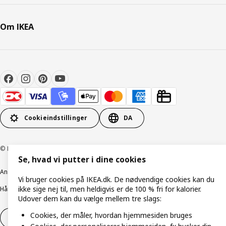
Om IKEA
Cookieindstillinger
DA
© Inter IKEA Systems B.V. 1999-2026
Se, hvad vi putter i dine cookies
Ansvarlig rapportering
Cookiepolitik
Digital tilgængelighed
Vi bruger cookies på IKEA.dk. De nødvendige cookies kan du
ikke sige nej til, men heldigvis er de 100 % fri for kalorier.
Håndtering af persondata
Salgs- og leveringsbetingelser
Udover dem kan du vælge mellem tre slags:
Cookies, der måler, hvordan hjemmesiden bruges
Fortryd dit køb
Fortryd dit køb af service