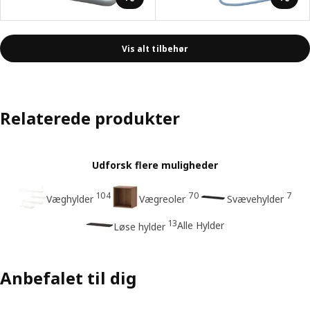
Vis alt tilbehør
Relaterede produkter
Udforsk flere muligheder
104
70
7
Væghylder
Vægreoler
Svævehylder
13
Alle Hylder
Løse hylder
Anbefalet til dig