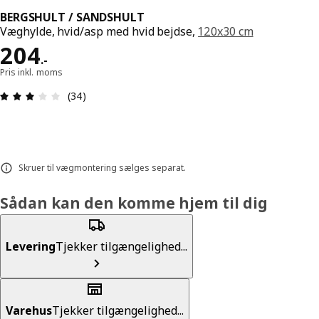
BERGSHULT / SANDSHULT
Væghylde, hvid/asp med hvid bejdse,
120x30 cm
Pris 204.-
204
.
-
Pris inkl. moms
Anmeldelse: 3.1 Ud af 5 Stjerner. Anmeldelser i al
(34)
Skruer til vægmontering sælges separat.
Sådan kan den komme hjem til dig
Levering
Tjekker tilgængelighed...
Varehus
Tjekker tilgængelighed...