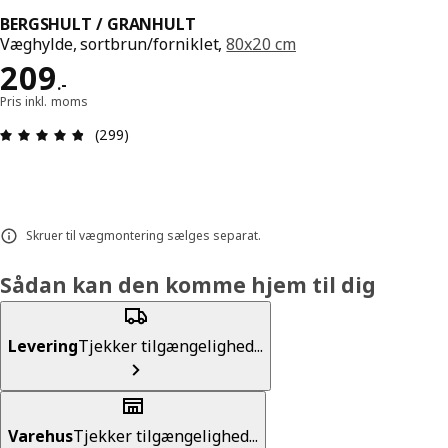
BERGSHULT / GRANHULT
Væghylde, sortbrun/forniklet,
80x20 cm
Pris 209.-
209
.
-
Pris inkl. moms
Anmeldelse: 4.8 Ud af 5 Stjerner. Anmeldelser i a
(299)
Skruer til vægmontering sælges separat.
Sådan kan den komme hjem til dig
Levering
Tjekker tilgængelighed...
Varehus
Tjekker tilgængelighed...