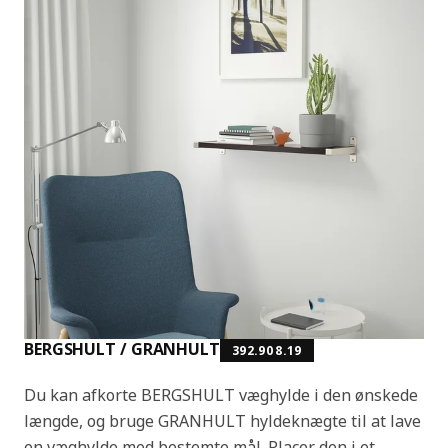
BERGSHULT / GRANHULT
392.908.19
Du kan afkorte BERGSHULT væghylde i den ønskede
længde, og bruge GRANHULT hyldeknægte til at lave
en væghylde med bestemte mål. Placer den i et