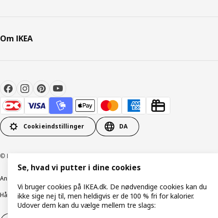
Om IKEA
Cookieindstillinger
DA
© Inter IKEA Systems B.V. 1999-2026
Se, hvad vi putter i dine cookies
Ansvarlig rapportering
Cookiepolitik
Digital tilgængelighed
Vi bruger cookies på IKEA.dk. De nødvendige cookies kan du
Håndtering af persondata
Salgs- og leveringsbetingelser
ikke sige nej til, men heldigvis er de 100 % fri for kalorier.
Udover dem kan du vælge mellem tre slags: