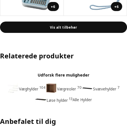
+6
+6
Vis alt tilbehør
Relaterede produkter
Udforsk flere muligheder
104
70
7
Væghylder
Vægreoler
Svævehylder
13
Alle Hylder
Løse hylder
Anbefalet til dig