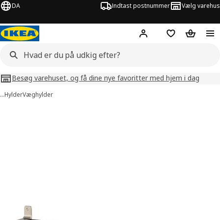
DA
Indtast postnummer
Vælg varehus
Hej!
Log ind her
Huskeliste
Kurv
Besøg varehuset, og få dine nye favoritter med hjem i dag
…
Hylder
Væghylder
billeder af BERGSHULT / GRANHULT
lleder over