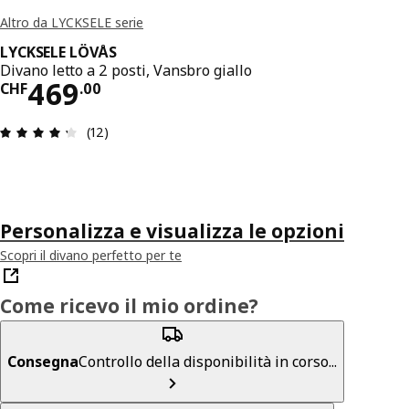
Altro da LYCKSELE serie
LYCKSELE LÖVÅS
Divano letto a 2 posti, Vansbro giallo
Prezzo CHF 469.00
469
CHF
.
00
Recensione: 4.3 di 5 stelle. Recensioni totali: 12
(12)
Personalizza e visualizza le opzioni
Scopri il divano perfetto per te
Come ricevo il mio ordine?
Consegna
Controllo della disponibilità in corso...