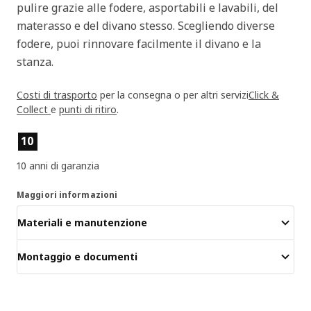
pulire grazie alle fodere, asportabili e lavabili, del
materasso e del divano stesso. Scegliendo diverse
fodere, puoi rinnovare facilmente il divano e la
stanza.
Costi di trasporto
per la consegna o per altri servizi
Click &
Collect
e
punti di ritiro
.
Caratteristiche del prodotto
10
10 anni di garanzia
Maggiori informazioni
Materiali e manutenzione
Montaggio e documenti