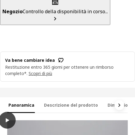
Negozio
Controllo della disponibilità in corso...
Va bene cambiare idea
Restituzione entro 365 giorni per ottenere un rimborso
completo*.
Scopri di più
Panoramica
Descrizione del prodotto
Dimensioni e
play
LYCKSELE LÖVÅS Divano letto a 2 posti, Vansbro giallo