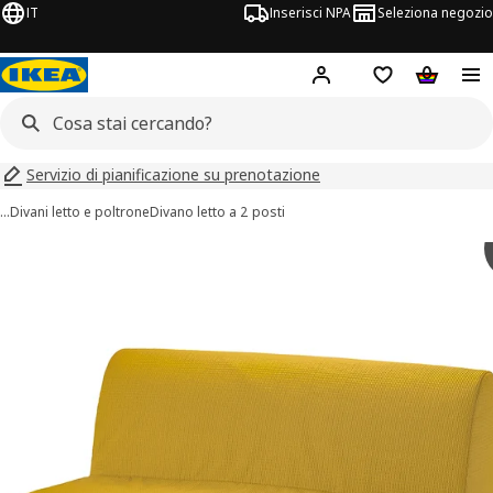
IT
Inserisci NPA
Seleziona negozio
Hej!
Accedi ora
Foglietto degli 
Carrello
Servizio di pianificazione su prenotazione
…
Divani letto e poltrone
Divano letto a 2 posti
immagini di LYCKSELE LÖVÅS
 immagini