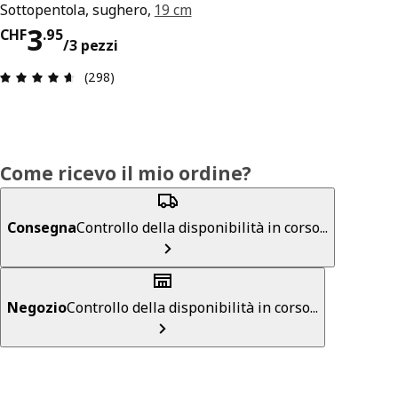
Sottopentola, sughero,
19 cm
Prezzo CHF 3.95/3 pezzi
3
CHF
.
95
/3 pezzi
Recensione: 4.6 di 5 stelle. Recensioni totali: 298
(298)
Come ricevo il mio ordine?
Consegna
Controllo della disponibilità in corso...
Negozio
Controllo della disponibilità in corso...