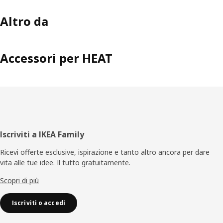
Altro da
Accessori per HEAT
Piè
Iscriviti a IKEA Family
di
Ricevi offerte esclusive, ispirazione e tanto altro ancora per dare
vita alle tue idee. Il tutto gratuitamente.
pagina
Scopri di più
Iscriviti o accedi