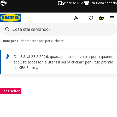
IT
Inserisci NPA
Seleziona negozio
Hej!
Accedi ora
Foglietto degli 
Carrello
…
Tutto per cucinare
Accessori per cucinare
Dal 3.8. al 23.8.2026: guadagna cinque volte i punti quando
acquisti accessori e utensili per la cucina* per il tuo premio
di IKEA Family.
mmagini di HEAT
 immagini
Best seller