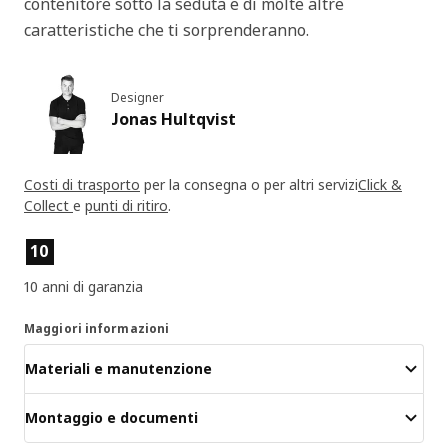
contenitore sotto la seduta e di molte altre
caratteristiche che ti sorprenderanno.
Designer
Jonas Hultqvist
Costi di trasporto
per la consegna o per altri servizi
Click &
Collect
e
punti di ritiro
.
Caratteristiche del prodotto
10
10 anni di garanzia
Maggiori informazioni
Materiali e manutenzione
Montaggio e documenti