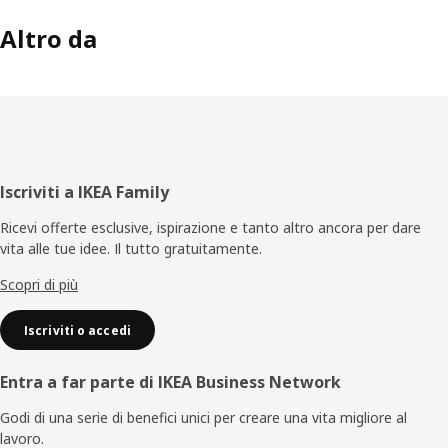
Altro da
Piè
Iscriviti a IKEA Family
di
Ricevi offerte esclusive, ispirazione e tanto altro ancora per dare
vita alle tue idee. Il tutto gratuitamente.
pagina
Scopri di più
Iscriviti o accedi
Entra a far parte di IKEA Business Network
Godi di una serie di benefici unici per creare una vita migliore al
lavoro.