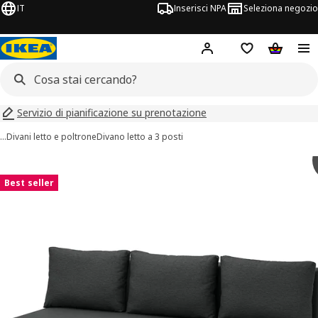
IT
Inserisci NPA
Seleziona negozio
Hej!
Accedi ora
Foglietto degli 
Carrello
Servizio di pianificazione su prenotazione
…
Divani letto e poltrone
Divano letto a 3 posti
 immagini di ÄLVDALEN
 immagini
Best seller