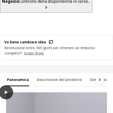
Negozio
Controllo della disponibilità in corso...
Va bene cambiare idea
Restituzione entro 365 giorni per ottenere un rimborso
completo*.
Scopri di più
Panoramica
Descrizione del prodotto
Dimensioni e
play
ÄLVDALEN Divano letto a 3 posti, Knisa grigio scuro