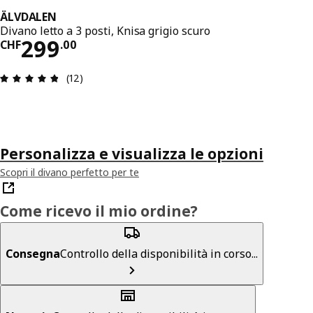
ÄLVDALEN
Divano letto a 3 posti, Knisa grigio scuro
Prezzo CHF 299.00
299
CHF
.
00
Recensione: 4.8 di 5 stelle. Recensioni totali: 12
(12)
Personalizza e visualizza le opzioni
Scopri il divano perfetto per te
Come ricevo il mio ordine?
Consegna
Controllo della disponibilità in corso...