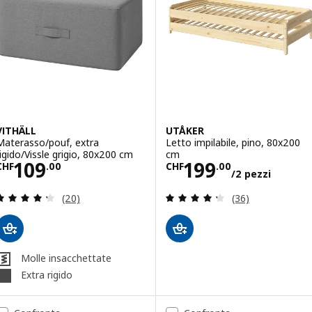
VITHÄLL
UTÅKER
Materasso/pouf, extra
Letto impilabile, pino, 80x200
rigido/Vissle grigio, 80x200 cm
cm
Prezzo CHF 109.00
Prezzo CHF 199
109
199
CHF
.
00
CHF
.
00
/2 pezzi
Recensione: 4.3 fuori da 5 stelle. Totale recension
Recensione: 4.3 f
(20)
(36)
Molle insacchettate
Extra rigido