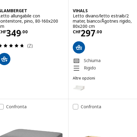
GLAMBERGET
VIHALS
Letto allungabile con
Letto divano/letto estraib/2
contenitore, pino, 80-160x200
mater, bianco/Ågotnes rigido,
cm
80x200 cm
Prezzo CHF 349.00
Prezzo CHF 297
349
297
CHF
.
00
CHF
.
00
Recensione: 4.7 fuori da 5 stelle. Totale recension
(7)
Schiuma
Rigido
Altre opzioni
VIHALS
Opzione: VIHALS, Letto divano/le
Opzione: VIHALS, Letto divano/l
Confronta
Confronta
Opzione: VIHALS, Letto divano/l