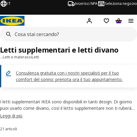
IT
Inserisci NPA
Seleziona negozio
Hej!
Accedi ora
Foglietto degli 
Carrello
Letti supplementari e letti divano
…
Letti e materassi
Letti
Consulenza gratuita con i nostri specialisti per il tuo
comfort del sonno: prenota ora il tuo appuntamento.
I letti supplementari IKEA sono disponibili in tanti design. Di giorno
puoi usarlo come divano, così il letto supplementare non ti ruberà
spazio prezioso e potrai godertelo nelle pause di relax.
Leggi di più
21 articoli
Ordina e filtra