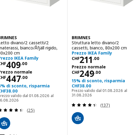
BRIMNES
BRIMNES
Letto divano/2 cassetti/2
Struttura letto divano/2
materassi, bianco/Åfjäll rigido,
cassetti, bianco, 80x200 cm
80x200 cm
Prezzo IKEA Family
Prezzo CHF 211
211
Prezzo IKEA Family
CHF
.
00
Prezzo CHF 409.00
409
CHF
.
00
Prezzo normale
Prezzo normale
249
Prezzo normale
CHF
.
00
Prezzo normale CHF 447.00
447
CHF
.
00
15% di sconto, risparmia
8% di sconto, risparmia
CHF38.00
CHF38.00
Prezzo valido dal 01.08.2026 al
31.08.2026
rezzo valido dal 01.08.2026 al
16.08.2026
Recensione: 4.4 f
(137)
Recensione: 4.4 fuori da 5 stelle. Totale recension
(25)