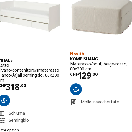
Novità
KOMPISHÄNG
VIHALS
Materasso/pouf, beige/rosso,
Letto
80x200 cm
divano/contenitore/1materasso,
Prezzo CHF 129
129
CHF
.
00
bianco/Åfjäll semirigido, 80x200
cm
Prezzo CHF 318.00
318
CHF
.
00
Molle insacchettate
Schiuma
Semirigido
ltre opzioni