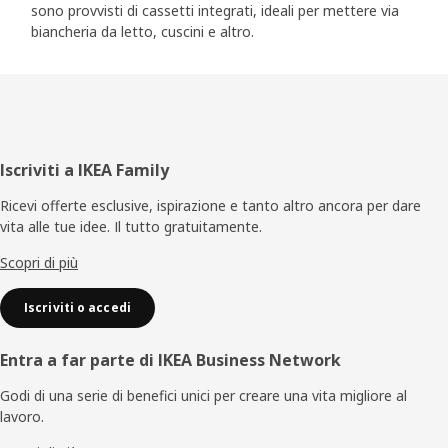
sono provvisti di cassetti integrati, ideali per mettere via
biancheria da letto, cuscini e altro.
Piè
Iscriviti a IKEA Family
di
Ricevi offerte esclusive, ispirazione e tanto altro ancora per dare
vita alle tue idee. Il tutto gratuitamente.
pagina
Scopri di più
Iscriviti o accedi
Entra a far parte di IKEA Business Network
Godi di una serie di benefici unici per creare una vita migliore al
lavoro.