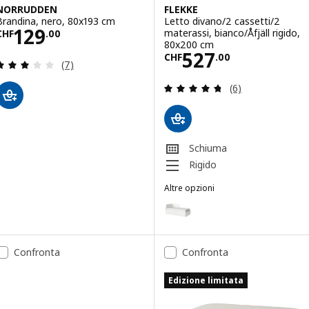
NORRUDDEN
FLEKKE
Brandina, nero, 80x193 cm
Letto divano/2 cassetti/2
Prezzo CHF 129.00
129
materassi, bianco/Åfjäll rigido,
CHF
.
00
80x200 cm
Prezzo CHF 527
527
CHF
.
00
Recensione: 3.1 fuori da 5 stelle. Totale recension
(7)
Recensione: 4.7 f
(6)
Schiuma
Rigido
Altre opzioni
FLEKKE
Opzione: FLEKKE, Letto divano/2
Opzione: FLEKKE, Letto divano/
Confronta
Confronta
Opzione: FLEKKE, Letto divano/
Edizione limitata