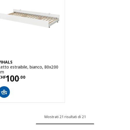
VIHALS
Letto estraibile, bianco, 80x200
cm
Prezzo CHF 100.00
100
CHF
.
00
Mostrati 21 risultati di 21