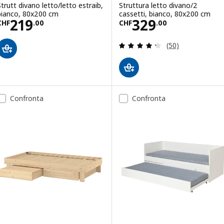
Strutt divano letto/letto estraib,
Struttura letto divano/2
bianco, 80x200 cm
cassetti, bianco, 80x200 cm
Prezzo CHF 219.00
Prezzo CHF 329
219
329
CHF
.
00
CHF
.
00
Recensione: 4.3 f
(50)
Confronta
Confronta