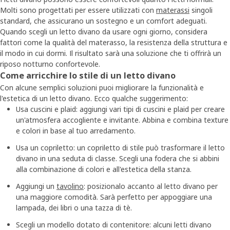
Molti sono progettati per essere utilizzati con
materassi
singoli
standard, che assicurano un sostegno e un comfort adeguati.
Quando scegli un letto divano da usare ogni giorno, considera
fattori come la qualità del materasso, la resistenza della struttura e
il modo in cui dormi. Il risultato sarà una soluzione che ti offrirà un
riposo notturno confortevole.
Come arricchire lo stile di un letto divano
Con alcune semplici soluzioni puoi migliorare la funzionalità e
l'estetica di un letto divano. Ecco qualche suggerimento:
Usa cuscini e plaid: aggiungi vari tipi di cuscini e plaid per creare
un'atmosfera accogliente e invitante. Abbina e combina texture
e colori in base al tuo arredamento.
Usa un copriletto: un copriletto di stile può trasformare il letto
divano in una seduta di classe. Scegli una fodera che si abbini
alla combinazione di colori e all'estetica della stanza.
Aggiungi un
tavolino
: posizionalo accanto al letto divano per
una maggiore comodità. Sarà perfetto per appoggiare una
lampada, dei libri o una tazza di tè.
Scegli un modello dotato di contenitore: alcuni letti divano