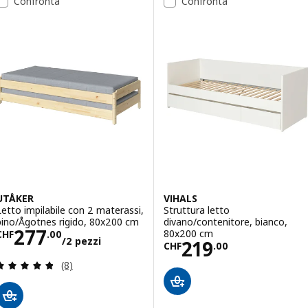
Confronta
Confronta
UTÅKER
VIHALS
Letto impilabile con 2 materassi,
Struttura letto
pino/Ågotnes rigido, 80x200 cm
divano/contenitore, bianco,
Prezzo CHF 277.00/2 pezzi
277
80x200 cm
CHF
.
00
/2 pezzi
Prezzo CHF 219
219
CHF
.
00
Recensione: 4.8 fuori da 5 stelle. Totale recension
(8)