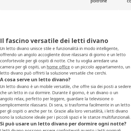
poltrone
co
Il fascino versatile dei letti divano
Un letto divano unisce stile e funzionalità in modo intelligente,
offrendo un angolo accogliente dove rilassarsi di giorno e un letto
confortevole per gli ospiti di notte. Che tu voglia arredare una
camera per gli ospiti, un
home office
o un piccolo appartamento, un
letto divano può offrirti la soluzione versatile che cerchi.
A cosa serve un letto divano?
Un letto divano è un mobile versatile, che offre sia dei posti a sedere
che un letto in cui dormire. Durante il giorno, è un divano o un
angolo relax, perfetto per leggere, guardare la televisione o
semplicemente rilassarsi. Di sera, si trasforma facilmente in un letto
per gli ospiti o anche per te. Grazie alla loro versatilità, i letti divano
sono la soluzione ideale per i piccoli spazi e le stanze multifunzionali.
Si può usare un letto divano per dormire ogni notte?
I letti divano possono essere confortevoli quanto i letti normali.