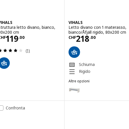
VIHALS
VIHALS
Struttura letto divano, bianco,
Letto divano con 1 materasso,
80x200 cm
bianco/Åfjäll rigido, 80x200 cm
Prezzo CHF 119.00
Prezzo CHF 218
119
218
CHF
.
00
CHF
.
00
Recensione: 4 fuori da 5 stelle. Totale recensioni:
(1)
Schiuma
Rigido
Altre opzioni
VIHALS
Opzione: VIHALS, Letto divano 
Opzione: VIHALS, Letto divano c
Confronta
Opzione: VIHALS, Letto divano 