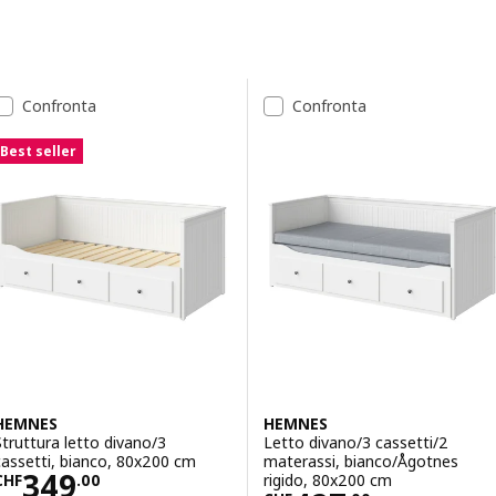
Vai ai risultati
Elenco dei risultati
Confronta
Confronta
Best seller
HEMNES
HEMNES
Struttura letto divano/3
Letto divano/3 cassetti/2
cassetti, bianco, 80x200 cm
materassi, bianco/Ågotnes
Prezzo CHF 349.00
349
rigido, 80x200 cm
CHF
.
00