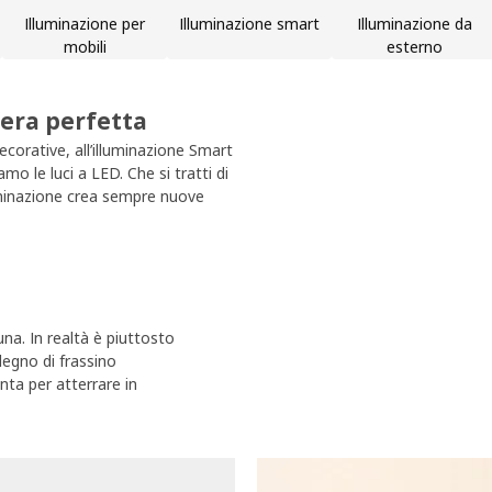
Illuminazione per
Illuminazione smart
Illuminazione da
mobili
esterno
fera perfetta
ecorative, all’illuminazione Smart
o le luci a LED. Che si tratti di
illuminazione crea sempre nuove
na. In realtà è piuttosto
legno di frassino
ta per atterrare in