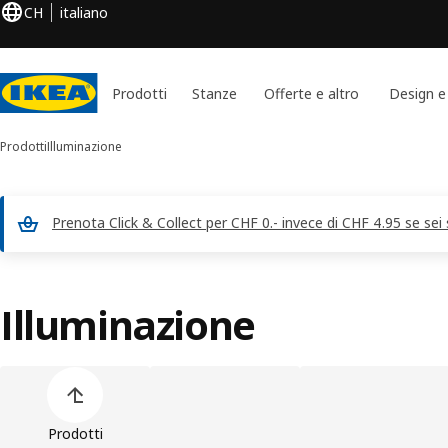
CH
italiano
Prodotti
Stanze
Offerte e altro
Design e
Prodotti
Illuminazione
Prenota Click & Collect per CHF 0.- invece di CHF 4.95 se se
Illuminazione
Salta l'elenco delle categorie prodotto
Prodotti