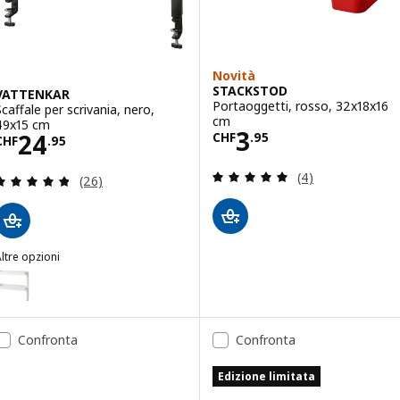
Novità
STACKSTOD
VATTENKAR
Portaoggetti, rosso, 32x18x16
Scaffale per scrivania, nero,
cm
49x15 cm
Prezzo CHF 3.9
3
Prezzo CHF 24.95
24
CHF
.
95
CHF
.
95
Recensione: 5 fuo
(4)
Recensione: 4.8 fuori da 5 stelle. Totale recension
(26)
ltre opzioni
VATTENKAR
pzione: VATTENKAR, Scaffale per scrivania, bianco, 49x15 cm
Confronta
Confronta
Edizione limitata