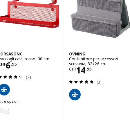
FÖRSÄSONG
ÖVNING
Raccogli cavi, rosso, 38 cm
Contenitore per accessori
Prezzo CHF 6.95
6
scrivania, 32x26 cm
CHF
.
95
Prezzo CHF 14.
14
CHF
.
95
Recensione: 4.4 fuori da 5 stelle. Totale recension
(7)
Recensione: 4.7 f
(3)
ltre opzioni
FÖRSÄSONG
Opzione: FÖRSÄSONG, Raccogli cavi, bianco, 38 cm