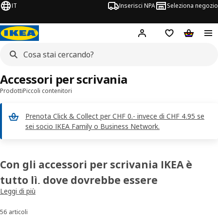
IT
Inserisci NPA
Seleziona negozio
Hej!
Accedi ora
Foglietto degli 
Carrello
Accessori per scrivania
Prodotti
Piccoli contenitori
Prenota Click & Collect per CHF 0.- invece di CHF 4.95 se
sei socio IKEA Family o Business Network.
Con gli accessori per scrivania IKEA è
tutto lì, dove dovrebbe essere
Leggi di più
Con gli accessori per scrivania IKEA hai tutto a portata di mano nella
tua postazione di lavoro e studio: i nostri sottomani da scrivania
56 articoli
Ordina e filtra
proteggono le scrivanie da impronte, graffi e macchie. Portapenne o