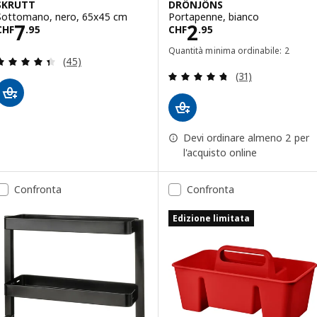
SKRUTT
DRÖNJÖNS
Sottomano, nero, 65x45 cm
Portapenne, bianco
Prezzo CHF 7.95
Prezzo CHF 2.9
7
2
CHF
.
95
CHF
.
95
Quantità minima ordinabile: 2
Recensione: 4.4 fuori da 5 stelle. Totale recension
(45)
Recensione: 4.7 f
(31)
Devi ordinare almeno 2 per
l'acquisto online
Confronta
Confronta
Edizione limitata