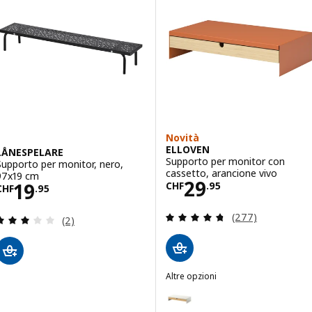
Novità
ELLOVEN
LÅNESPELARE
Supporto per monitor con
Supporto per monitor, nero,
cassetto, arancione vivo
97x19 cm
Prezzo CHF 29.
29
Prezzo CHF 19.95
19
CHF
.
95
CHF
.
95
Recensione: 4.7 f
(277)
Recensione: 3 fuori da 5 stelle. Totale recensioni:
(2)
Altre opzioni
ELLOVEN
Opzione: ELLOVEN, Supporto pe