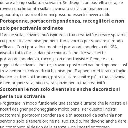
durare a lungo sulla tua scrivania. Se disegni con pastelli a cera, se
rovesci una limonata sulla scrivania o scrivi con una penna
appuntita, i nostri sottomani possono esserti davvero utili.
Portapenne, portacorrispondenza, raccoglitori e non
solo per scrivanie ordinate
L’ordine sulla scrivania può ispirare la tua creatività e creare spazio di
cui potresti avere bisogno per il tuo lavoro o per studiare in modo
efficace. Con i portadocumenti e i portacorrispondenza di IKEA
diventa tutto facile: dai un’occhiata alle nostre vaschette
portacorrispondenza, raccoglitori e portariviste. Penne e altri
oggetti da scrivania, inoltre, trovano posto nei vari portapenne: così
trovi sempre il colore di cui hai bisogno. E appena metterai un foglio
bianco sul tuo sottomano, potrai iniziare subito: più la tua scrivania
è ben organizzata, più ci sarà spazio per la tua creatività.
Sottomani e non solo diventano anche decorazioni
per la tua scrivania
Progettare in modo funzionale una stanza è un’arte che le nostre e i
nostri designer padroneggiano molto bene. Per questo i nostri
sottomani, portacorrispondenza e altri accessori da scrivania non
servono solo a tenere ordine nel tuo studio, ma devono anche dare
un contributo al design della stanza. Con i nostri sottomani,