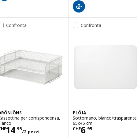
Confronta
Confronta
DRÖNJÖNS
PLÖJA
Cassettina per corrispondenza,
Sottomano, bianco/trasparente
bianco
65x45 cm
Prezzo CHF 14.95/2 pezzi
Prezzo CHF 6.9
14
6
CHF
.
95
CHF
.
95
/2 pezzi