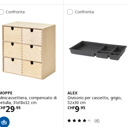
Opzione: ELLOVEN, Supporto per
Confronta
Confronta
MOPPE
ALEX
Minicassettiera, compensato di
Divisorio per cassetto, grigio,
betulla, 31x18x32 cm
52x30 cm
Prezzo CHF 29.95
Prezzo CHF 9.9
29
9
CHF
.
95
CHF
.
95
Recensione: 4.3 f
(4)