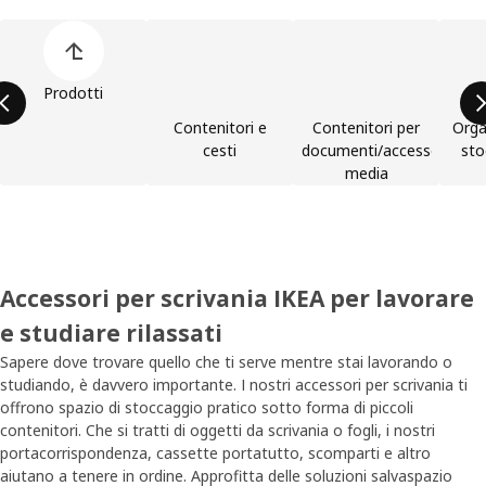
Salta l'elenco delle categorie prodotto
Prodotti
Contenitori e
Contenitori per
Orga
cesti
documenti/accessori
sto
media
Accessori per scrivania IKEA per lavorare
e studiare rilassati
Sapere dove trovare quello che ti serve mentre stai lavorando o
studiando, è davvero importante. I nostri accessori per scrivania ti
offrono spazio di stoccaggio pratico sotto forma di piccoli
contenitori. Che si tratti di oggetti da scrivania o fogli, i nostri
portacorrispondenza, cassette portatutto, scomparti e altro
aiutano a tenere in ordine. Approfitta delle soluzioni salvaspazio