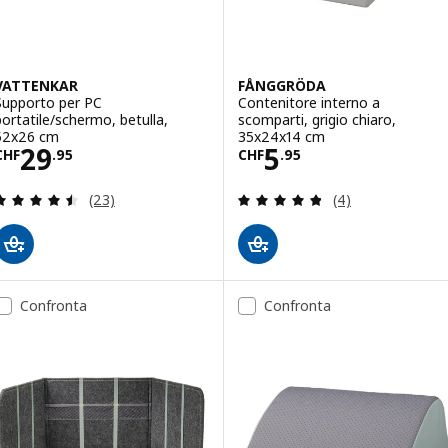
VATTENKAR
FÅNGGRÖDA
Supporto per PC
Contenitore interno a
portatile/schermo, betulla,
scomparti, grigio chiaro,
52x26 cm
35x24x14 cm
Prezzo CHF 29.95
Prezzo CHF 5.9
29
5
CHF
.
95
CHF
.
95
Recensione: 4.5 fuori da 5 stelle. Totale recension
Recensione: 4.8 f
(23)
(4)
Confronta
Confronta