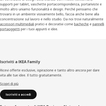
supporti per tablet, vaschette portacorrispondenza, portariviste e
molto altro uniamo funzionalità e design. Perché pensiamo che
trovarsi in un ambiente visivamente bello, faccia anche bene alla
concentrazione sul lavoro e nello studio. Da noi trovi naturalmente
accessori multimediali
pratici e decorativi come
bacheche
e
pannelli
portaoggetti
per i tuoi appunti e idee.
Piè
Iscriviti a IKEA Family
di
Ricevi offerte esclusive, ispirazione e tanto altro ancora per dare
vita alle tue idee. Il tutto gratuitamente.
pagina
Scopri di più
Iscriviti o accedi