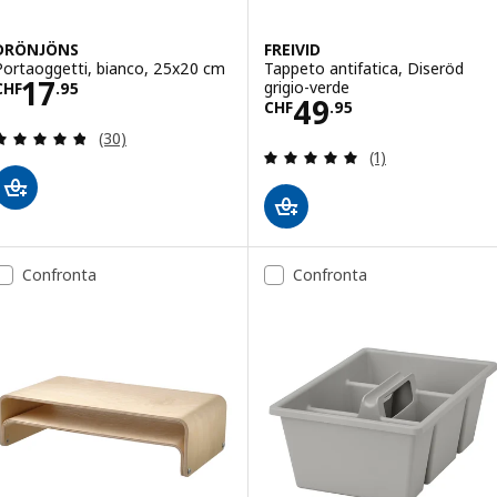
DRÖNJÖNS
FREIVID
Portaoggetti, bianco, 25x20 cm
Tappeto antifatica, Diseröd
Prezzo CHF 17.95
17
grigio-verde
CHF
.
95
Prezzo CHF 49.
49
CHF
.
95
Recensione: 4.8 fuori da 5 stelle. Totale recension
(30)
Recensione: 5 fuo
(1)
Confronta
Confronta