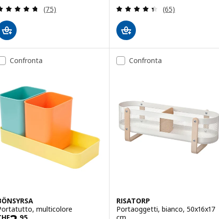
Recensione: 4.7 fuori da 5 stelle. Totale recension
Recensione: 4.4 f
(75)
(65)
Confronta
Confronta
BÖNSYRSA
RISATORP
Portatutto, multicolore
Portaoggetti, bianco, 50x16x17
cm
CHF
.
95