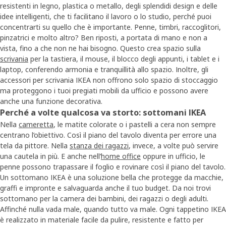
resistenti in legno, plastica o metallo, degli splendidi design e delle
idee intelligenti, che ti facilitano il lavoro o lo studio, perché puoi
concentrarti su quello che è importante. Penne, timbri, raccoglitori,
pinzatrici e molto altro? Ben riposti, a portata di mano e non a
vista, fino a che non ne hai bisogno. Questo crea spazio sulla
scrivania
per la tastiera, il mouse, il blocco degli appunti, i tablet e i
laptop, conferendo armonia e tranquillità allo spazio. Inoltre, gli
accessori per scrivania IKEA non offrono solo spazio di stoccaggio
ma proteggono i tuoi pregiati mobili da ufficio e possono avere
anche una funzione decorativa.
Perché a volte qualcosa va storto: sottomani IKEA
Nella
cameretta
, le matite colorate o i pastelli a cera non sempre
centrano l’obiettivo. Così il piano del tavolo diventa per errore una
tela da pittore. Nella
stanza dei ragazzi
, invece, a volte può servire
una cautela in più. E anche nell’
home office
oppure in ufficio, le
penne possono trapassare il foglio e rovinare così il piano del tavolo.
Un sottomano IKEA è una soluzione bella che protegge da macchie,
graffi e impronte e salvaguarda anche il tuo budget. Da noi trovi
sottomano per la camera dei bambini, dei ragazzi o degli adulti.
Affinché nulla vada male, quando tutto va male. Ogni tappetino IKEA
è realizzato in materiale facile da pulire, resistente e fatto per