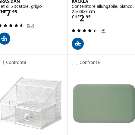
GRÅSIDAN
KACKLA
Set di 5 scatole, grigio
Contenitore allungabile, bianco,
Prezzo CHF 7.95
7
25-38x9 cm
CHF
.
95
Prezzo CHF 2.9
2
CHF
.
95
Recensione: 4.6 fuori da 5 stelle. Totale recension
(55)
Recensione: 4.4 f
(9)
Confronta
Confronta