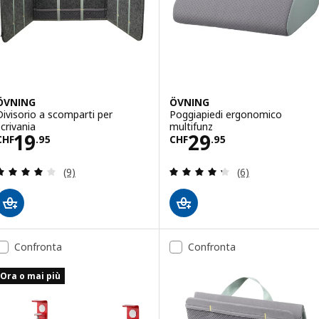
ÖVNING
ÖVNING
Divisorio a scomparti per
Poggiapiedi ergonomico
scrivania
multifunz
Prezzo CHF 19.95
Prezzo CHF 29.
19
29
CHF
.
95
CHF
.
95
Recensione: 4.1 fuori da 5 stelle. Totale recension
Recensione: 4.3 f
(9)
(6)
Confronta
Confronta
Ora o mai più