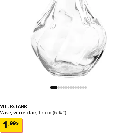
VILJESTARK
Vase, verre clair,
17 cm (6 ¾ ")
Prix 1,99$
1
,
99
$