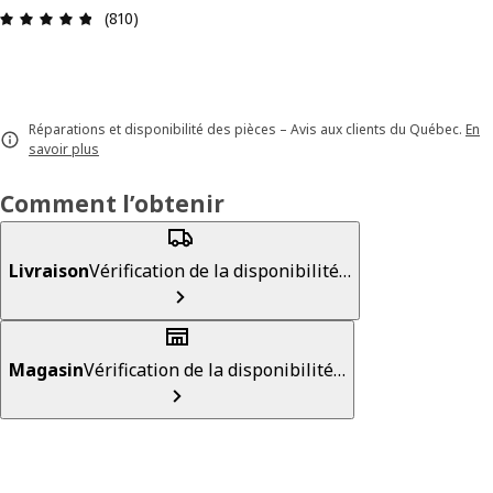
Avis: 4.8 sur 5 étoiles. Nombre total d'avis: 810
(810)
Réparations et disponibilité des pièces – Avis aux clients du Québec.
En
savoir plus
Comment l’obtenir
Livraison
Vérification de la disponibilité…
Magasin
Vérification de la disponibilité…