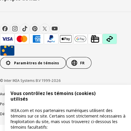
Paramètres de témoins
FR
© Inter IKEA Systems B.V 1999-2026
Vous contrôlez les témoins (cookies)
Avis de confidentialité
Témoins de connexion
utilisés
Politique de divulgation responsable
Modalités
IKEA.com et nos partenaires numériques utilisent des
Déclaration sur le travail forcé et les enfants
Accessibilité
témoins sur ce site. Certains sont strictement nécessaires à
l’exploitation du site, mais vous trouverez ci-dessous les
témoins facultatifs: