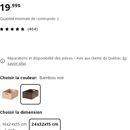
Prix 19,99$
19
,
99
$
Quantité minimale de commande: 2
Avis: 4.7 sur 5 étoiles. Nombre total d'avis: 464
(464)
Réparations et disponibilité des pièces – Avis aux clients du Québec.
En
savoir plus
Choisir la couleur
:
Bambou noir
Choisir la dimension
16x24x15 cm
24x32x15 cm
5,00$