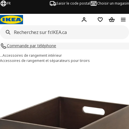
FR
Saisir le code postal
Choisir un magasin
Hej
! Connectez-vous
Liste d'achats
Panier
Commande par téléphone
…
Accessoires de rangement intérieur
Accessoires de rangement et séparateurs pour tiroirs
ages de 7 UPPDATERA
les images