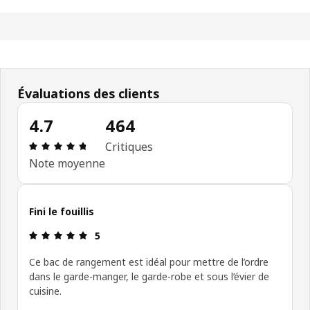
Évaluations des clients
4.7
464
Avis: 4.7 sur 5 étoiles. Nombre total d'avis: 464
Critiques
Note moyenne
Fini le fouillis
Avis: 5 sur 5 étoiles.
5
Ce bac de rangement est idéal pour mettre de l’ordre
dans le garde-manger, le garde-robe et sous l’évier de
cuisine.