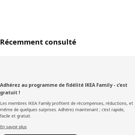
Récemment consulté
Pied
Adhérez au programme de fidélité IKEA Family - c’est
gratuit !
de
Les membres IKEA Family profitent de récompenses, réductions, et
page
même de quelques surprises. Adhérez maintenant ; c’est rapide,
facile et gratuit.
En savoir plus