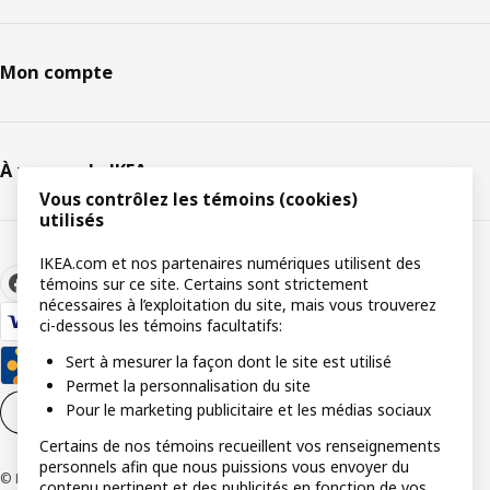
Mon compte
À propos de IKEA
Vous contrôlez les témoins (cookies)
utilisés
IKEA.com et nos partenaires numériques utilisent des
témoins sur ce site. Certains sont strictement
nécessaires à l’exploitation du site, mais vous trouverez
ci-dessous les témoins facultatifs:
Sert à mesurer la façon dont le site est utilisé
Permet la personnalisation du site
Pour le marketing publicitaire et les médias sociaux
Paramètres de témoins
FR
Certains de nos témoins recueillent vos renseignements
personnels afin que nous puissions vous envoyer du
© Inter IKEA Systems B.V 1999-2026
contenu pertinent et des publicités en fonction de vos