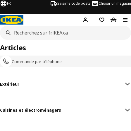
FR
Saisir le code postal
Choisir un magasin
Hej
! Connectez-vous
Liste d'achats
Panier
Articles
Commande par téléphone
Extérieur
Cuisines et électroménagers