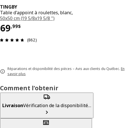
TINGBY
Table d'appoint à roulettes, blanc,
50x50 cm (19 5/8x19 5/8 ")
Prix 69,99$
69
,
99
$
Avis: 4.7 sur 5 étoiles. Nombre total d'avis: 862
(862)
Réparations et disponibilité des pièces – Avis aux clients du Québec.
En
savoir plus
Comment l’obtenir
Livraison
Vérification de la disponibilité…