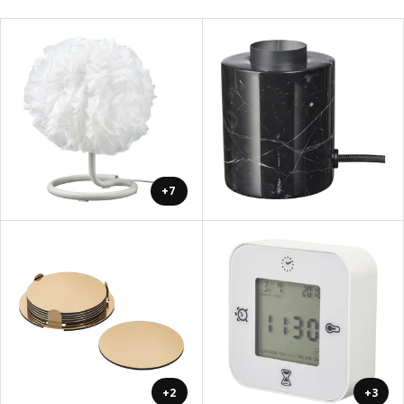
+7
+2
+3