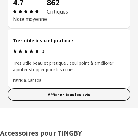
4.7
862
Avis: 4.7 sur 5 étoiles. Nombre total d'avis: 862
Critiques
Note moyenne
Très utile beau et pratique
Avis: 5 sur 5 étoiles.
5
Très utile beau et pratique , seul point à améliorer
ajouter stopper pour les roues .
Patricia, Canada
Afficher tous les avis
Accessoires pour TINGBY