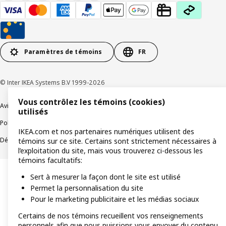
Paramètres de témoins
FR
© Inter IKEA Systems B.V 1999-2026
Vous contrôlez les témoins (cookies)
Avis de confidentialité
Témoins de connexion
utilisés
Politique de divulgation responsable
Modalités
IKEA.com et nos partenaires numériques utilisent des
Déclaration sur le travail forcé et les enfants
Accessibilité
témoins sur ce site. Certains sont strictement nécessaires à
l’exploitation du site, mais vous trouverez ci-dessous les
témoins facultatifs:
Sert à mesurer la façon dont le site est utilisé
Permet la personnalisation du site
Pour le marketing publicitaire et les médias sociaux
Certains de nos témoins recueillent vos renseignements
personnels afin que nous puissions vous envoyer du contenu