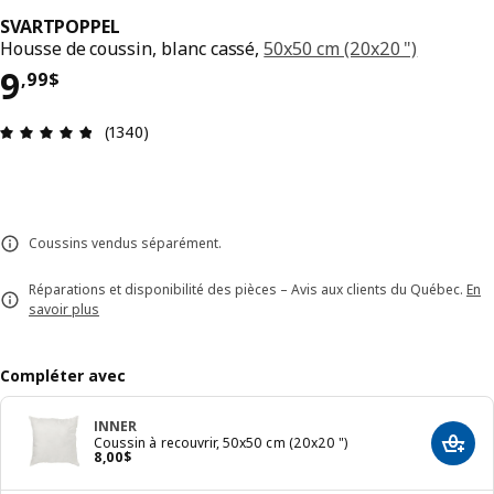
SVARTPOPPEL
Housse de coussin, blanc cassé,
50x50 cm (20x20 ")
Prix 9,99$
9
,
99
$
Avis: 4.8 sur 5 étoiles. Nombre total d'avis: 1340
(1340)
Coussins vendus séparément.
Réparations et disponibilité des pièces – Avis aux clients du Québec.
En
savoir plus
Compléter avec
INNER
Coussin à recouvrir, 50x50 cm (20x20 ")
Ajout
Prix 8,00$
8
,
00
$