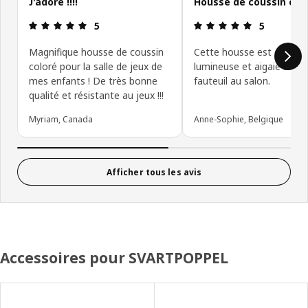
J'adore !!!!
Housse de coussin ora
Avis: 5 sur 5 étoiles.
Avis: 5 sur 5
5
5
Magnifique housse de coussin
Cette housse est d'une c
coloré pour la salle de jeux de
lumineuse et aigaie bien
mes enfants ! De très bonne
fauteuil au salon.
qualité et résistante au jeux !!!
Myriam, Canada
Anne-Sophie, Belgique
Afficher tous les avis
Accessoires pour SVARTPOPPEL