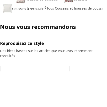
6
Tous Coussins et housses de coussin
Coussins à recouvrir
Nous vous recommandons
Reproduisez ce style
Des idées basées sur les articles que vous avez récemment
consultés
Ignorer la liste